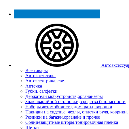
Реестр МинПромТорга
Автоаксессуа
Все товары
Автокосметика
Автоэлектрика, свет
Аптечка
Губки, салфетки
Держатели моб.устройств,органайзеры
Знак аварийной остановки, средства безопасности
Наборы автомобилиста, домкраты, воронки
Накидки на сиденье, чехлы, оплетки руля, коврики.
Резинки на багажн.органайз.и прочее
Солнцезащитные шторы,тонировочная пленка
Щетки