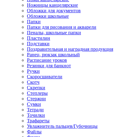
Ножницы канцелярские
Обложки для документов
Обложки школьные
Папки
Папки для рисования и акварели
Пеналы, школьные папки
Пластилин
Подставки
Поздравительная и наградная продукция
Ранец, рюкзак школьный
Расписание уроков
Резинки для банкнот
Ручки
Скоросшиватели
Скотч
Скрепки
Степлеры
Стержни
Сумки
Тетради
Точилки
Трафареты
Увлажнитель пальцев/Губочницы
Файлы