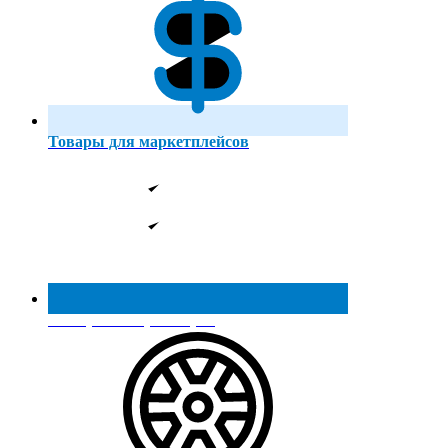
Товары для маркетплейсов
Реестр МинПромТорга