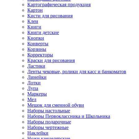
Картографическая продукция
Картон
Кисти для рисования
Клеи
Книги
Книги детские
Кнопки
Конверты
Корзины
Корректоры
Краски для рисования
Ластики
Ленты чековые, ролики для касс и банкоматов
Линейки
Лотки
Лупа
Маркеры
Мел
Мешок для сменной обуви
Наборы настольные
Наборы Первоклассника и Школьника
Наборы подарочные
Наборы чертежные
Наклейки
Ножи канцелярские