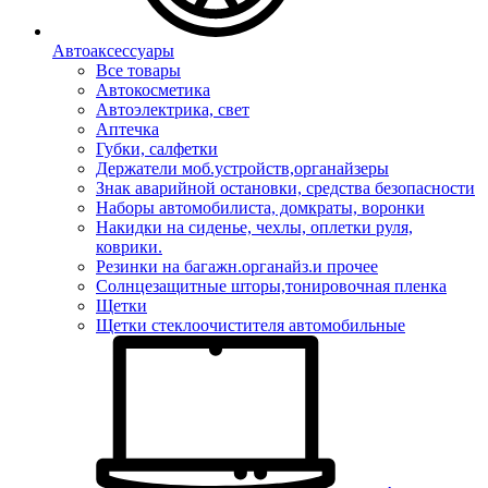
Автоаксессуары
Все товары
Автокосметика
Автоэлектрика, свет
Аптечка
Губки, салфетки
Держатели моб.устройств,органайзеры
Знак аварийной остановки, средства безопасности
Наборы автомобилиста, домкраты, воронки
Накидки на сиденье, чехлы, оплетки руля,
коврики.
Резинки на багажн.органайз.и прочее
Солнцезащитные шторы,тонировочная пленка
Щетки
Щетки стеклоочистителя автомобильные