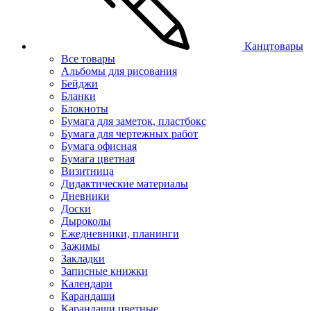
Канцтовары
Все товары
Альбомы для рисования
Бейджи
Бланки
Блокноты
Бумага для заметок, пластбокс
Бумага для чертежных работ
Бумага офисная
Бумага цветная
Визитница
Дидактические материалы
Дневники
Доски
Дыроколы
Ежедневники, планинги
Зажимы
Закладки
Записные книжки
Календари
Карандаши
Карандаши цветные