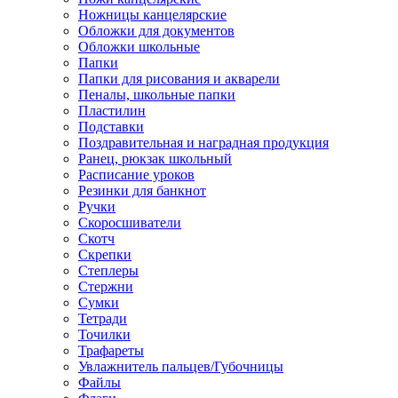
Ножницы канцелярские
Обложки для документов
Обложки школьные
Папки
Папки для рисования и акварели
Пеналы, школьные папки
Пластилин
Подставки
Поздравительная и наградная продукция
Ранец, рюкзак школьный
Расписание уроков
Резинки для банкнот
Ручки
Скоросшиватели
Скотч
Скрепки
Степлеры
Стержни
Сумки
Тетради
Точилки
Трафареты
Увлажнитель пальцев/Губочницы
Файлы