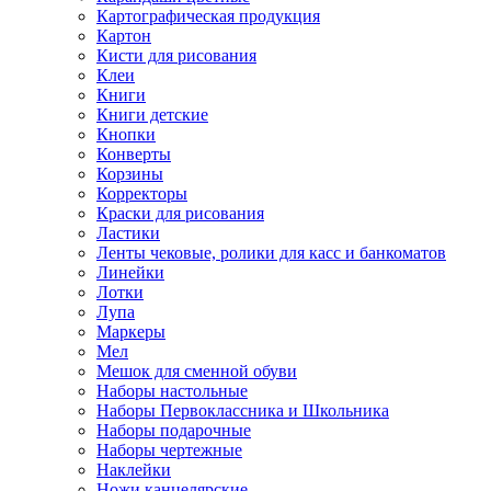
Картографическая продукция
Картон
Кисти для рисования
Клеи
Книги
Книги детские
Кнопки
Конверты
Корзины
Корректоры
Краски для рисования
Ластики
Ленты чековые, ролики для касс и банкоматов
Линейки
Лотки
Лупа
Маркеры
Мел
Мешок для сменной обуви
Наборы настольные
Наборы Первоклассника и Школьника
Наборы подарочные
Наборы чертежные
Наклейки
Ножи канцелярские