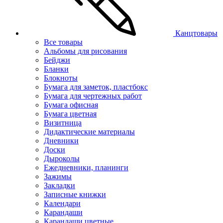
Канцтовары
Все товары
Альбомы для рисования
Бейджи
Бланки
Блокноты
Бумага для заметок, пластбокс
Бумага для чертежных работ
Бумага офисная
Бумага цветная
Визитница
Дидактические материалы
Дневники
Доски
Дыроколы
Ежедневники, планинги
Зажимы
Закладки
Записные книжки
Календари
Карандаши
Карандаши цветные