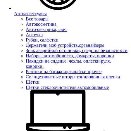
Автоаксессуары
Все товары
Автокосметика
Автоэлектрика, свет
Аптечка
Губки, салфетки
Держатели моб.устройств,органайзеры
Знак аварийной остановки, средства безопасности
Наборы автомобилиста, домкраты, воронки
Накидки на сиденье, чехлы, оплетки руля,
коврики.
Резинки на багажн.органайз.и прочее
Солнцезащитные шторы,тонировочная пленка
Щетки
Щетки стеклоочистителя автомобильные