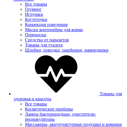
Все товары
Груминг
Игрушки
Когтеточки
Коррекция поведения
Миски контенейры для корма
Переноски
Средства от паразитов
Товары для туалета
Шлейки, поводки, ошейники, намордники
Товары для
здоровья и красоты
Все товары
Косметические приборы
Лампы бактерицидные, очистители-
рециркуляторы
Массажеры, аккупунктурные подушки и коврики