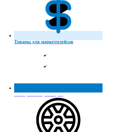
Товары для маркетплейсов
Реестр МинПромТорга