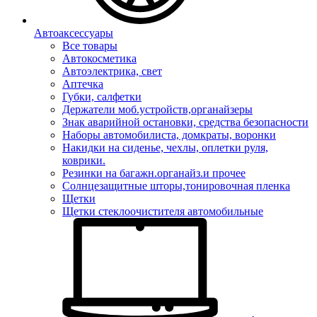
Автоаксессуары
Все товары
Автокосметика
Автоэлектрика, свет
Аптечка
Губки, салфетки
Держатели моб.устройств,органайзеры
Знак аварийной остановки, средства безопасности
Наборы автомобилиста, домкраты, воронки
Накидки на сиденье, чехлы, оплетки руля,
коврики.
Резинки на багажн.органайз.и прочее
Солнцезащитные шторы,тонировочная пленка
Щетки
Щетки стеклоочистителя автомобильные