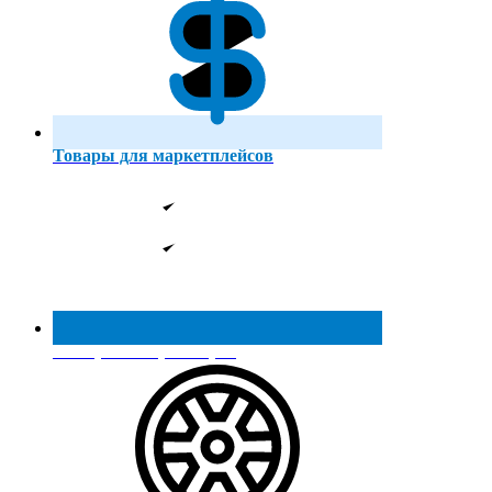
Товары для маркетплейсов
Реестр МинПромТорга