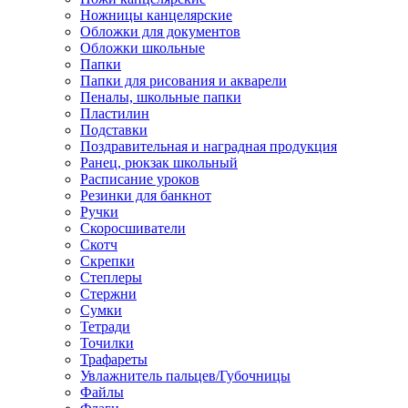
Ножницы канцелярские
Обложки для документов
Обложки школьные
Папки
Папки для рисования и акварели
Пеналы, школьные папки
Пластилин
Подставки
Поздравительная и наградная продукция
Ранец, рюкзак школьный
Расписание уроков
Резинки для банкнот
Ручки
Скоросшиватели
Скотч
Скрепки
Степлеры
Стержни
Сумки
Тетради
Точилки
Трафареты
Увлажнитель пальцев/Губочницы
Файлы