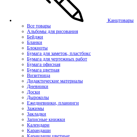
Канцтовары
Все товары
Альбомы для рисования
Бейджи
Бланки
Блокноты
Бумага для заметок, пластбокс
Бумага для чертежных работ
Бумага офисная
Бумага цветная
Визитница
Дидактические материалы
Дневники
Доски
Дыроколы
Ежедневники, планинги
Зажимы
Закладки
Записные книжки
Календари
Карандаши
Карандаши цветные