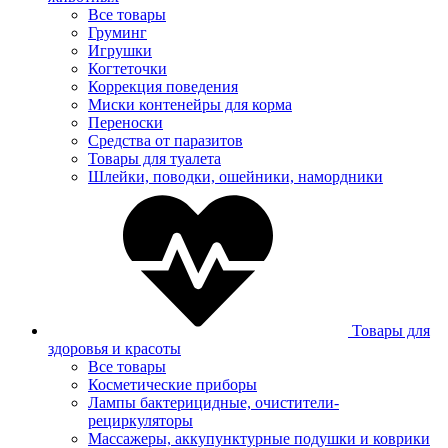
Все товары
Груминг
Игрушки
Когтеточки
Коррекция поведения
Миски контенейры для корма
Переноски
Средства от паразитов
Товары для туалета
Шлейки, поводки, ошейники, намордники
Товары для
здоровья и красоты
Все товары
Косметические приборы
Лампы бактерицидные, очистители-
рециркуляторы
Массажеры, аккупунктурные подушки и коврики