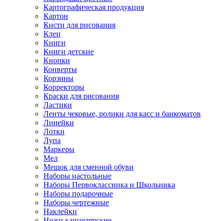
Картографическая продукция
Картон
Кисти для рисования
Клеи
Книги
Книги детские
Кнопки
Конверты
Корзины
Корректоры
Краски для рисования
Ластики
Ленты чековые, ролики для касс и банкоматов
Линейки
Лотки
Лупа
Маркеры
Мел
Мешок для сменной обуви
Наборы настольные
Наборы Первоклассника и Школьника
Наборы подарочные
Наборы чертежные
Наклейки
Ножи канцелярские