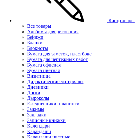
Канцтовары
Все товары
Альбомы для рисования
Бейджи
Бланки
Блокноты
Бумага для заметок, пластбокс
Бумага для чертежных работ
Бумага офисная
Бумага цветная
Визитница
Дидактические материалы
Дневники
Доски
Дыроколы
Ежедневники, планинги
Зажимы
Закладки
Записные книжки
Календари
Карандаши
Карандаши цветные