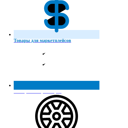
Товары для маркетплейсов
Реестр МинПромТорга