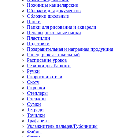
Ножницы канцелярские
Обложки для документов
Обложки школьные
Папки
Папки для рисования и акварели
Пеналы, школьные папки
Пластилин
Подставки
Поздравительная и наградная продукция
Ранец, рюкзак школьный
Расписание уроков
Резинки для банкнот
Ручки
Скоросшиватели
Скотч
Скрепки
Степлеры
Стержни
Сумки
Тетради
Точилки
Трафареты
Увлажнитель пальцев/Губочницы
Файлы