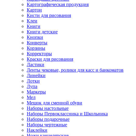
Картографическая продукция
Картон
Кисти для рисования
Клеи
Книги
Книги детские
Кнопки
Конверты
Корзины
Корректоры
Краски для рисования
Ластики
Ленты чековые, ролики для касс и банкоматов
Линейки
Лотки
Лупа
Маркеры
Мел
Мешок для сменной обуви
Наборы настольные
Наборы Первоклассника и Школьника
Наборы подарочные
Наборы чертежные
Наклейки
Ножи канцелярские