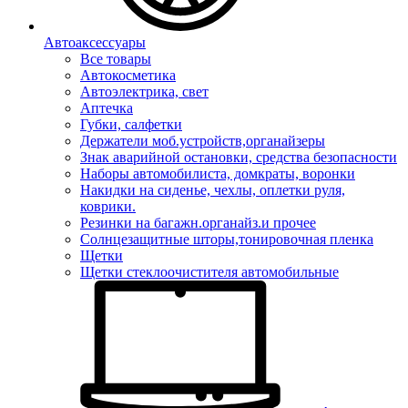
Автоаксессуары
Все товары
Автокосметика
Автоэлектрика, свет
Аптечка
Губки, салфетки
Держатели моб.устройств,органайзеры
Знак аварийной остановки, средства безопасности
Наборы автомобилиста, домкраты, воронки
Накидки на сиденье, чехлы, оплетки руля,
коврики.
Резинки на багажн.органайз.и прочее
Солнцезащитные шторы,тонировочная пленка
Щетки
Щетки стеклоочистителя автомобильные