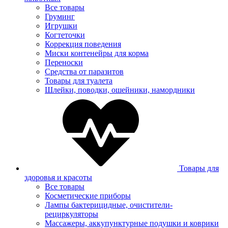
Все товары
Груминг
Игрушки
Когтеточки
Коррекция поведения
Миски контенейры для корма
Переноски
Средства от паразитов
Товары для туалета
Шлейки, поводки, ошейники, намордники
Товары для
здоровья и красоты
Все товары
Косметические приборы
Лампы бактерицидные, очистители-
рециркуляторы
Массажеры, аккупунктурные подушки и коврики