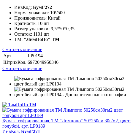
ИнвКод:
БумГ272
Норма упаковки:
10!/500
Производитель:
Китай
Кратность:
10 шт
Размер упаковки:
9,5*50*0,35
Остаток:
1101 шт
ТМ:
"ЛимПоПо" ТМ
Смотреть описание
Арт.
LP0194
ШтрихКод.
6972049950346
Смотреть описание
Бумага гофрированная, ТМ "Лимпопо" 50*250см,30г/м2, цвет:
голубой, арт. LP0189
ИнвКод.
БумГ271