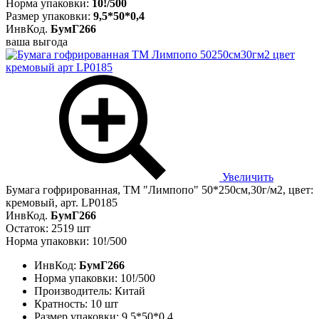
Норма упаковки:
10!/500
Размер упаковки:
9,5*50*0,4
ИнвКод.
БумГ266
ваша выгода
Увеличить
Бумага гофрированная, ТМ "Лимпопо" 50*250см,30г/м2, цвет:
кремовый, арт. LP0185
ИнвКод.
БумГ266
Остаток: 2519 шт
Норма упаковки: 10!/500
ИнвКод:
БумГ266
Норма упаковки:
10!/500
Производитель:
Китай
Кратность:
10 шт
Размер упаковки:
9,5*50*0,4