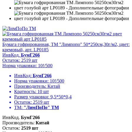
Бумага гофрированная, ТМ "Лимпопо" 50*250см,30г/м2, цвет:
кремовый, арт. LP0185
ИнвКод.
БумГ266
Остаток: 2519 шт
Норма упаковки: 10!/500
ИнвКод:
БумГ266
Норма упаковки:
10!/500
Производитель:
Китай
Кратность:
10 шт
Размер упаковки:
9,5*50*0,4
Остаток:
2519 шт
ТМ:
"ЛимПоПо" ТМ
ИнвКод.
БумГ266
Производитель:
Китай
Остаток:
2519 шт