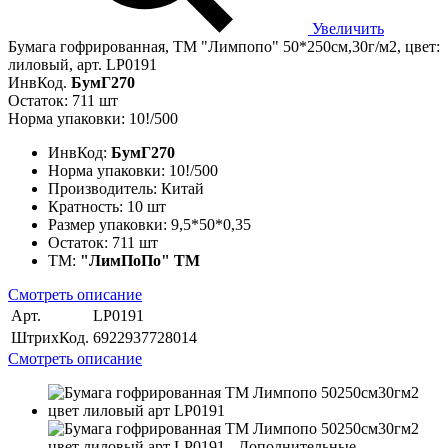
Увеличить
Бумага гофрированная, ТМ "Лимпопо" 50*250см,30г/м2, цвет:
лиловый, арт. LP0191
ИнвКод.
БумГ270
Остаток: 711 шт
Норма упаковки: 10!/500
ИнвКод:
БумГ270
Норма упаковки:
10!/500
Производитель:
Китай
Кратность:
10 шт
Размер упаковки:
9,5*50*0,35
Остаток:
711 шт
ТМ:
"ЛимПоПо" ТМ
Смотреть описание
Арт.
LP0191
ШтрихКод.
6922937728014
Смотреть описание