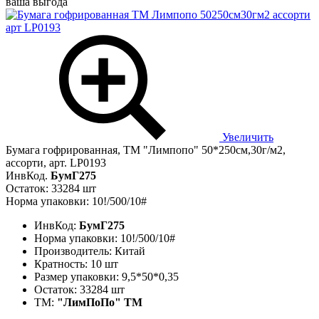
ваша выгода
Увеличить
Бумага гофрированная, ТМ "Лимпопо" 50*250см,30г/м2,
ассорти, арт. LP0193
ИнвКод.
БумГ275
Остаток: 33284 шт
Норма упаковки: 10!/500/10#
ИнвКод:
БумГ275
Норма упаковки:
10!/500/10#
Производитель:
Китай
Кратность:
10 шт
Размер упаковки:
9,5*50*0,35
Остаток:
33284 шт
ТМ:
"ЛимПоПо" ТМ