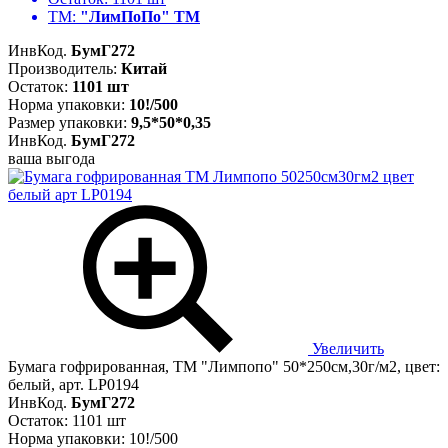
ТМ:
"ЛимПоПо" ТМ
ИнвКод.
БумГ272
Производитель:
Китай
Остаток:
1101 шт
Норма упаковки:
10!/500
Размер упаковки:
9,5*50*0,35
ИнвКод.
БумГ272
ваша выгода
Увеличить
Бумага гофрированная, ТМ "Лимпопо" 50*250см,30г/м2, цвет:
белый, арт. LP0194
ИнвКод.
БумГ272
Остаток: 1101 шт
Норма упаковки: 10!/500