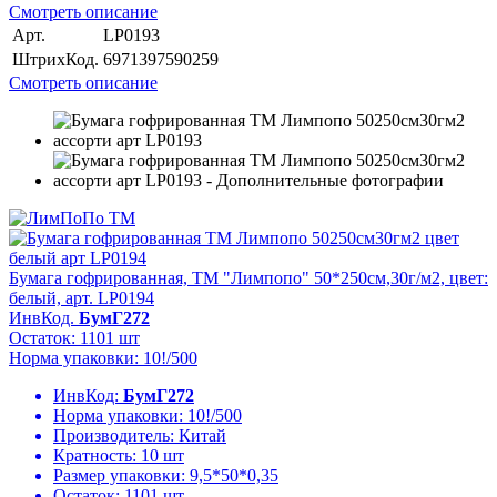
Смотреть описание
Арт.
LP0193
ШтрихКод.
6971397590259
Смотреть описание
Бумага гофрированная, ТМ "Лимпопо" 50*250см,30г/м2, цвет:
белый, арт. LP0194
ИнвКод.
БумГ272
Остаток: 1101 шт
Норма упаковки: 10!/500
ИнвКод:
БумГ272
Норма упаковки:
10!/500
Производитель:
Китай
Кратность:
10 шт
Размер упаковки:
9,5*50*0,35
Остаток:
1101 шт