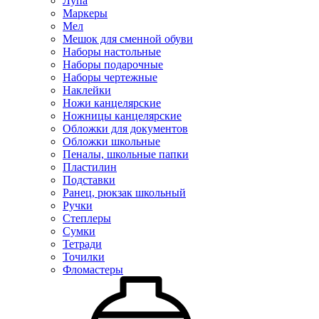
Лупа
Маркеры
Мел
Мешок для сменной обуви
Наборы настольные
Наборы подарочные
Наборы чертежные
Наклейки
Ножи канцелярские
Ножницы канцелярские
Обложки для документов
Обложки школьные
Пеналы, школьные папки
Пластилин
Подставки
Ранец, рюкзак школьный
Ручки
Степлеры
Сумки
Тетради
Точилки
Фломастеры