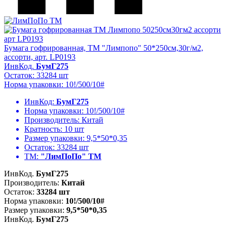
Бумага гофрированная, ТМ "Лимпопо" 50*250см,30г/м2,
ассорти, арт. LP0193
ИнвКод.
БумГ275
Остаток: 33284 шт
Норма упаковки: 10!/500/10#
ИнвКод:
БумГ275
Норма упаковки:
10!/500/10#
Производитель:
Китай
Кратность:
10 шт
Размер упаковки:
9,5*50*0,35
Остаток:
33284 шт
ТМ:
"ЛимПоПо" ТМ
ИнвКод.
БумГ275
Производитель:
Китай
Остаток:
33284 шт
Норма упаковки:
10!/500/10#
Размер упаковки:
9,5*50*0,35
ИнвКод.
БумГ275