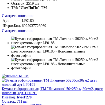
Остаток:
2519 шт
ТМ:
"ЛимПоПо" ТМ
Смотреть описание
Арт.
LP0185
ШтрихКод.
6922937728069
Смотреть описание
Бумага гофрированная, ТМ "Лимпопо" 50*250см,30г/м2, цвет:
лиловый, арт. LP0191
ИнвКод.
БумГ270
Остаток: 711 шт