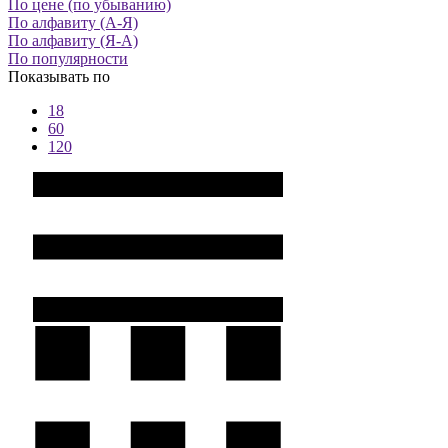
По цене (по убыванию)
По алфавиту (А-Я)
По алфавиту (Я-А)
По популярности
Показывать по
18
60
120