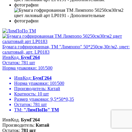
Бумага гофрированная, ТМ "Лимпопо" 50*250см,30г/м2, цвет:
салатовый, арт. LP0183
ИнвКод.
БумГ264
Остаток: 781 шт
Норма упаковки: 10!/500
ИнвКод:
БумГ264
Норма упаковки:
10!/500
Производитель:
Китай
Кратность:
10 шт
Размер упаковки:
9,5*50*0,35
Остаток:
781 шт
ТМ:
"ЛимПоПо" ТМ
ИнвКод.
БумГ264
Производитель:
Китай
Остаток:
781 шт