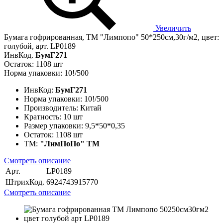
Увеличить
Бумага гофрированная, ТМ "Лимпопо" 50*250см,30г/м2, цвет:
голубой, арт. LP0189
ИнвКод.
БумГ271
Остаток: 1108 шт
Норма упаковки: 10!/500
ИнвКод:
БумГ271
Норма упаковки:
10!/500
Производитель:
Китай
Кратность:
10 шт
Размер упаковки:
9,5*50*0,35
Остаток:
1108 шт
ТМ:
"ЛимПоПо" ТМ
Смотреть описание
Арт.
LP0189
ШтрихКод.
6924743915770
Смотреть описание