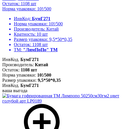
Остаток: 1108 шт
Норма упаковки: 10!/500
ИнвКод:
БумГ271
Норма упаковки:
10!/500
Производитель:
Китай
Кратность:
10 шт
Размер упаковки:
9,5*50*0,35
Остаток:
1108 шт
ТМ:
"ЛимПоПо" ТМ
ИнвКод.
БумГ271
Производитель:
Китай
Остаток:
1108 шт
Норма упаковки:
10!/500
Размер упаковки:
9,5*50*0,35
ИнвКод.
БумГ271
ваша выгода