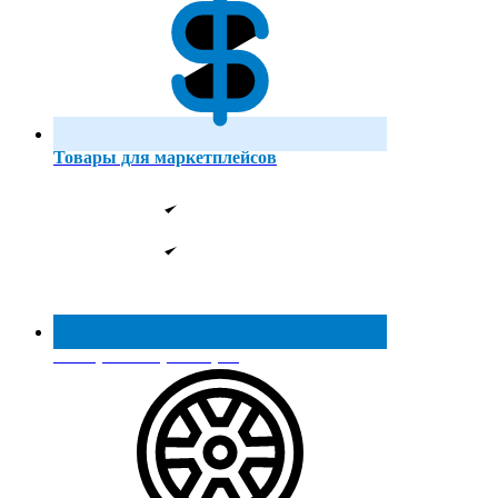
Товары для маркетплейсов
Реестр МинПромТорга