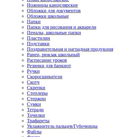
Ножницы канцелярские
Обложки для документов
Обложки школьные
Папки
Папки для рисования и акварели
Пеналы, школьные папки
Пластилин
Подставки
Поздравительная и наградная продукция
Ранец, рюкзак школьный
Расписание уроков
Резинки для банкнот
Ручки
Скоросшиватели
Скотч
Скрепки
Степлеры
Стержни
Сумки
Тетради
Точилки
Трафареты
Увлажнитель пальцев/Губочницы
Файлы