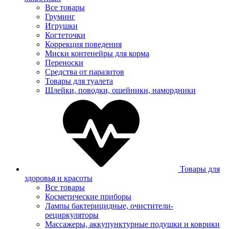
Все товары
Груминг
Игрушки
Когтеточки
Коррекция поведения
Миски контенейры для корма
Переноски
Средства от паразитов
Товары для туалета
Шлейки, поводки, ошейники, намордники
Товары для
здоровья и красоты
Все товары
Косметические приборы
Лампы бактерицидные, очистители-
рециркуляторы
Массажеры, аккупунктурные подушки и коврики