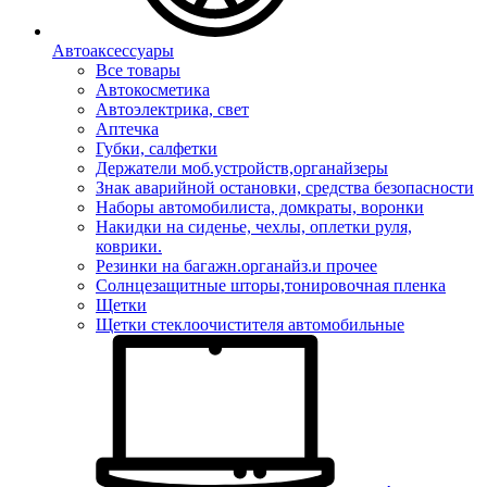
Автоаксессуары
Все товары
Автокосметика
Автоэлектрика, свет
Аптечка
Губки, салфетки
Держатели моб.устройств,органайзеры
Знак аварийной остановки, средства безопасности
Наборы автомобилиста, домкраты, воронки
Накидки на сиденье, чехлы, оплетки руля,
коврики.
Резинки на багажн.органайз.и прочее
Солнцезащитные шторы,тонировочная пленка
Щетки
Щетки стеклоочистителя автомобильные