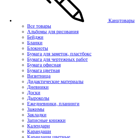
Канцтовары
Все товары
Альбомы для рисования
Бейджи
Бланки
Блокноты
Бумага для заметок, пластбокс
Бумага для чертежных работ
Бумага офисная
Бумага цветная
Визитница
Дидактические материалы
Дневники
Доски
Дыроколы
Ежедневники, планинги
Зажимы
Закладки
Записные книжки
Календари
Карандаши
Карандаши цветные