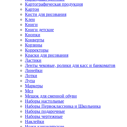
Картографическая продукция
Картон
Кисти для рисования
Клеи
Книги
Книги детские
Кнопки
Конверты
Корзины
Корректоры
Краски для рисования
Ластики
Ленты чековые, ролики для касс и банкоматов
Линейки
Лотки
Лупа
Маркеры
Мел
Мешок для сменной обуви
Наборы настольные
Наборы Первоклассника и Школьника
Наборы подарочные
Наборы чертежные
Наклейки
Ножи канцелярские