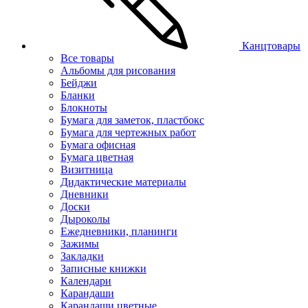
Канцтовары
Все товары
Альбомы для рисования
Бейджи
Бланки
Блокноты
Бумага для заметок, пластбокс
Бумага для чертежных работ
Бумага офисная
Бумага цветная
Визитница
Дидактические материалы
Дневники
Доски
Дыроколы
Ежедневники, планинги
Зажимы
Закладки
Записные книжки
Календари
Карандаши
Карандаши цветные