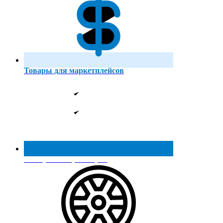
Товары для маркетплейсов
Реестр МинПромТорга