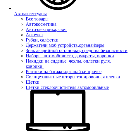
Автоаксессуары
Все товары
Автокосметика
Автоэлектрика, свет
Аптечка
Губки, салфетки
Держатели моб.устройств,органайзеры
Знак аварийной остановки, средства безопасности
Наборы автомобилиста, домкраты, воронки
Накидки на сиденье, чехлы, оплетки руля,
коврики.
Резинки на багажн.органайз.и прочее
Солнцезащитные шторы,тонировочная пленка
Щетки
Щетки стеклоочистителя автомобильные