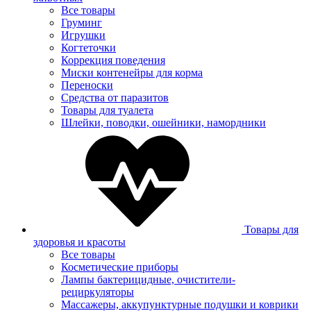
Все товары
Груминг
Игрушки
Когтеточки
Коррекция поведения
Миски контенейры для корма
Переноски
Средства от паразитов
Товары для туалета
Шлейки, поводки, ошейники, намордники
Товары для
здоровья и красоты
Все товары
Косметические приборы
Лампы бактерицидные, очистители-
рециркуляторы
Массажеры, аккупунктурные подушки и коврики