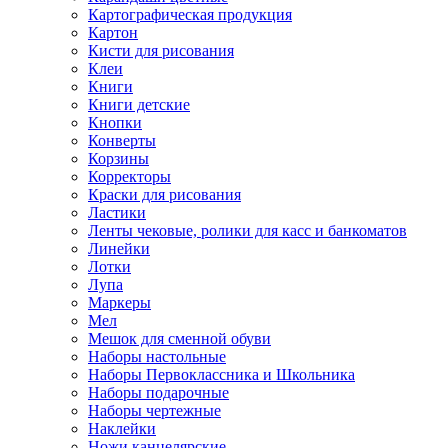
Картографическая продукция
Картон
Кисти для рисования
Клеи
Книги
Книги детские
Кнопки
Конверты
Корзины
Корректоры
Краски для рисования
Ластики
Ленты чековые, ролики для касс и банкоматов
Линейки
Лотки
Лупа
Маркеры
Мел
Мешок для сменной обуви
Наборы настольные
Наборы Первоклассника и Школьника
Наборы подарочные
Наборы чертежные
Наклейки
Ножи канцелярские