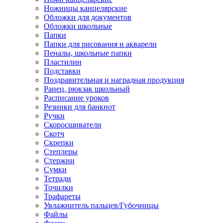
Ножницы канцелярские
Обложки для документов
Обложки школьные
Папки
Папки для рисования и акварели
Пеналы, школьные папки
Пластилин
Подставки
Поздравительная и наградная продукция
Ранец, рюкзак школьный
Расписание уроков
Резинки для банкнот
Ручки
Скоросшиватели
Скотч
Скрепки
Степлеры
Стержни
Сумки
Тетради
Точилки
Трафареты
Увлажнитель пальцев/Губочницы
Файлы