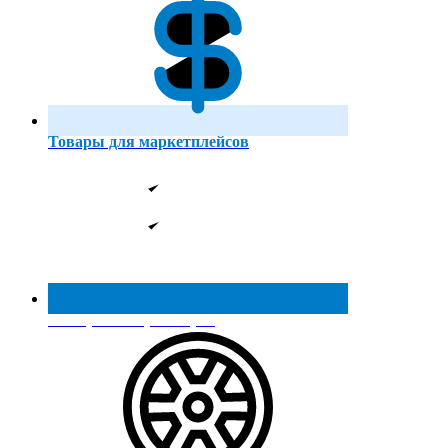
Товары для маркетплейсов
Реестр МинПромТорга