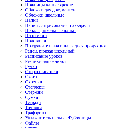
Ножницы канцелярские
Обложки для документов
Обложки школьные
Папки
Папки для рисования и акварели
Пеналы, школьные папки
Пластилин
Подставки
Поздравительная и наградная продукция
Ранец, рюкзак школьный
Расписание уроков
Резинки для банкнот
Ручки
Скоросшиватели
Скотч
Скрепки
Степлеры
Стержни
Сумки
Тетради
Точилки
Трафареты
Увлажнитель пальцев/Губочницы
Файлы