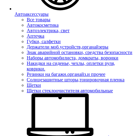
Автоаксессуары
Все товары
Автокосметика
Автоэлектрика, свет
Аптечка
Губки, салфетки
Держатели моб.устройств,органайзеры
Знак аварийной остановки, средства безопасности
Наборы автомобилиста, домкраты, воронки
Накидки на сиденье, чехлы, оплетки руля,
коврики.
Резинки на багажн.органайз.и прочее
Солнцезащитные шторы,тонировочная пленка
Щетки
Щетки стеклоочистителя автомобильные