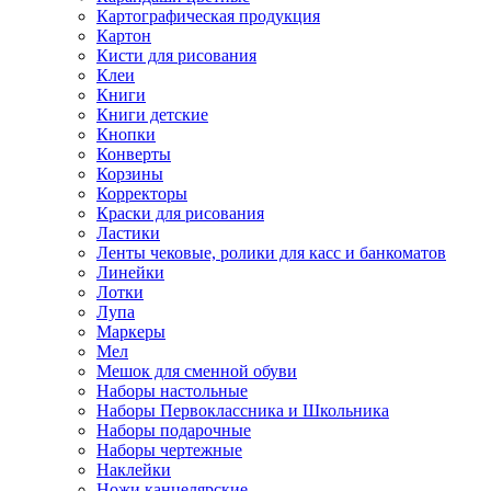
Картографическая продукция
Картон
Кисти для рисования
Клеи
Книги
Книги детские
Кнопки
Конверты
Корзины
Корректоры
Краски для рисования
Ластики
Ленты чековые, ролики для касс и банкоматов
Линейки
Лотки
Лупа
Маркеры
Мел
Мешок для сменной обуви
Наборы настольные
Наборы Первоклассника и Школьника
Наборы подарочные
Наборы чертежные
Наклейки
Ножи канцелярские