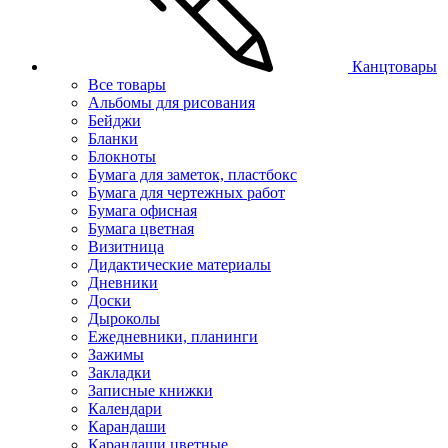
Канцтовары
Все товары
Альбомы для рисования
Бейджи
Бланки
Блокноты
Бумага для заметок, пластбокс
Бумага для чертежных работ
Бумага офисная
Бумага цветная
Визитница
Дидактические материалы
Дневники
Доски
Дыроколы
Ежедневники, планинги
Зажимы
Закладки
Записные книжки
Календари
Карандаши
Карандаши цветные