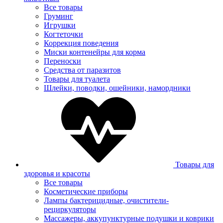
Все товары
Груминг
Игрушки
Когтеточки
Коррекция поведения
Миски контенейры для корма
Переноски
Средства от паразитов
Товары для туалета
Шлейки, поводки, ошейники, намордники
Товары для
здоровья и красоты
Все товары
Косметические приборы
Лампы бактерицидные, очистители-
рециркуляторы
Массажеры, аккупунктурные подушки и коврики