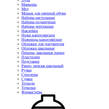
Лупа
Маркеры
Мел
Мешок для сменной обуви
Наборы настольные
Наборы подарочные
Наборы чертежные
Наклейки
Ножи канцелярские
Ножницы канцелярские
Обложки для документов
Обложки школьные
Пеналы, школьные папки
Пластилин
Подставки
Ранец, рюкзак школьный
Ручки
Степлеры
Сумки
Тетради
Точилки
Фломастеры