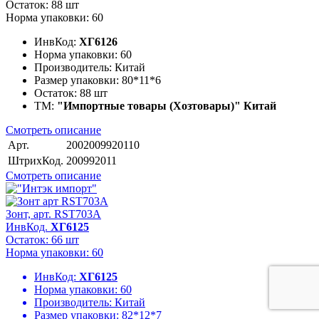
Остаток: 88 шт
Норма упаковки: 60
ИнвКод:
ХГ6126
Норма упаковки:
60
Производитель:
Китай
Размер упаковки:
80*11*6
Остаток:
88 шт
ТМ:
"Импортные товары (Хозтовары)" Китай
Смотреть описание
Арт.
2002009920110
ШтрихКод.
200992011
Смотреть описание
Зонт, арт. RST703A
ИнвКод.
ХГ6125
Остаток: 66 шт
Норма упаковки: 60
ИнвКод:
ХГ6125
Норма упаковки:
60
Производитель:
Китай
Размер упаковки:
82*12*7