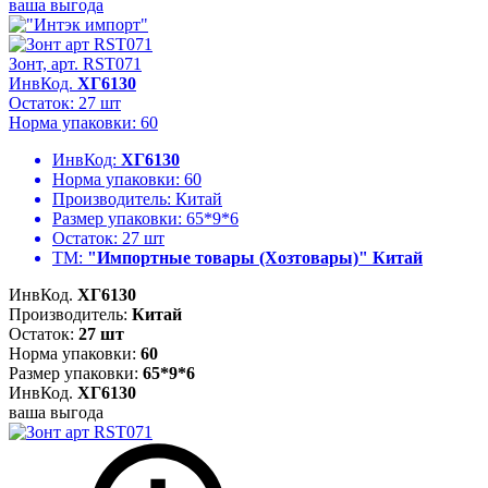
ваша выгода
Зонт, арт. RST071
ИнвКод.
ХГ6130
Остаток: 27 шт
Норма упаковки: 60
ИнвКод:
ХГ6130
Норма упаковки:
60
Производитель:
Китай
Размер упаковки:
65*9*6
Остаток:
27 шт
ТМ:
"Импортные товары (Хозтовары)" Китай
ИнвКод.
ХГ6130
Производитель:
Китай
Остаток:
27 шт
Норма упаковки:
60
Размер упаковки:
65*9*6
ИнвКод.
ХГ6130
ваша выгода