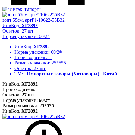
зонт 55см, артF1-10622-55B32
ИнвКод.
ХГ2892
Остаток: 27 шт
Норма упаковки: 60/2#
ИнвКод:
ХГ2892
Норма упаковки:
60/2#
Производитель:
--
Размер упаковки:
25*5*5
Остаток:
27 шт
ТМ:
"Импортные товары (Хозтовары)" Китай
ИнвКод.
ХГ2892
Производитель:
--
Остаток:
27 шт
Норма упаковки:
60/2#
Размер упаковки:
25*5*5
ИнвКод.
ХГ2892