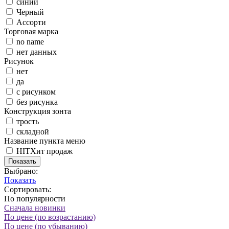
синий
Черный
Ассорти
Торговая марка
no name
нет данных
Рисунок
нет
да
с рисунком
без рисунка
Конструкция зонта
трость
складной
Название пункта меню
HIT
Хит продаж
Показать
Выбрано:
Показать
Сортировать:
По популярности
Сначала новинки
По цене (по возрастанию)
По цене (по убыванию)