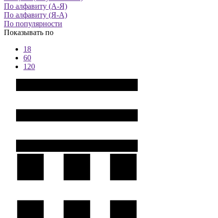
По алфавиту (А-Я)
По алфавиту (Я-А)
По популярности
Показывать по
18
60
120