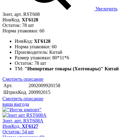
Увеличить
Зонт, арт. RST608
ИнвКод.
ХГ6128
Остаток: 78 шт
Норма упаковки: 60
ИнвКод:
ХГ6128
Норма упаковки:
60
Производитель:
Китай
Размер упаковки:
80*11*6
Остаток:
78 шт
ТМ:
"Импортные товары (Хозтовары)" Китай
Смотреть описание
Арт.
2002009920158
ШтрихКод.
200992015
Смотреть описание
ваша выгода
Зонт, арт. RST608A
ИнвКод.
ХГ6127
Остаток: 54 шт