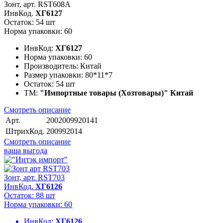
Зонт, арт. RST608A
ИнвКод.
ХГ6127
Остаток: 54 шт
Норма упаковки: 60
ИнвКод:
ХГ6127
Норма упаковки:
60
Производитель:
Китай
Размер упаковки:
80*11*7
Остаток:
54 шт
ТМ:
"Импортные товары (Хозтовары)" Китай
Смотреть описание
Арт.
2002009920141
ШтрихКод.
200992014
Смотреть описание
ваша выгода
Зонт, арт. RST703
ИнвКод.
ХГ6126
Остаток: 88 шт
Норма упаковки: 60
ИнвКод:
ХГ6126