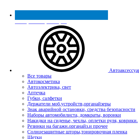
Реестр МинПромТорга
Автоаксессуа
Все товары
Автокосметика
Автоэлектрика, свет
Аптечка
Губки, салфетки
Держатели моб.устройств,органайзеры
Знак аварийной остановки, средства безопасности
Наборы автомобилиста, домкраты, воронки
Накидки на сиденье, чехлы, оплетки руля, коврики.
Резинки на багажн.органайз.и прочее
Солнцезащитные шторы,тонировочная пленка
Щетки