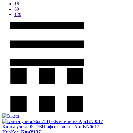
18
60
120
Книга учета 96л 7БЦ офсет клетка Арт.BN0617
ИнвКод.
КниУ137