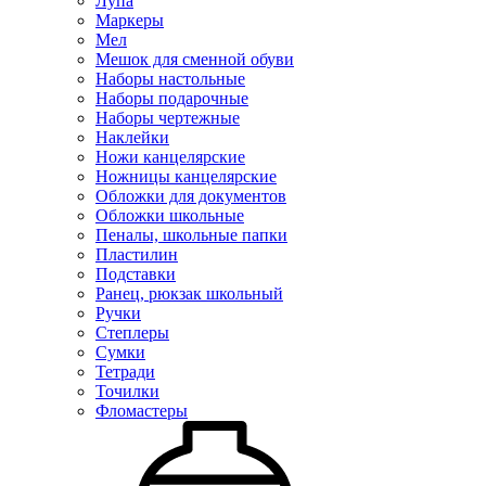
Лупа
Маркеры
Мел
Мешок для сменной обуви
Наборы настольные
Наборы подарочные
Наборы чертежные
Наклейки
Ножи канцелярские
Ножницы канцелярские
Обложки для документов
Обложки школьные
Пеналы, школьные папки
Пластилин
Подставки
Ранец, рюкзак школьный
Ручки
Степлеры
Сумки
Тетради
Точилки
Фломастеры