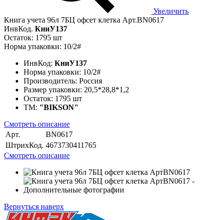
Увеличить
Книга учета 96л 7БЦ офсет клетка Арт.BN0617
ИнвКод.
КниУ137
Остаток: 1795 шт
Норма упаковки: 10/2#
ИнвКод:
КниУ137
Норма упаковки:
10/2#
Производитель:
Россия
Размер упаковки:
20,5*28,8*1,2
Остаток:
1795 шт
ТМ:
"BIKSON"
Смотреть описание
Арт.
BN0617
ШтрихКод.
4673730411765
Смотреть описание
Вернуться наверх