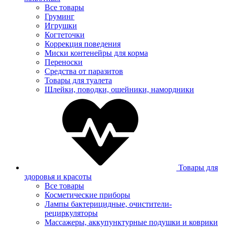
Все товары
Груминг
Игрушки
Когтеточки
Коррекция поведения
Миски контенейры для корма
Переноски
Средства от паразитов
Товары для туалета
Шлейки, поводки, ошейники, намордники
Товары для
здоровья и красоты
Все товары
Косметические приборы
Лампы бактерицидные, очистители-
рециркуляторы
Массажеры, аккупунктурные подушки и коврики