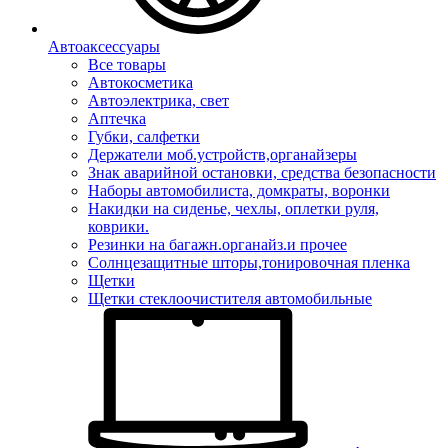
Автоаксессуары
Все товары
Автокосметика
Автоэлектрика, свет
Аптечка
Губки, салфетки
Держатели моб.устройств,органайзеры
Знак аварийной остановки, средства безопасности
Наборы автомобилиста, домкраты, воронки
Накидки на сиденье, чехлы, оплетки руля,
коврики.
Резинки на багажн.органайз.и прочее
Солнцезащитные шторы,тонировочная пленка
Щетки
Щетки стеклоочистителя автомобильные