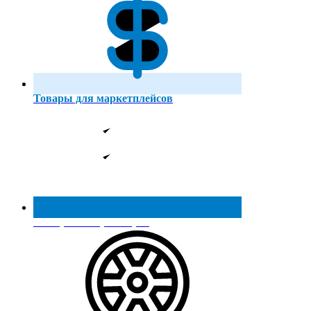
Товары для маркетплейсов
Реестр МинПромТорга