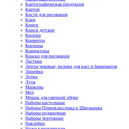
Картографическая продукция
Картон
Кисти для рисования
Клеи
Книги
Книги детские
Кнопки
Конверты
Корзины
Корректоры
Краски для рисования
Ластики
Ленты чековые, ролики для касс и банкоматов
Линейки
Лотки
Лупа
Маркеры
Мел
Мешок для сменной обуви
Наборы настольные
Наборы Первоклассника и Школьника
Наборы подарочные
Наборы чертежные
Наклейки
Ножи канцелярские