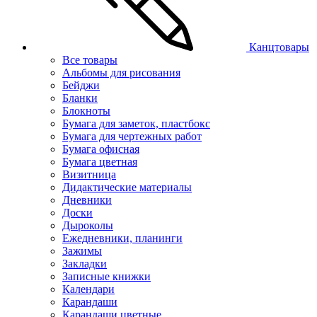
Канцтовары
Все товары
Альбомы для рисования
Бейджи
Бланки
Блокноты
Бумага для заметок, пластбокс
Бумага для чертежных работ
Бумага офисная
Бумага цветная
Визитница
Дидактические материалы
Дневники
Доски
Дыроколы
Ежедневники, планинги
Зажимы
Закладки
Записные книжки
Календари
Карандаши
Карандаши цветные