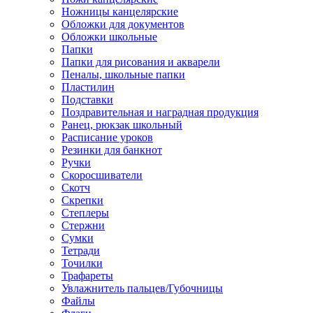
Ножницы канцелярские
Обложки для документов
Обложки школьные
Папки
Папки для рисования и акварели
Пеналы, школьные папки
Пластилин
Подставки
Поздравительная и наградная продукция
Ранец, рюкзак школьный
Расписание уроков
Резинки для банкнот
Ручки
Скоросшиватели
Скотч
Скрепки
Степлеры
Стержни
Сумки
Тетради
Точилки
Трафареты
Увлажнитель пальцев/Губочницы
Файлы