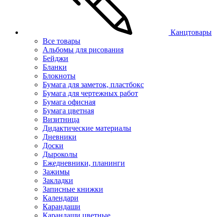
Канцтовары
Все товары
Альбомы для рисования
Бейджи
Бланки
Блокноты
Бумага для заметок, пластбокс
Бумага для чертежных работ
Бумага офисная
Бумага цветная
Визитница
Дидактические материалы
Дневники
Доски
Дыроколы
Ежедневники, планинги
Зажимы
Закладки
Записные книжки
Календари
Карандаши
Карандаши цветные