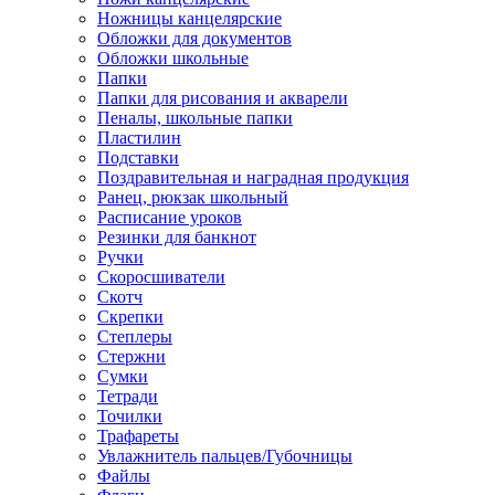
Ножницы канцелярские
Обложки для документов
Обложки школьные
Папки
Папки для рисования и акварели
Пеналы, школьные папки
Пластилин
Подставки
Поздравительная и наградная продукция
Ранец, рюкзак школьный
Расписание уроков
Резинки для банкнот
Ручки
Скоросшиватели
Скотч
Скрепки
Степлеры
Стержни
Сумки
Тетради
Точилки
Трафареты
Увлажнитель пальцев/Губочницы
Файлы