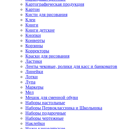
Картографическая продукция
Картон
Кисти для рисования
Клеи
Книги
Книги детские
Кнопки
Конверты
Корзины
Корректоры
Краски для рисования
Ластики
Ленты чековые, ролики для касс и банкоматов
Линейки
Лотки
Лупа
Маркеры
Мел
Мешок для сменной обуви
Наборы настольные
Наборы Первоклассника и Школьника
Наборы подарочные
Наборы чертежные
Наклейки
Ножи канцелярские