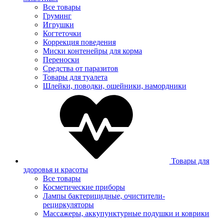
Все товары
Груминг
Игрушки
Когтеточки
Коррекция поведения
Миски контенейры для корма
Переноски
Средства от паразитов
Товары для туалета
Шлейки, поводки, ошейники, намордники
Товары для
здоровья и красоты
Все товары
Косметические приборы
Лампы бактерицидные, очистители-
рециркуляторы
Массажеры, аккупунктурные подушки и коврики