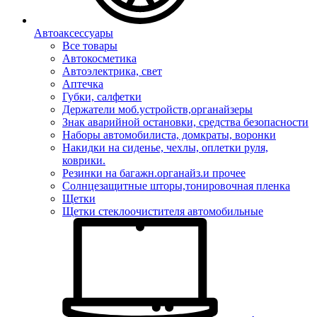
Автоаксессуары
Все товары
Автокосметика
Автоэлектрика, свет
Аптечка
Губки, салфетки
Держатели моб.устройств,органайзеры
Знак аварийной остановки, средства безопасности
Наборы автомобилиста, домкраты, воронки
Накидки на сиденье, чехлы, оплетки руля,
коврики.
Резинки на багажн.органайз.и прочее
Солнцезащитные шторы,тонировочная пленка
Щетки
Щетки стеклоочистителя автомобильные