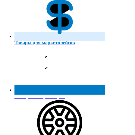
Товары для маркетплейсов
Реестр МинПромТорга