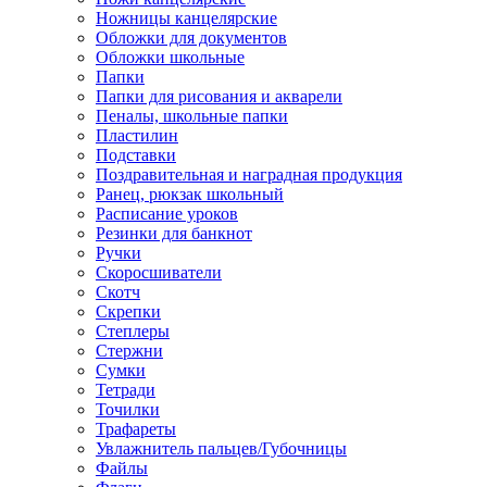
Ножницы канцелярские
Обложки для документов
Обложки школьные
Папки
Папки для рисования и акварели
Пеналы, школьные папки
Пластилин
Подставки
Поздравительная и наградная продукция
Ранец, рюкзак школьный
Расписание уроков
Резинки для банкнот
Ручки
Скоросшиватели
Скотч
Скрепки
Степлеры
Стержни
Сумки
Тетради
Точилки
Трафареты
Увлажнитель пальцев/Губочницы
Файлы