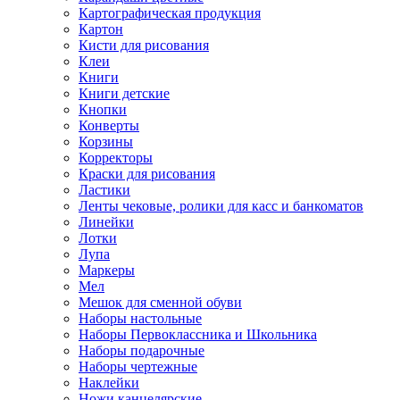
Картографическая продукция
Картон
Кисти для рисования
Клеи
Книги
Книги детские
Кнопки
Конверты
Корзины
Корректоры
Краски для рисования
Ластики
Ленты чековые, ролики для касс и банкоматов
Линейки
Лотки
Лупа
Маркеры
Мел
Мешок для сменной обуви
Наборы настольные
Наборы Первоклассника и Школьника
Наборы подарочные
Наборы чертежные
Наклейки
Ножи канцелярские