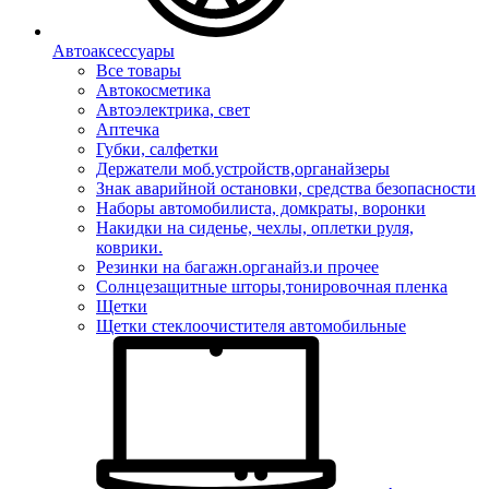
Автоаксессуары
Все товары
Автокосметика
Автоэлектрика, свет
Аптечка
Губки, салфетки
Держатели моб.устройств,органайзеры
Знак аварийной остановки, средства безопасности
Наборы автомобилиста, домкраты, воронки
Накидки на сиденье, чехлы, оплетки руля,
коврики.
Резинки на багажн.органайз.и прочее
Солнцезащитные шторы,тонировочная пленка
Щетки
Щетки стеклоочистителя автомобильные