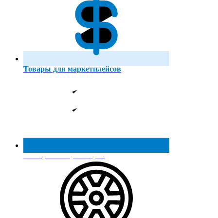
Товары для маркетплейсов
Реестр МинПромТорга