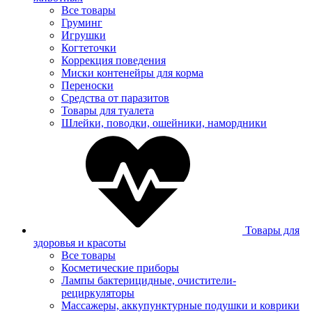
Все товары
Груминг
Игрушки
Когтеточки
Коррекция поведения
Миски контенейры для корма
Переноски
Средства от паразитов
Товары для туалета
Шлейки, поводки, ошейники, намордники
Товары для
здоровья и красоты
Все товары
Косметические приборы
Лампы бактерицидные, очистители-
рециркуляторы
Массажеры, аккупунктурные подушки и коврики