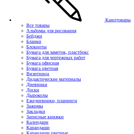
Канцтовары
Все товары
Альбомы для рисования
Бейджи
Бланки
Блокноты
Бумага для заметок, пластбокс
Бумага для чертежных работ
Бумага офисная
Бумага цветная
Визитница
Дидактические материалы
Дневники
Доски
Дыроколы
Ежедневники, планинги
Зажимы
Закладки
Записные книжки
Календари
Карандаши
Карандаши цветные