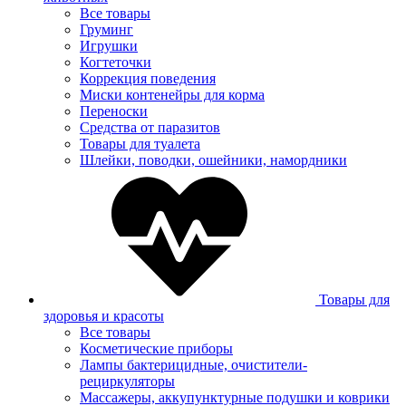
Все товары
Груминг
Игрушки
Когтеточки
Коррекция поведения
Миски контенейры для корма
Переноски
Средства от паразитов
Товары для туалета
Шлейки, поводки, ошейники, намордники
Товары для
здоровья и красоты
Все товары
Косметические приборы
Лампы бактерицидные, очистители-
рециркуляторы
Массажеры, аккупунктурные подушки и коврики