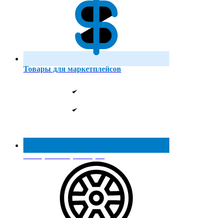
Товары для маркетплейсов
Реестр МинПромТорга