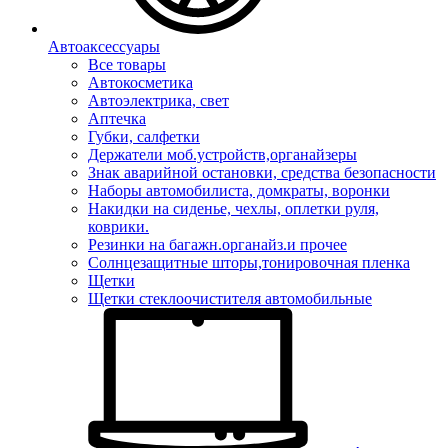
Автоаксессуары
Все товары
Автокосметика
Автоэлектрика, свет
Аптечка
Губки, салфетки
Держатели моб.устройств,органайзеры
Знак аварийной остановки, средства безопасности
Наборы автомобилиста, домкраты, воронки
Накидки на сиденье, чехлы, оплетки руля,
коврики.
Резинки на багажн.органайз.и прочее
Солнцезащитные шторы,тонировочная пленка
Щетки
Щетки стеклоочистителя автомобильные