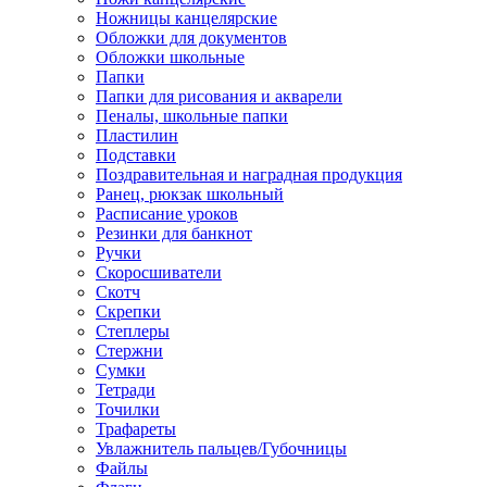
Ножницы канцелярские
Обложки для документов
Обложки школьные
Папки
Папки для рисования и акварели
Пеналы, школьные папки
Пластилин
Подставки
Поздравительная и наградная продукция
Ранец, рюкзак школьный
Расписание уроков
Резинки для банкнот
Ручки
Скоросшиватели
Скотч
Скрепки
Степлеры
Стержни
Сумки
Тетради
Точилки
Трафареты
Увлажнитель пальцев/Губочницы
Файлы