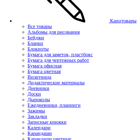
Канцтовары
Все товары
Альбомы для рисования
Бейджи
Бланки
Блокноты
Бумага для заметок, пластбокс
Бумага для чертежных работ
Бумага офисная
Бумага цветная
Визитница
Дидактические материалы
Дневники
Доски
Дыроколы
Ежедневники, планинги
Зажимы
Закладки
Записные книжки
Календари
Карандаши
Карандаши цветные