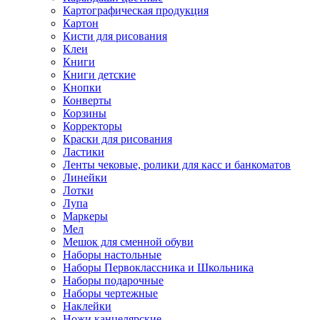
Картографическая продукция
Картон
Кисти для рисования
Клеи
Книги
Книги детские
Кнопки
Конверты
Корзины
Корректоры
Краски для рисования
Ластики
Ленты чековые, ролики для касс и банкоматов
Линейки
Лотки
Лупа
Маркеры
Мел
Мешок для сменной обуви
Наборы настольные
Наборы Первоклассника и Школьника
Наборы подарочные
Наборы чертежные
Наклейки
Ножи канцелярские