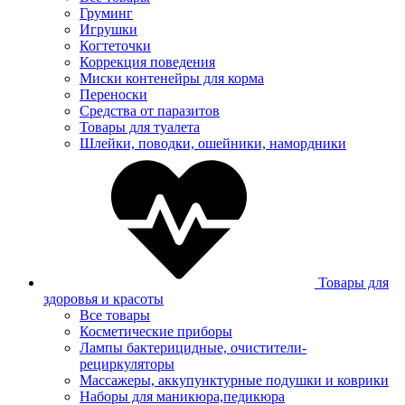
Груминг
Игрушки
Когтеточки
Коррекция поведения
Миски контенейры для корма
Переноски
Средства от паразитов
Товары для туалета
Шлейки, поводки, ошейники, намордники
Товары для
здоровья и красоты
Все товары
Косметические приборы
Лампы бактерицидные, очистители-
рециркуляторы
Массажеры, аккупунктурные подушки и коврики
Наборы для маникюра,педикюра