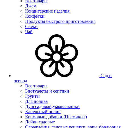
Все товары
Джем
Кондитерские изделия
Конфетки
Продукты быстрого приготовления
Снеки
Чай
Сад и
огород
Все товары
Биотуалеты и септики
Грунты
Для полива
Душ садовый,умывальники
Капельный полив
Кормовые добавки (Премиксы)
Лейки садовые
Ограждения, садовые решетки, арки, бордюрная