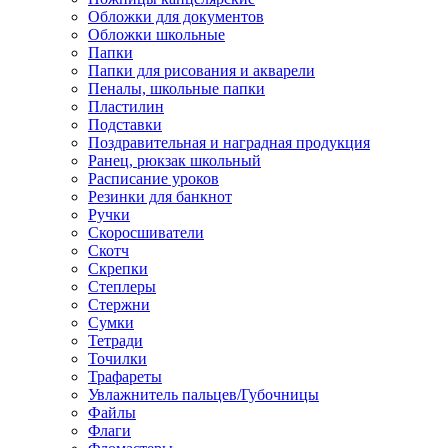
Обложки для документов
Обложки школьные
Папки
Папки для рисования и акварели
Пеналы, школьные папки
Пластилин
Подставки
Поздравительная и наградная продукция
Ранец, рюкзак школьный
Расписание уроков
Резинки для банкнот
Ручки
Скоросшиватели
Скотч
Скрепки
Степлеры
Стержни
Сумки
Тетради
Точилки
Трафареты
Увлажнитель пальцев/Губочницы
Файлы
Флаги