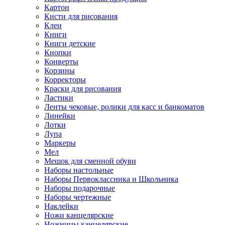
Картон
Кисти для рисования
Клеи
Книги
Книги детские
Кнопки
Конверты
Корзины
Корректоры
Краски для рисования
Ластики
Ленты чековые, ролики для касс и банкоматов
Линейки
Лотки
Лупа
Маркеры
Мел
Мешок для сменной обуви
Наборы настольные
Наборы Первоклассника и Школьника
Наборы подарочные
Наборы чертежные
Наклейки
Ножи канцелярские
Ножницы канцелярские