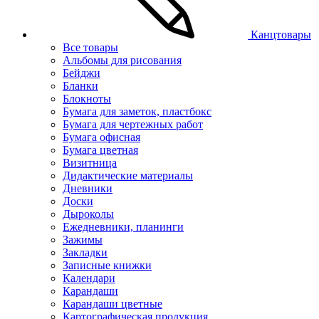
Канцтовары
Все товары
Альбомы для рисования
Бейджи
Бланки
Блокноты
Бумага для заметок, пластбокс
Бумага для чертежных работ
Бумага офисная
Бумага цветная
Визитница
Дидактические материалы
Дневники
Доски
Дыроколы
Ежедневники, планинги
Зажимы
Закладки
Записные книжки
Календари
Карандаши
Карандаши цветные
Картографическая продукция