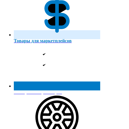
Товары для маркетплейсов
Реестр МинПромТорга