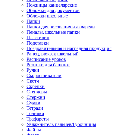
Ножницы канцелярские
Обложки для документов
Обложки школьные
Папки
Папки для рисования и акварели
Пеналы, школьные папки
Пластилин
Подставки
Поздравительная и наградная продукция
Ранец, рюкзак школьный
Расписание уроков
Резинки для банкнот
Ручки
Скоросшиватели
Скотч
Скрепки
Степлеры
Стержни
Сумки
Тетради
Точилки
Трафареты
Увлажнитель пальцев/Губочницы
Файлы