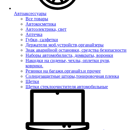
Автоаксессуары
Все товары
Автокосметика
Автоэлектрика, свет
Аптечка
Губки, салфетки
Держатели моб.устройств,органайзеры
Знак аварийной остановки, средства безопасности
Наборы автомобилиста, домкраты, воронки
Накидки на сиденье, чехлы, оплетки руля,
коврики.
Резинки на багажн.органайз.и прочее
Солнцезащитные шторы,тонировочная пленка
Щетки
Щетки стеклоочистителя автомобильные