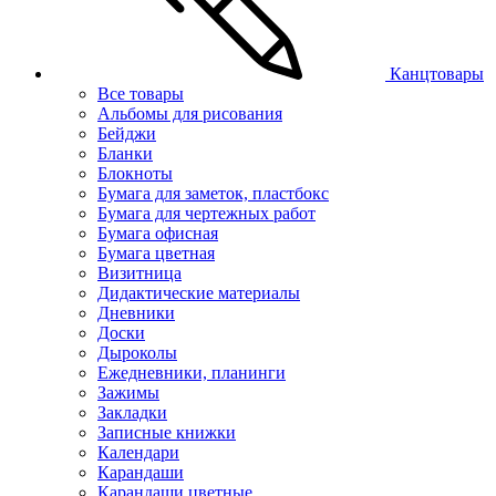
Канцтовары
Все товары
Альбомы для рисования
Бейджи
Бланки
Блокноты
Бумага для заметок, пластбокс
Бумага для чертежных работ
Бумага офисная
Бумага цветная
Визитница
Дидактические материалы
Дневники
Доски
Дыроколы
Ежедневники, планинги
Зажимы
Закладки
Записные книжки
Календари
Карандаши
Карандаши цветные