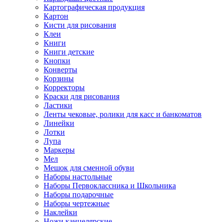
Картографическая продукция
Картон
Кисти для рисования
Клеи
Книги
Книги детские
Кнопки
Конверты
Корзины
Корректоры
Краски для рисования
Ластики
Ленты чековые, ролики для касс и банкоматов
Линейки
Лотки
Лупа
Маркеры
Мел
Мешок для сменной обуви
Наборы настольные
Наборы Первоклассника и Школьника
Наборы подарочные
Наборы чертежные
Наклейки
Ножи канцелярские