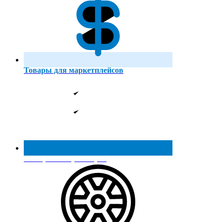
Товары для маркетплейсов
Реестр МинПромТорга