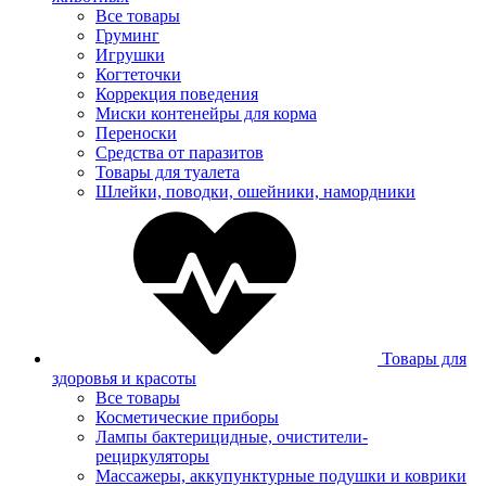
Все товары
Груминг
Игрушки
Когтеточки
Коррекция поведения
Миски контенейры для корма
Переноски
Средства от паразитов
Товары для туалета
Шлейки, поводки, ошейники, намордники
Товары для
здоровья и красоты
Все товары
Косметические приборы
Лампы бактерицидные, очистители-
рециркуляторы
Массажеры, аккупунктурные подушки и коврики