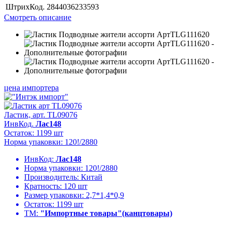
ШтрихКод.
2844036233593
Смотреть описание
цена импортера
Ластик, арт. TL09076
ИнвКод.
Лас148
Остаток: 1199 шт
Норма упаковки: 120!/2880
ИнвКод:
Лас148
Норма упаковки:
120!/2880
Производитель:
Китай
Кратность:
120 шт
Размер упаковки:
2,7*1,4*0,9
Остаток:
1199 шт
ТМ:
"Импортные товары"(канцтовары)