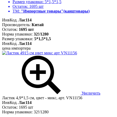
Размер упаковки:
5*1,5*1,5
Остаток:
1695 шт
ТМ:
"Импортные товары"(канцтовары)
ИнвКод.
Лас114
Производитель:
Китай
Остаток:
1695 шт
Норма упаковки:
32!/1280
Размер упаковки:
5*1,5*1,5
ИнвКод.
Лас114
цена импортера
Увеличить
Ластик 4,9*1,5 см, цвет - микс, арт. VN11156
ИнвКод.
Лас114
Остаток: 1695 шт
Норма упаковки: 32!/1280