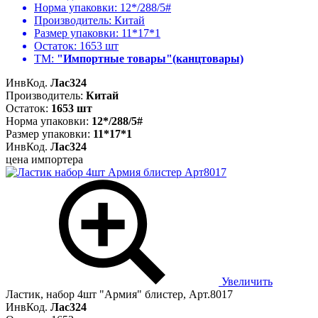
Норма упаковки:
12*/288/5#
Производитель:
Китай
Размер упаковки:
11*17*1
Остаток:
1653 шт
ТМ:
"Импортные товары"(канцтовары)
ИнвКод.
Лас324
Производитель:
Китай
Остаток:
1653 шт
Норма упаковки:
12*/288/5#
Размер упаковки:
11*17*1
ИнвКод.
Лас324
цена импортера
Увеличить
Ластик, набор 4шт "Армия" блистер, Арт.8017
ИнвКод.
Лас324