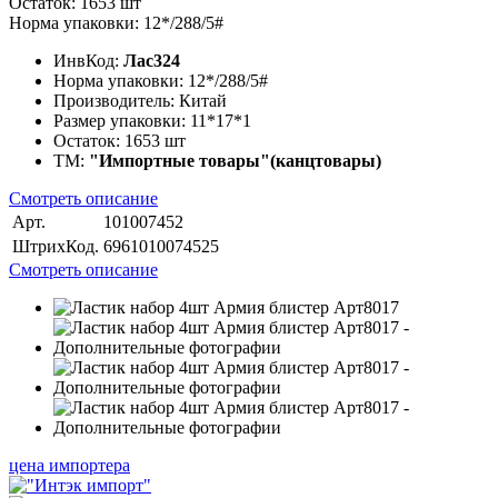
Остаток: 1653 шт
Норма упаковки: 12*/288/5#
ИнвКод:
Лас324
Норма упаковки:
12*/288/5#
Производитель:
Китай
Размер упаковки:
11*17*1
Остаток:
1653 шт
ТМ:
"Импортные товары"(канцтовары)
Смотреть описание
Арт.
101007452
ШтрихКод.
6961010074525
Смотреть описание
цена импортера