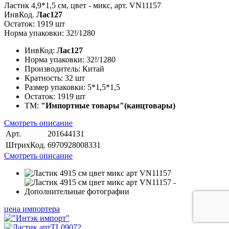
Ластик 4,9*1,5 см, цвет - микс, арт. VN11157
ИнвКод.
Лас127
Остаток: 1919 шт
Норма упаковки: 32!/1280
ИнвКод:
Лас127
Норма упаковки:
32!/1280
Производитель:
Китай
Кратность:
32 шт
Размер упаковки:
5*1,5*1,5
Остаток:
1919 шт
ТМ:
"Импортные товары"(канцтовары)
Смотреть описание
Арт.
201644131
ШтрихКод.
6970928008331
Смотреть описание
цена импортера