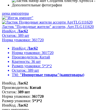
цена импортера
Ластик "Подводные жители" ассорти, Арт.TLG111620
ИнвКод.
Лас62
Остаток: 389 шт
Норма упаковки: 36!/720
ИнвКод:
Лас62
Норма упаковки:
36!/720
Производитель:
Китай
Кратность:
36 шт
Размер упаковки:
5*3*2
Остаток:
389 шт
ТМ:
"Импортные товары"(канцтовары)
ИнвКод.
Лас62
Производитель:
Китай
Остаток:
389 шт
Норма упаковки:
36!/720
Размер упаковки:
5*3*2
ИнвКод.
Лас62
цена импортера