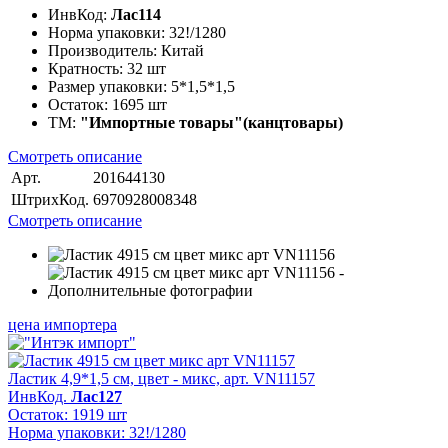
ИнвКод:
Лас114
Норма упаковки:
32!/1280
Производитель:
Китай
Кратность:
32 шт
Размер упаковки:
5*1,5*1,5
Остаток:
1695 шт
ТМ:
"Импортные товары"(канцтовары)
Смотреть описание
Арт.
201644130
ШтрихКод.
6970928008348
Смотреть описание
цена импортера
Ластик 4,9*1,5 см, цвет - микс, арт. VN11157
ИнвКод.
Лас127
Остаток: 1919 шт
Норма упаковки: 32!/1280