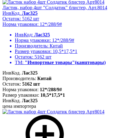
Ластик, набор 4шт "Солдатик" блистер, Арт.8014
ИнвКод.
Лас325
Остаток: 5162 шт
Норма упаковки: 12*/288/9#
ИнвКод:
Лас325
Норма упаковки:
12*/288/9#
Производитель:
Китай
Размер упаковки:
10,5*17,5*1
Остаток:
5162 шт
ТМ:
"Импортные товары"(канцтовары)
ИнвКод.
Лас325
Производитель:
Китай
Остаток:
5162 шт
Норма упаковки:
12*/288/9#
Размер упаковки:
10,5*17,5*1
ИнвКод.
Лас325
цена импортера