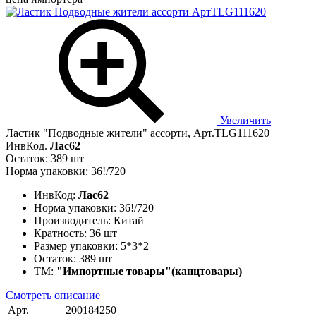
Увеличить
Ластик "Подводные жители" ассорти, Арт.TLG111620
ИнвКод.
Лас62
Остаток: 389 шт
Норма упаковки: 36!/720
ИнвКод:
Лас62
Норма упаковки:
36!/720
Производитель:
Китай
Кратность:
36 шт
Размер упаковки:
5*3*2
Остаток:
389 шт
ТМ:
"Импортные товары"(канцтовары)
Смотреть описание
Арт.
200184250