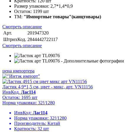
Кратность:
120 шт
Размер упаковки:
2,7*1,4*0,9
Остаток:
1199 шт
ТМ:
"Импортные товары"(канцтовары)
Смотреть описание
Арт.
201947320
ШтрихКод.
2844442722117
Смотреть описание
цена импортера
Ластик 4,9*1,5 см, цвет - микс, арт. VN11156
ИнвКод.
Лас114
Остаток: 1695 шт
Норма упаковки: 32!/1280
ИнвКод:
Лас114
Норма упаковки:
32!/1280
Производитель:
Китай
Кратность:
32 шт