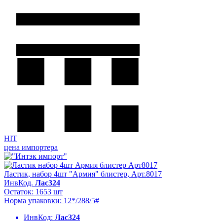
HIT
цена импортера
Ластик, набор 4шт "Армия" блистер, Арт.8017
ИнвКод.
Лас324
Остаток: 1653 шт
Норма упаковки: 12*/288/5#
ИнвКод:
Лас324