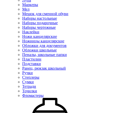
Лупа
Маркеры
Мел
Мешок для сменной обуви
Наборы настольные
Наборы подарочные
Наборы чертежные
Наклейки
Ножи канцелярские
Ножницы канцелярские
Обложки для документов
Обложки школьные
Пеналы, школьные папки
Пластилин
Подставки
Ранец, рюкзак школьный
Ручки
Степлеры
Сумки
Тетради
Точилки
Фломастеры