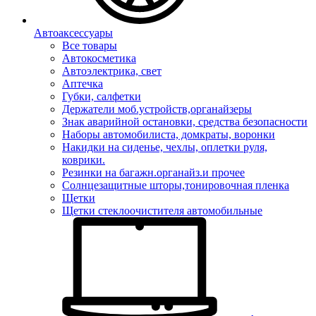
Автоаксессуары
Все товары
Автокосметика
Автоэлектрика, свет
Аптечка
Губки, салфетки
Держатели моб.устройств,органайзеры
Знак аварийной остановки, средства безопасности
Наборы автомобилиста, домкраты, воронки
Накидки на сиденье, чехлы, оплетки руля,
коврики.
Резинки на багажн.органайз.и прочее
Солнцезащитные шторы,тонировочная пленка
Щетки
Щетки стеклоочистителя автомобильные