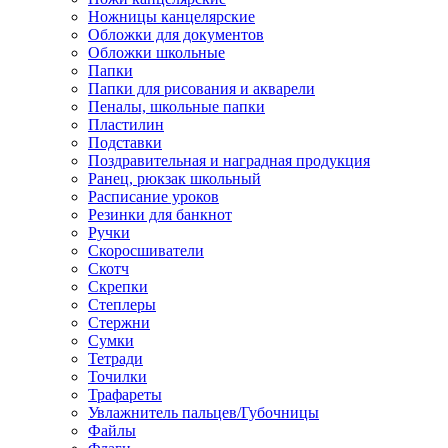
Ножницы канцелярские
Обложки для документов
Обложки школьные
Папки
Папки для рисования и акварели
Пеналы, школьные папки
Пластилин
Подставки
Поздравительная и наградная продукция
Ранец, рюкзак школьный
Расписание уроков
Резинки для банкнот
Ручки
Скоросшиватели
Скотч
Скрепки
Степлеры
Стержни
Сумки
Тетради
Точилки
Трафареты
Увлажнитель пальцев/Губочницы
Файлы