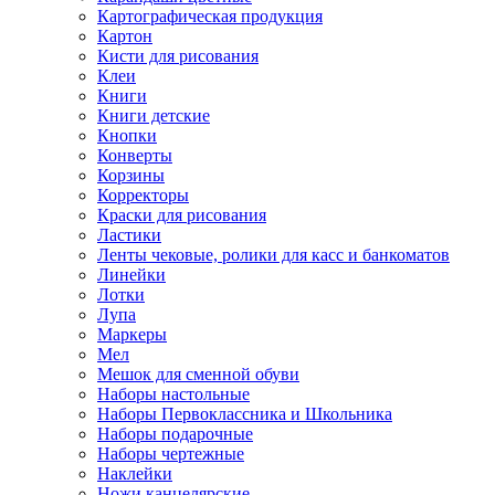
Картографическая продукция
Картон
Кисти для рисования
Клеи
Книги
Книги детские
Кнопки
Конверты
Корзины
Корректоры
Краски для рисования
Ластики
Ленты чековые, ролики для касс и банкоматов
Линейки
Лотки
Лупа
Маркеры
Мел
Мешок для сменной обуви
Наборы настольные
Наборы Первоклассника и Школьника
Наборы подарочные
Наборы чертежные
Наклейки
Ножи канцелярские