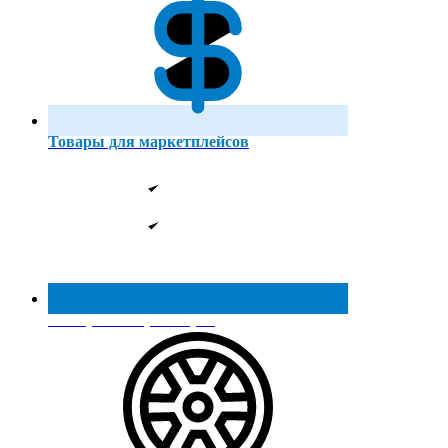
Товары для маркетплейсов
Реестр МинПромТорга