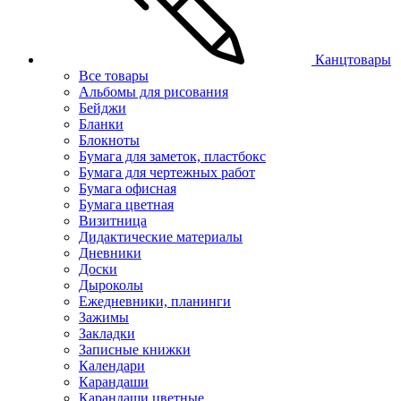
Канцтовары
Все товары
Альбомы для рисования
Бейджи
Бланки
Блокноты
Бумага для заметок, пластбокс
Бумага для чертежных работ
Бумага офисная
Бумага цветная
Визитница
Дидактические материалы
Дневники
Доски
Дыроколы
Ежедневники, планинги
Зажимы
Закладки
Записные книжки
Календари
Карандаши
Карандаши цветные