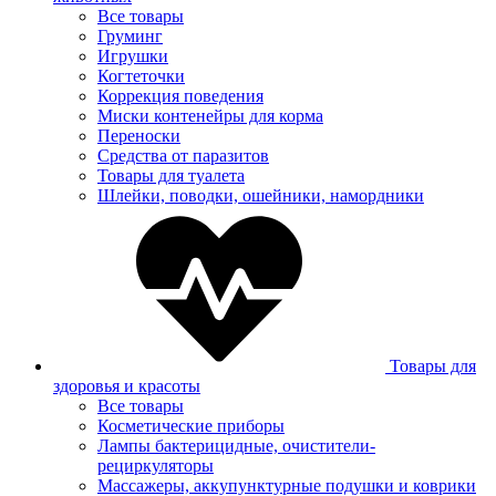
Все товары
Груминг
Игрушки
Когтеточки
Коррекция поведения
Миски контенейры для корма
Переноски
Средства от паразитов
Товары для туалета
Шлейки, поводки, ошейники, намордники
Товары для
здоровья и красоты
Все товары
Косметические приборы
Лампы бактерицидные, очистители-
рециркуляторы
Массажеры, аккупунктурные подушки и коврики