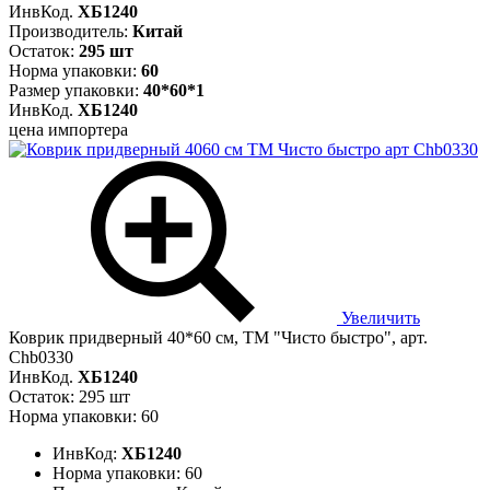
ИнвКод.
ХБ1240
Производитель:
Китай
Остаток:
295 шт
Норма упаковки:
60
Размер упаковки:
40*60*1
ИнвКод.
ХБ1240
цена импортера
Увеличить
Коврик придверный 40*60 см, ТМ "Чисто быстро", арт.
Chb0330
ИнвКод.
ХБ1240
Остаток: 295 шт
Норма упаковки: 60
ИнвКод:
ХБ1240
Норма упаковки:
60