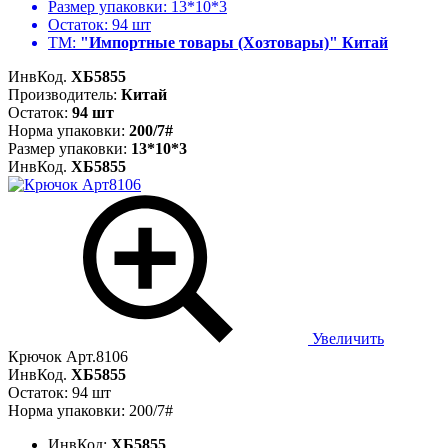
Размер упаковки:
13*10*3
Остаток:
94 шт
ТМ:
"Импортные товары (Хозтовары)" Китай
ИнвКод.
ХБ5855
Производитель:
Китай
Остаток:
94 шт
Норма упаковки:
200/7#
Размер упаковки:
13*10*3
ИнвКод.
ХБ5855
Увеличить
Крючок Арт.8106
ИнвКод.
ХБ5855
Остаток: 94 шт
Норма упаковки: 200/7#
ИнвКод:
ХБ5855