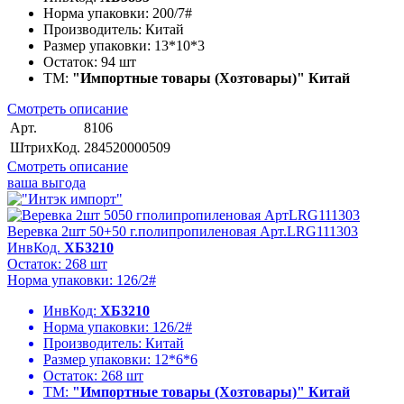
Норма упаковки:
200/7#
Производитель:
Китай
Размер упаковки:
13*10*3
Остаток:
94 шт
ТМ:
"Импортные товары (Хозтовары)" Китай
Смотреть описание
Арт.
8106
ШтрихКод.
284520000509
Смотреть описание
ваша выгода
Веревка 2шт 50+50 г.полипропиленовая Арт.LRG111303
ИнвКод.
ХБ3210
Остаток: 268 шт
Норма упаковки: 126/2#
ИнвКод:
ХБ3210
Норма упаковки:
126/2#
Производитель:
Китай
Размер упаковки:
12*6*6
Остаток:
268 шт
ТМ:
"Импортные товары (Хозтовары)" Китай