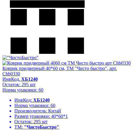
Коврик придверный 40*60 см, ТМ "Чисто быстро", арт.
Chb0330
ИнвКод.
ХБ1240
Остаток: 295 шт
Норма упаковки: 60
ИнвКод:
ХБ1240
Норма упаковки:
60
Производитель:
Китай
Размер упаковки:
40*60*1
Остаток:
295 шт
ТМ:
"ЧистоБыстро"