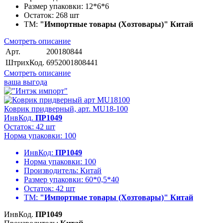
Размер упаковки:
12*6*6
Остаток:
268 шт
ТМ:
"Импортные товары (Хозтовары)" Китай
Смотреть описание
Арт.
200180844
ШтрихКод.
6952001808441
Смотреть описание
ваша выгода
Коврик придверный, арт. MU18-100
ИнвКод.
ПР1049
Остаток: 42 шт
Норма упаковки: 100
ИнвКод:
ПР1049
Норма упаковки:
100
Производитель:
Китай
Размер упаковки:
60*0,5*40
Остаток:
42 шт
ТМ:
"Импортные товары (Хозтовары)" Китай
ИнвКод.
ПР1049