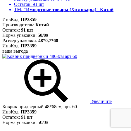
Остаток:
91 шт
ТМ:
"Импортные товары (Хозтовары)" Китай
ИнвКод.
ПР3359
Производитель:
Китай
Остаток:
91 шт
Норма упаковки:
50/0#
Размер упаковки:
48*0,7*68
ИнвКод.
ПР3359
ваша выгода
Увеличить
Коврик придверный 48*68см, арт. 60
ИнвКод.
ПР3359
Остаток: 91 шт
Норма упаковки: 50/0#