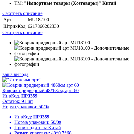
ТМ:
"Импортные товары (Хозтовары)" Китай
Смотреть описание
Арт.
MU18-100
ШтрихКод.
6217866202330
Смотреть описание
ваша выгода
Коврик придверный 48*68см, арт. 60
ИнвКод.
ПР3359
Остаток: 91 шт
Норма упаковки: 50/0#
ИнвКод:
ПР3359
Норма упаковки:
50/0#
Производитель:
Китай
Размер упаковки:
48*0,7*68