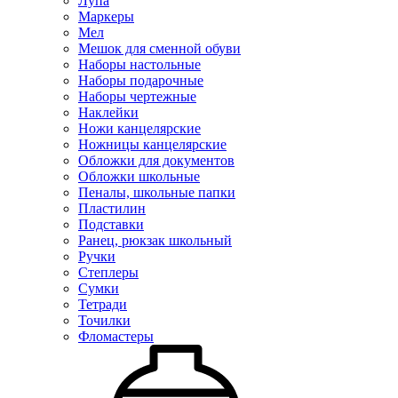
Лупа
Маркеры
Мел
Мешок для сменной обуви
Наборы настольные
Наборы подарочные
Наборы чертежные
Наклейки
Ножи канцелярские
Ножницы канцелярские
Обложки для документов
Обложки школьные
Пеналы, школьные папки
Пластилин
Подставки
Ранец, рюкзак школьный
Ручки
Степлеры
Сумки
Тетради
Точилки
Фломастеры