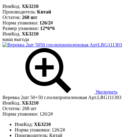
ИнвКод.
ХБ3210
Производитель:
Китай
Остаток:
268 шт
Норма упаковки:
126/2#
Размер упаковки:
12*6*6
ИнвКод.
ХБ3210
ваша выгода
Увеличить
Веревка 2шт 50+50 г.полипропиленовая Арт.LRG111303
ИнвКод.
ХБ3210
Остаток: 268 шт
Норма упаковки: 126/2#
ИнвКод:
ХБ3210
Норма упаковки:
126/2#
Производитель:
Китай