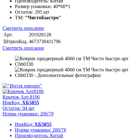
Производитель:
Китай
Размер упаковки:
40*60*1
Остаток:
295 шт
ТМ:
"ЧистоБыстро"
Смотреть описание
Арт.
201928128
ШтрихКод.
4673730411796
Смотреть описание
Крючок Арт.8106
ИнвКод.
ХБ5855
Остаток: 94 шт
Норма упаковки: 200/7#
ИнвКод:
ХБ5855
Норма упаковки:
200/7#
Производитель:
Китай