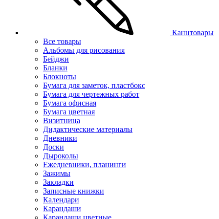
Канцтовары
Все товары
Альбомы для рисования
Бейджи
Бланки
Блокноты
Бумага для заметок, пластбокс
Бумага для чертежных работ
Бумага офисная
Бумага цветная
Визитница
Дидактические материалы
Дневники
Доски
Дыроколы
Ежедневники, планинги
Зажимы
Закладки
Записные книжки
Календари
Карандаши
Карандаши цветные