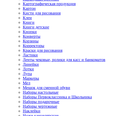
Картографическая продукция
Картон
Кисти для рисования
Клеи
Книги
Книги детские
Кнопки
Конверты
Корзины
Корректоры
Краски для рисования
Ластики
Ленты чековые, ролики для касс и банкоматов
Линейки
Лотки
Лупа
Маркеры
Мел
Мешок для сменной обуви
Наборы настольные
Наборы Первоклассника и Школьника
Наборы подарочные
Наборы чертежные
Наклейки
Ножи канцелярские