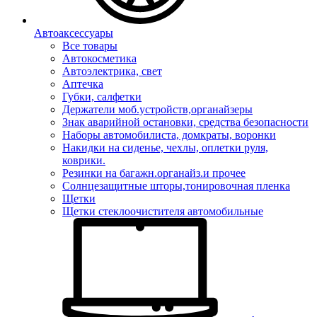
Автоаксессуары
Все товары
Автокосметика
Автоэлектрика, свет
Аптечка
Губки, салфетки
Держатели моб.устройств,органайзеры
Знак аварийной остановки, средства безопасности
Наборы автомобилиста, домкраты, воронки
Накидки на сиденье, чехлы, оплетки руля,
коврики.
Резинки на багажн.органайз.и прочее
Солнцезащитные шторы,тонировочная пленка
Щетки
Щетки стеклоочистителя автомобильные