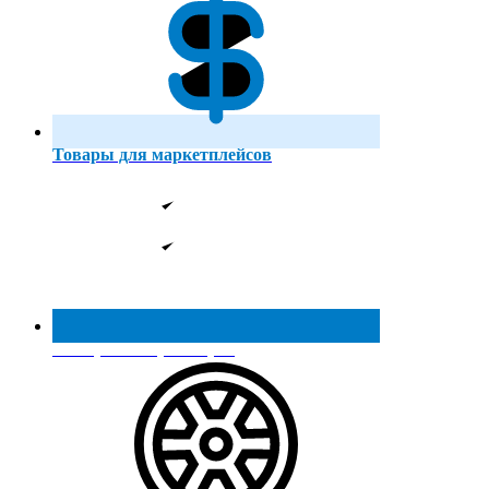
Товары для маркетплейсов
Реестр МинПромТорга