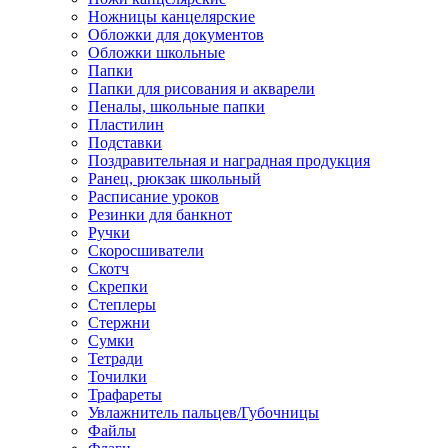
Ножницы канцелярские
Обложки для документов
Обложки школьные
Папки
Папки для рисования и акварели
Пеналы, школьные папки
Пластилин
Подставки
Поздравительная и наградная продукция
Ранец, рюкзак школьный
Расписание уроков
Резинки для банкнот
Ручки
Скоросшиватели
Скотч
Скрепки
Степлеры
Стержни
Сумки
Тетради
Точилки
Трафареты
Увлажнитель пальцев/Губочницы
Файлы