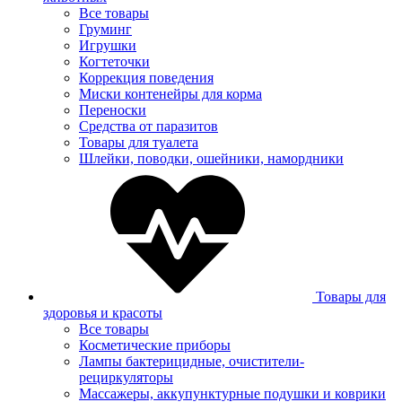
Все товары
Груминг
Игрушки
Когтеточки
Коррекция поведения
Миски контенейры для корма
Переноски
Средства от паразитов
Товары для туалета
Шлейки, поводки, ошейники, намордники
Товары для
здоровья и красоты
Все товары
Косметические приборы
Лампы бактерицидные, очистители-
рециркуляторы
Массажеры, аккупунктурные подушки и коврики