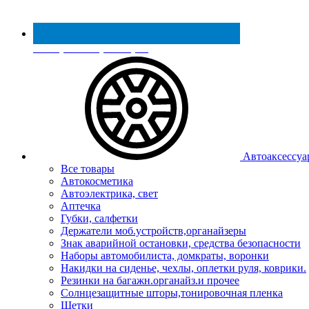
Реестр МинПромТорга
Автоаксессуа
Все товары
Автокосметика
Автоэлектрика, свет
Аптечка
Губки, салфетки
Держатели моб.устройств,органайзеры
Знак аварийной остановки, средства безопасности
Наборы автомобилиста, домкраты, воронки
Накидки на сиденье, чехлы, оплетки руля, коврики.
Резинки на багажн.органайз.и прочее
Солнцезащитные шторы,тонировочная пленка
Щетки