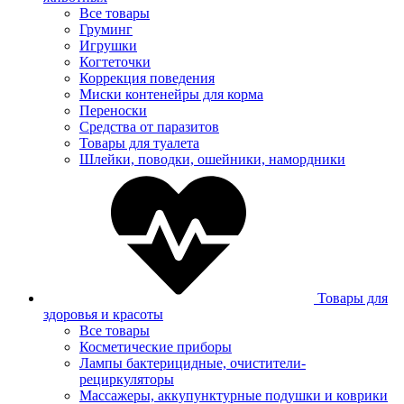
Все товары
Груминг
Игрушки
Когтеточки
Коррекция поведения
Миски контенейры для корма
Переноски
Средства от паразитов
Товары для туалета
Шлейки, поводки, ошейники, намордники
Товары для
здоровья и красоты
Все товары
Косметические приборы
Лампы бактерицидные, очистители-
рециркуляторы
Массажеры, аккупунктурные подушки и коврики