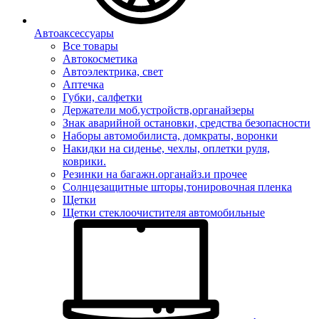
Автоаксессуары
Все товары
Автокосметика
Автоэлектрика, свет
Аптечка
Губки, салфетки
Держатели моб.устройств,органайзеры
Знак аварийной остановки, средства безопасности
Наборы автомобилиста, домкраты, воронки
Накидки на сиденье, чехлы, оплетки руля,
коврики.
Резинки на багажн.органайз.и прочее
Солнцезащитные шторы,тонировочная пленка
Щетки
Щетки стеклоочистителя автомобильные