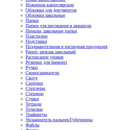
Ножницы канцелярские
Обложки для документов
Обложки школьные
Папки
Папки для рисования и акварели
Пеналы, школьные папки
Пластилин
Подставки
Поздравительная и наградная продукция
Ранец, рюкзак школьный
Расписание уроков
Резинки для банкнот
Ручки
Скоросшиватели
Скотч
Скрепки
Степлеры
Стержни
Сумки
Тетради
Точилки
Трафареты
Увлажнитель пальцев/Губочницы
Файлы