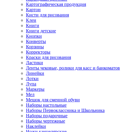
Картографическая продукция
Картон
Кисти для рисования
Клеи
Книги
Книги детские
Кнопки
Конверты
Корзины
Корректоры
Краски для рисования
Ластики
Ленты чековые, ролики для касс и банкоматов
Линейки
Лотки
Лупа
Маркеры
Мел
Мешок для сменной обуви
Наборы настольные
Наборы Первоклассника и Школьника
Наборы подарочные
Наборы чертежные
Наклейки
Ножи канцелярские