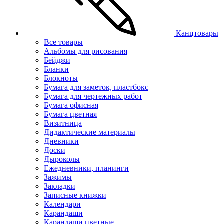
Канцтовары
Все товары
Альбомы для рисования
Бейджи
Бланки
Блокноты
Бумага для заметок, пластбокс
Бумага для чертежных работ
Бумага офисная
Бумага цветная
Визитница
Дидактические материалы
Дневники
Доски
Дыроколы
Ежедневники, планинги
Зажимы
Закладки
Записные книжки
Календари
Карандаши
Карандаши цветные