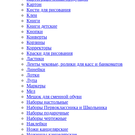
Картон
Кисти для рисования
Клеи
Книги
Книги детские
Кнопки
Конверты
Корзины
Корректоры
Краски для рисования
Ластики
Ленты чековые, ролики для касс и банкоматов
Линейки
Лотки
Лупа
Маркеры
Мел
Мешок для сменной обуви
Наборы настольные
Наборы Первоклассника и Школьника
Наборы подарочные
Наборы чертежные
Наклейки
Ножи канцелярские
Ножницы канцелярские