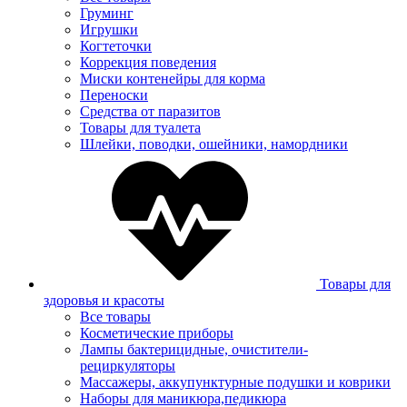
Груминг
Игрушки
Когтеточки
Коррекция поведения
Миски контенейры для корма
Переноски
Средства от паразитов
Товары для туалета
Шлейки, поводки, ошейники, намордники
Товары для
здоровья и красоты
Все товары
Косметические приборы
Лампы бактерицидные, очистители-
рециркуляторы
Массажеры, аккупунктурные подушки и коврики
Наборы для маникюра,педикюра