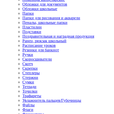
Обложки для документов
Обложки школьные
Папки
Папки для рисования и акварели
Пеналы, школьные папки
Пластилин
Подставки
Поздравительная и наградная продукция
Ранец, рюкзак школьный
Расписание уроков
Резинки для банкнот
Ручки
Скоросшиватели
Скотч
Скрепки
Степлеры
Стержни
Сумки
Тетради
Точилки
Трафареты
Увлажнитель пальцев/Губочницы
Файлы
Флаги