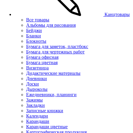
Канцтовары
Все товары
Альбомы для рисования
Бейджи
Бланки
Блокноты
Бумага для заметок, пластбокс
Бумага для чертежных работ
Бумага офисная
Бумага цветная
Визитница
Дидактические материалы
Дневники
Доски
Дыроколы
Ежедневники, планинги
Зажимы
Закладки
Записные книжки
Календари
Карандаши
Карандаши цветные
Картографическая продукция