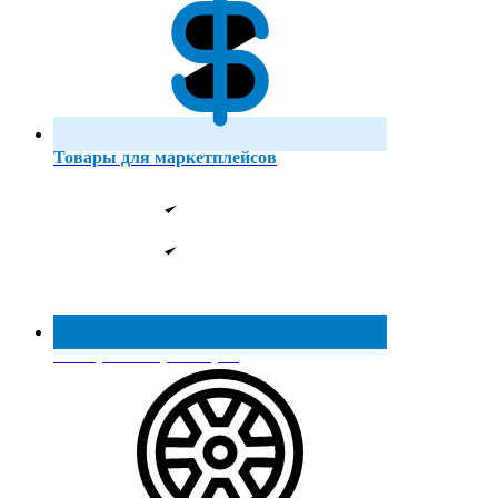
Товары для маркетплейсов
Реестр МинПромТорга