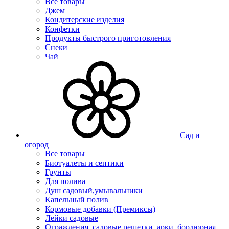
Все товары
Джем
Кондитерские изделия
Конфетки
Продукты быстрого приготовления
Снеки
Чай
Сад и
огород
Все товары
Биотуалеты и септики
Грунты
Для полива
Душ садовый,умывальники
Капельный полив
Кормовые добавки (Премиксы)
Лейки садовые
Ограждения, садовые решетки, арки, бордюрная