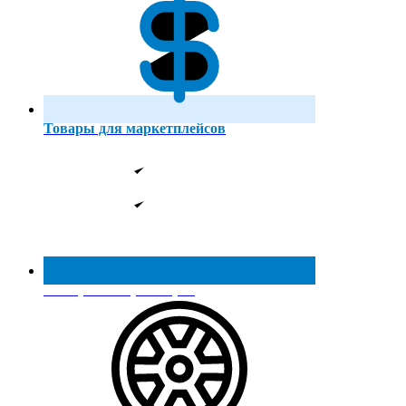
Товары для маркетплейсов
Реестр МинПромТорга