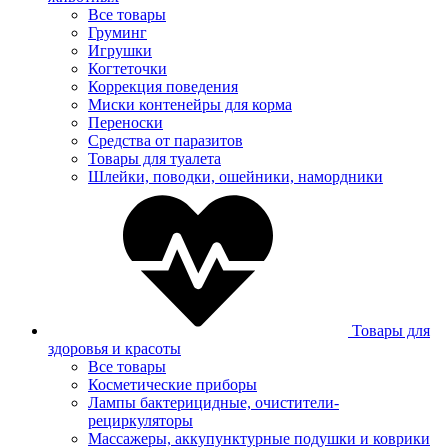
Все товары
Груминг
Игрушки
Когтеточки
Коррекция поведения
Миски контенейры для корма
Переноски
Средства от паразитов
Товары для туалета
Шлейки, поводки, ошейники, намордники
Товары для
здоровья и красоты
Все товары
Косметические приборы
Лампы бактерицидные, очистители-
рециркуляторы
Массажеры, аккупунктурные подушки и коврики