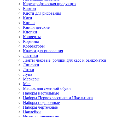
Картографическая продукция
Картон
Кисти для рисования
Клеи
Книги
Книги детские
Кнопки
Конверты
Корзины
Корректоры
Краски для рисования
Ластики
Ленты чековые, ролики для касс и банкоматов
Линейки
Лотки
Лупа
Маркеры
Мел
Мешок для сменной обуви
Наборы настольные
Наборы Первоклассника и Школьника
Наборы подарочные
Наборы чертежные
Наклейки
Ножи канцелярские