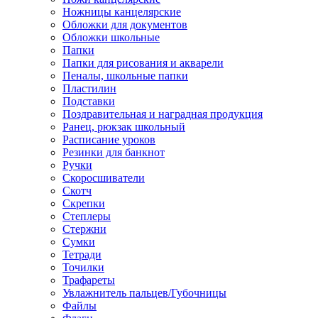
Ножницы канцелярские
Обложки для документов
Обложки школьные
Папки
Папки для рисования и акварели
Пеналы, школьные папки
Пластилин
Подставки
Поздравительная и наградная продукция
Ранец, рюкзак школьный
Расписание уроков
Резинки для банкнот
Ручки
Скоросшиватели
Скотч
Скрепки
Степлеры
Стержни
Сумки
Тетради
Точилки
Трафареты
Увлажнитель пальцев/Губочницы
Файлы