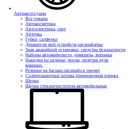
Автоаксессуары
Все товары
Автокосметика
Автоэлектрика, свет
Аптечка
Губки, салфетки
Держатели моб.устройств,органайзеры
Знак аварийной остановки, средства безопасности
Наборы автомобилиста, домкраты, воронки
Накидки на сиденье, чехлы, оплетки руля,
коврики.
Резинки на багажн.органайз.и прочее
Солнцезащитные шторы,тонировочная пленка
Щетки
Щетки стеклоочистителя автомобильные