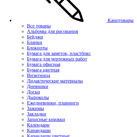
Канцтовары
Все товары
Альбомы для рисования
Бейджи
Бланки
Блокноты
Бумага для заметок, пластбокс
Бумага для чертежных работ
Бумага офисная
Бумага цветная
Визитница
Дидактические материалы
Дневники
Доски
Дыроколы
Ежедневники, планинги
Зажимы
Закладки
Записные книжки
Календари
Карандаши
Карандаши цветные