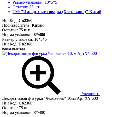
Размер упаковки:
10*5*5
Остаток:
75 шт
ТМ:
"Импортные товары (Хозтовары)" Китай
ИнвКод.
Св2360
Производитель:
Китай
Остаток:
75 шт
Норма упаковки:
8*/480
Размер упаковки:
10*5*5
ИнвКод.
Св2360
ваша выгода
Увеличить
Декоративная фигурка "Человечек" 10см Арт.XY-600
ИнвКод.
Св2360
Остаток: 75 шт
Норма упаковки: 8*/480