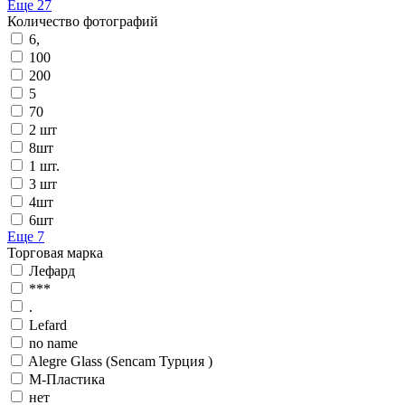
Еще 27
Количество фотографий
6,
100
200
5
70
2 шт
8шт
1 шт.
3 шт
4шт
6шт
Еще 7
Торговая марка
Лефард
***
.
Lefard
no name
Alegre Glass (Sencam Турция )
М-Пластика
нет