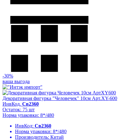
-30%
ваша выгода
Декоративная фигурка "Человечек" 10см Арт.XY-600
ИнвКод.
Св2360
Остаток: 75 шт
Норма упаковки: 8*/480
ИнвКод:
Св2360
Норма упаковки:
8*/480
Производитель:
Китай