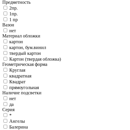
Предметность
2пр.
1пр.
1 пр
Вазон
нет
Материал обложки
картон
картон, бум.винил
твердый картон
Картон (твердая обложка)
Геометрическая форма
Круглая
квадратная
Квадрат
прямоугольная
Наличие подсветки
нет
да
Серия
*
Ангелы
Балерина