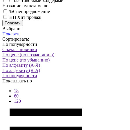
с пластиковыми холдерами
Название пункта меню
%
Спецпредложение
HIT
Хит продаж
Показать
Выбрано:
Показать
Сортировать:
По популярности
Сначала новинки
По цене (по возрастанию)
По цене (по убыванию)
По алфавиту (А-Я)
По алфавиту (Я-А)
По популярности
Показывать по
18
60
120