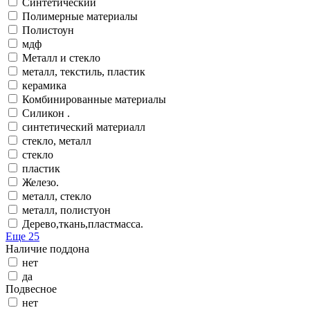
Синтетический
Полимерные материалы
Полистоун
мдф
Металл и стекло
металл, текстиль, пластик
керамика
Комбинированные материалы
Силикон .
синтетический материалл
стекло, металл
стекло
пластик
Железо.
металл, стекло
металл, полистуон
Дерево,ткань,пластмасса.
Еще 25
Наличие поддона
нет
да
Подвесное
нет