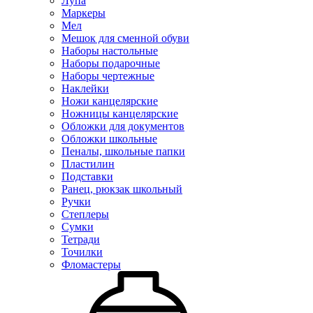
Лупа
Маркеры
Мел
Мешок для сменной обуви
Наборы настольные
Наборы подарочные
Наборы чертежные
Наклейки
Ножи канцелярские
Ножницы канцелярские
Обложки для документов
Обложки школьные
Пеналы, школьные папки
Пластилин
Подставки
Ранец, рюкзак школьный
Ручки
Степлеры
Сумки
Тетради
Точилки
Фломастеры