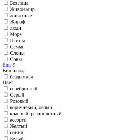
Без лица
Живой мир
животные
Жираф
люди
Море
Птицы
Семья
Слоны
Совы
Еще 9
Вид блюда
бездымная
Цвет
серебристый
Серый
Розовый
коричневый, белый
красный, разноцветный
ассорти
Желтый
синий
Белый