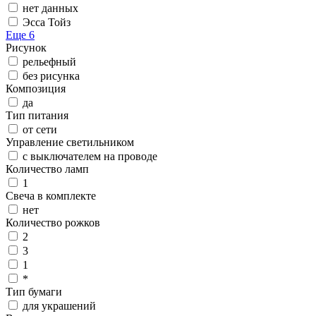
нет данных
Эсса Тойз
Еще 6
Рисунок
рельефный
без рисунка
Композиция
да
Тип питания
от сети
Управление светильником
с выключателем на проводе
Количество ламп
1
Свеча в комплекте
нет
Количество рожков
2
3
1
*
Тип бумаги
для украшений