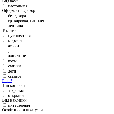
Вид вазы
настольная
Оформление/декор
без декора
гравировка, напыление
лепнина
Тематика
путешествия
морская
ассорти
,
животные
коты
свинки
дети
свадьба
Еще 5
Тип копилки
закрытая
открытая
Вид наклейки
интерьерная
Особенности шкатулки