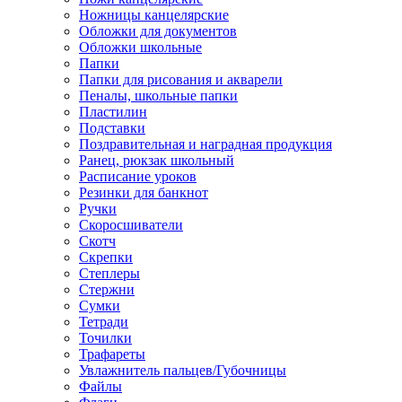
Ножницы канцелярские
Обложки для документов
Обложки школьные
Папки
Папки для рисования и акварели
Пеналы, школьные папки
Пластилин
Подставки
Поздравительная и наградная продукция
Ранец, рюкзак школьный
Расписание уроков
Резинки для банкнот
Ручки
Скоросшиватели
Скотч
Скрепки
Степлеры
Стержни
Сумки
Тетради
Точилки
Трафареты
Увлажнитель пальцев/Губочницы
Файлы