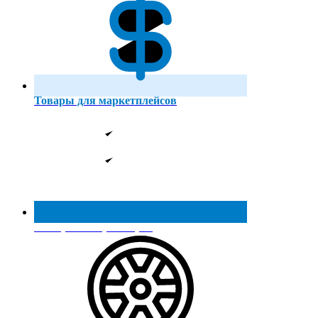
Товары для маркетплейсов
Реестр МинПромТорга