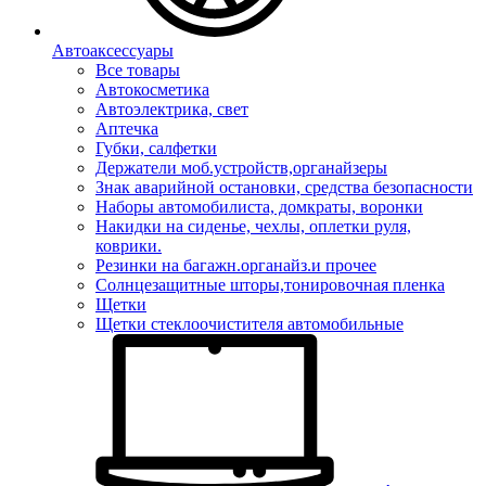
Автоаксессуары
Все товары
Автокосметика
Автоэлектрика, свет
Аптечка
Губки, салфетки
Держатели моб.устройств,органайзеры
Знак аварийной остановки, средства безопасности
Наборы автомобилиста, домкраты, воронки
Накидки на сиденье, чехлы, оплетки руля,
коврики.
Резинки на багажн.органайз.и прочее
Солнцезащитные шторы,тонировочная пленка
Щетки
Щетки стеклоочистителя автомобильные