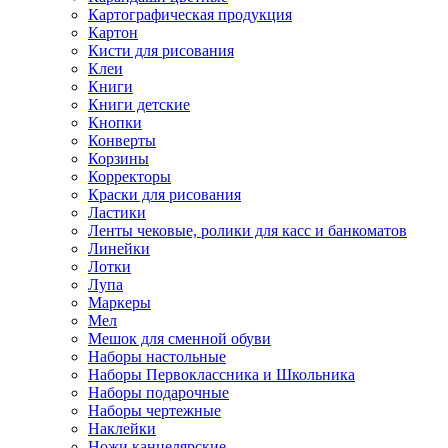
Картографическая продукция
Картон
Кисти для рисования
Клеи
Книги
Книги детские
Кнопки
Конверты
Корзины
Корректоры
Краски для рисования
Ластики
Ленты чековые, ролики для касс и банкоматов
Линейки
Лотки
Лупа
Маркеры
Мел
Мешок для сменной обуви
Наборы настольные
Наборы Первоклассника и Школьника
Наборы подарочные
Наборы чертежные
Наклейки
Ножи канцелярские