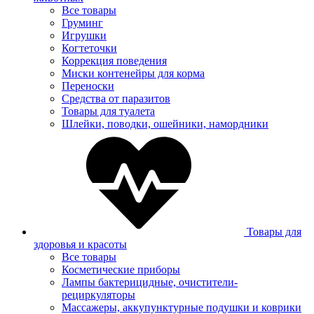
Все товары
Груминг
Игрушки
Когтеточки
Коррекция поведения
Миски контенейры для корма
Переноски
Средства от паразитов
Товары для туалета
Шлейки, поводки, ошейники, намордники
Товары для
здоровья и красоты
Все товары
Косметические приборы
Лампы бактерицидные, очистители-
рециркуляторы
Массажеры, аккупунктурные подушки и коврики