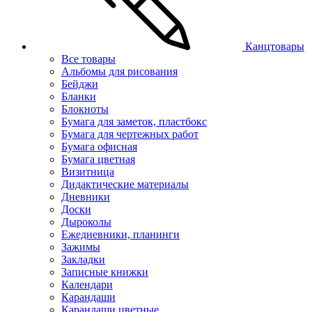
Канцтовары
Все товары
Альбомы для рисования
Бейджи
Бланки
Блокноты
Бумага для заметок, пластбокс
Бумага для чертежных работ
Бумага офисная
Бумага цветная
Визитница
Дидактические материалы
Дневники
Доски
Дыроколы
Ежедневники, планинги
Зажимы
Закладки
Записные книжки
Календари
Карандаши
Карандаши цветные