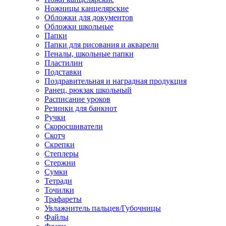
Ножницы канцелярские
Обложки для документов
Обложки школьные
Папки
Папки для рисования и акварели
Пеналы, школьные папки
Пластилин
Подставки
Поздравительная и наградная продукция
Ранец, рюкзак школьный
Расписание уроков
Резинки для банкнот
Ручки
Скоросшиватели
Скотч
Скрепки
Степлеры
Стержни
Сумки
Тетради
Точилки
Трафареты
Увлажнитель пальцев/Губочницы
Файлы