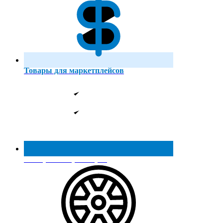
Товары для маркетплейсов
Реестр МинПромТорга