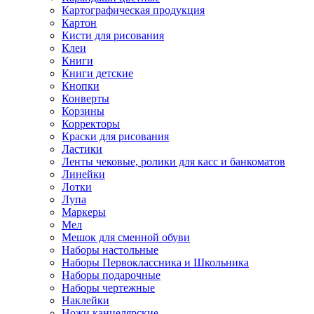
Картографическая продукция
Картон
Кисти для рисования
Клеи
Книги
Книги детские
Кнопки
Конверты
Корзины
Корректоры
Краски для рисования
Ластики
Ленты чековые, ролики для касс и банкоматов
Линейки
Лотки
Лупа
Маркеры
Мел
Мешок для сменной обуви
Наборы настольные
Наборы Первоклассника и Школьника
Наборы подарочные
Наборы чертежные
Наклейки
Ножи канцелярские