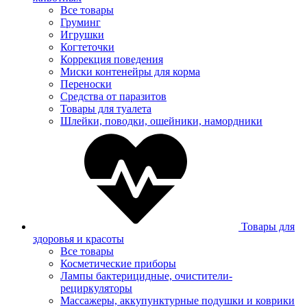
Все товары
Груминг
Игрушки
Когтеточки
Коррекция поведения
Миски контенейры для корма
Переноски
Средства от паразитов
Товары для туалета
Шлейки, поводки, ошейники, намордники
Товары для
здоровья и красоты
Все товары
Косметические приборы
Лампы бактерицидные, очистители-
рециркуляторы
Массажеры, аккупунктурные подушки и коврики