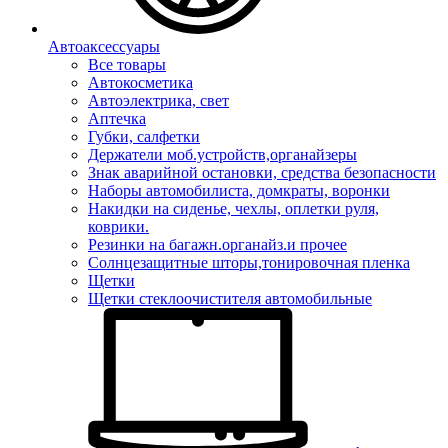
Автоаксессуары
Все товары
Автокосметика
Автоэлектрика, свет
Аптечка
Губки, салфетки
Держатели моб.устройств,органайзеры
Знак аварийной остановки, средства безопасности
Наборы автомобилиста, домкраты, воронки
Накидки на сиденье, чехлы, оплетки руля,
коврики.
Резинки на багажн.органайз.и прочее
Солнцезащитные шторы,тонировочная пленка
Щетки
Щетки стеклоочистителя автомобильные