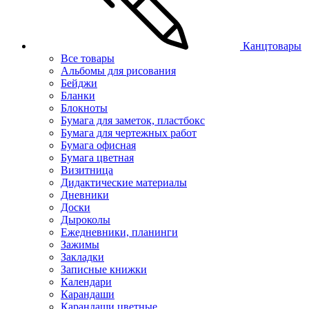
Канцтовары
Все товары
Альбомы для рисования
Бейджи
Бланки
Блокноты
Бумага для заметок, пластбокс
Бумага для чертежных работ
Бумага офисная
Бумага цветная
Визитница
Дидактические материалы
Дневники
Доски
Дыроколы
Ежедневники, планинги
Зажимы
Закладки
Записные книжки
Календари
Карандаши
Карандаши цветные