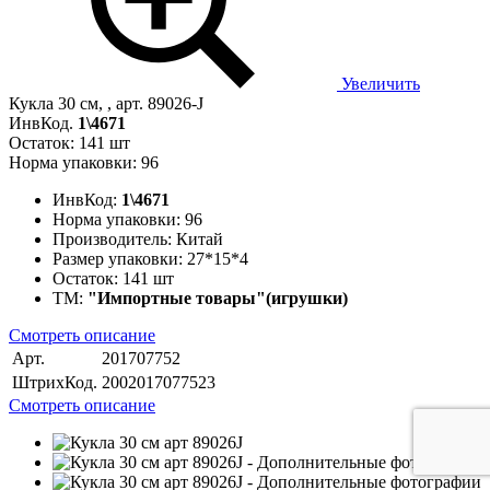
Увеличить
Кукла 30 см, , арт. 89026-J
ИнвКод.
1\4671
Остаток: 141 шт
Норма упаковки: 96
ИнвКод:
1\4671
Норма упаковки:
96
Производитель:
Китай
Размер упаковки:
27*15*4
Остаток:
141 шт
ТМ:
"Импортные товары"(игрушки)
Смотреть описание
Арт.
201707752
ШтрихКод.
2002017077523
Смотреть описание