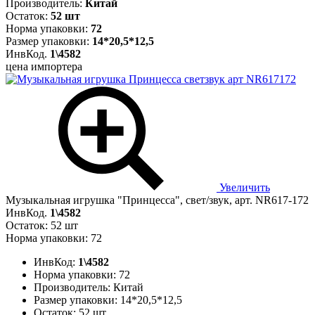
Производитель:
Китай
Остаток:
52 шт
Норма упаковки:
72
Размер упаковки:
14*20,5*12,5
ИнвКод.
1\4582
цена импортера
Увеличить
Музыкальная игрушка "Принцесса", свет/звук, арт. NR617-172
ИнвКод.
1\4582
Остаток: 52 шт
Норма упаковки: 72
ИнвКод:
1\4582
Норма упаковки:
72
Производитель:
Китай
Размер упаковки:
14*20,5*12,5
Остаток:
52 шт