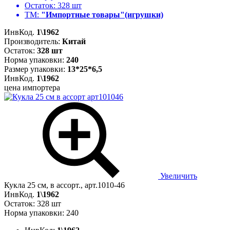
Остаток:
328 шт
ТМ:
"Импортные товары"(игрушки)
ИнвКод.
1\1962
Производитель:
Китай
Остаток:
328 шт
Норма упаковки:
240
Размер упаковки:
13*25*6,5
ИнвКод.
1\1962
цена импортера
Увеличить
Кукла 25 см, в ассорт., арт.1010-46
ИнвКод.
1\1962
Остаток: 328 шт
Норма упаковки: 240