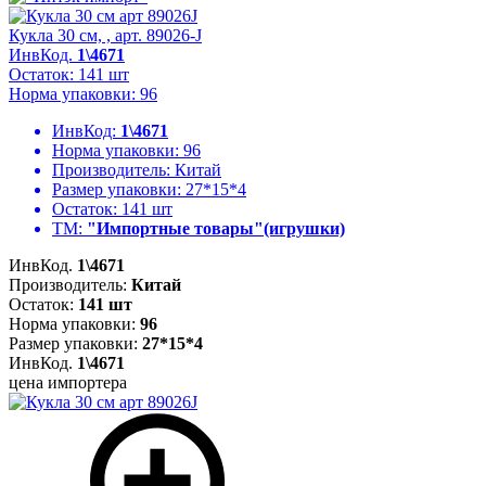
Кукла 30 см, , арт. 89026-J
ИнвКод.
1\4671
Остаток: 141 шт
Норма упаковки: 96
ИнвКод:
1\4671
Норма упаковки:
96
Производитель:
Китай
Размер упаковки:
27*15*4
Остаток:
141 шт
ТМ:
"Импортные товары"(игрушки)
ИнвКод.
1\4671
Производитель:
Китай
Остаток:
141 шт
Норма упаковки:
96
Размер упаковки:
27*15*4
ИнвКод.
1\4671
цена импортера