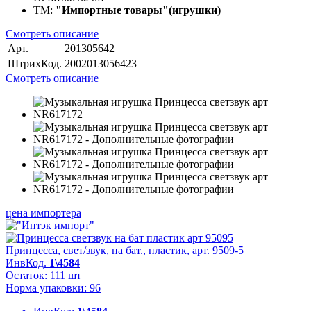
ТМ:
"Импортные товары"(игрушки)
Смотреть описание
Арт.
201305642
ШтрихКод.
2002013056423
Смотреть описание
цена импортера
Принцесса, свет/звук, на бат., пластик, арт. 9509-5
ИнвКод.
1\4584
Остаток: 111 шт
Норма упаковки: 96