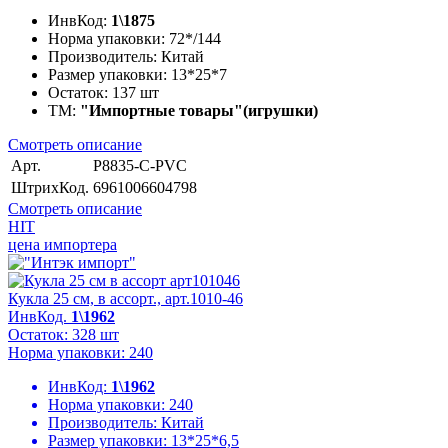
ИнвКод:
1\1875
Норма упаковки:
72*/144
Производитель:
Китай
Размер упаковки:
13*25*7
Остаток:
137 шт
ТМ:
"Импортные товары"(игрушки)
Смотреть описание
Арт.
P8835-C-PVC
ШтрихКод.
6961006604798
Смотреть описание
HIT
цена импортера
Кукла 25 см, в ассорт., арт.1010-46
ИнвКод.
1\1962
Остаток: 328 шт
Норма упаковки: 240
ИнвКод:
1\1962
Норма упаковки:
240
Производитель:
Китай
Размер упаковки:
13*25*6,5