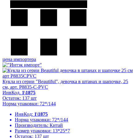
цена импортера
Кукла из серии "Beautiful", девочка в штанах и шапочке, 25
см, арт. P8835-C-PVC
ИнвКод.
1\1875
Остаток: 137 шт
Норма упаковки: 72*/144
ИнвКод:
1\1875
Норма упаковки:
72*/144
Производитель:
Китай
Размер упаковки:
13*25*7
Остаток:
137 шт