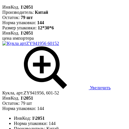
ИнвКод.
1\2051
Производитель:
Китай
Остаток:
79 шт
Норма упаковки:
144
Размер упаковки:
12*30*6
ИнвКод.
1\2051
цена импортера
Увеличить
Кукла, арт.ZY941956, 601-52
ИнвКод.
1\2051
Остаток: 79 шт
Норма упаковки: 144
ИнвКод:
1\2051
Норма упаковки:
144
Производитель:
Китай