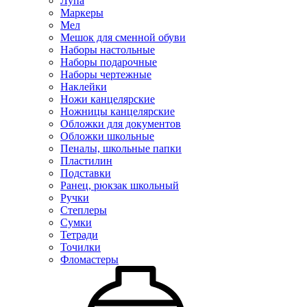
Лупа
Маркеры
Мел
Мешок для сменной обуви
Наборы настольные
Наборы подарочные
Наборы чертежные
Наклейки
Ножи канцелярские
Ножницы канцелярские
Обложки для документов
Обложки школьные
Пеналы, школьные папки
Пластилин
Подставки
Ранец, рюкзак школьный
Ручки
Степлеры
Сумки
Тетради
Точилки
Фломастеры