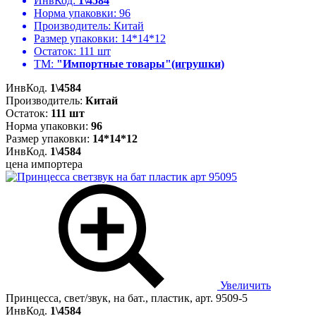
ИнвКод:
1\4584
Норма упаковки:
96
Производитель:
Китай
Размер упаковки:
14*14*12
Остаток:
111 шт
ТМ:
"Импортные товары"(игрушки)
ИнвКод.
1\4584
Производитель:
Китай
Остаток:
111 шт
Норма упаковки:
96
Размер упаковки:
14*14*12
ИнвКод.
1\4584
цена импортера
Увеличить
Принцесса, свет/звук, на бат., пластик, арт. 9509-5
ИнвКод.
1\4584