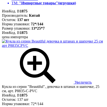
ТМ:
"Импортные товары"(игрушки)
ИнвКод.
1\1875
Производитель:
Китай
Остаток:
137 шт
Норма упаковки:
72*/144
Размер упаковки:
13*25*7
ИнвКод.
1\1875
цена импортера
Увеличить
Кукла из серии "Beautiful", девочка в штанах и шапочке, 25
см, арт. P8835-C-PVC
ИнвКод.
1\1875
Остаток: 137 шт
Норма упаковки: 72*/144