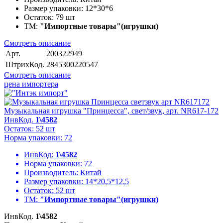
Размер упаковки:
12*30*6
Остаток:
79 шт
ТМ:
"Импортные товары"(игрушки)
Смотреть описание
Арт.
200322949
ШтрихКод.
2845300220547
Смотреть описание
цена импортера
Музыкальная игрушка "Принцесса", свет/звук, арт. NR617-172
ИнвКод.
1\4582
Остаток: 52 шт
Норма упаковки: 72
ИнвКод:
1\4582
Норма упаковки:
72
Производитель:
Китай
Размер упаковки:
14*20,5*12,5
Остаток:
52 шт
ТМ:
"Импортные товары"(игрушки)
ИнвКод.
1\4582