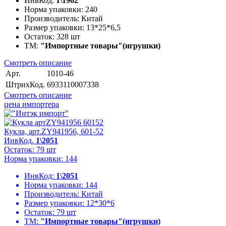
ИнвКод:
1\1962
Норма упаковки:
240
Производитель:
Китай
Размер упаковки:
13*25*6,5
Остаток:
328 шт
ТМ:
"Импортные товары"(игрушки)
Смотреть описание
Арт.
1010-46
ШтрихКод.
6933110007338
Смотреть описание
цена импортера
Кукла, арт.ZY941956, 601-52
ИнвКод.
1\2051
Остаток: 79 шт
Норма упаковки: 144
ИнвКод:
1\2051
Норма упаковки:
144
Производитель:
Китай
Размер упаковки:
12*30*6
Остаток:
79 шт
ТМ:
"Импортные товары"(игрушки)