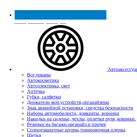
Реестр МинПромТорга
Автоаксессуа
Все товары
Автокосметика
Автоэлектрика, свет
Аптечка
Губки, салфетки
Держатели моб.устройств,органайзеры
Знак аварийной остановки, средства безопасности
Наборы автомобилиста, домкраты, воронки
Накидки на сиденье, чехлы, оплетки руля, коврики.
Резинки на багажн.органайз.и прочее
Солнцезащитные шторы,тонировочная пленка
Щетки