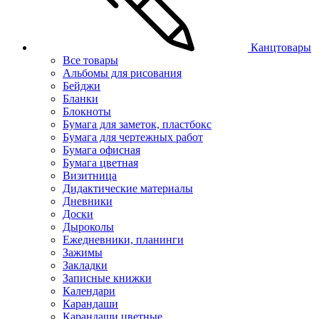
Канцтовары
Все товары
Альбомы для рисования
Бейджи
Бланки
Блокноты
Бумага для заметок, пластбокс
Бумага для чертежных работ
Бумага офисная
Бумага цветная
Визитница
Дидактические материалы
Дневники
Доски
Дыроколы
Ежедневники, планинги
Зажимы
Закладки
Записные книжки
Календари
Карандаши
Карандаши цветные