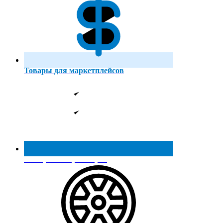
Товары для маркетплейсов
Реестр МинПромТорга