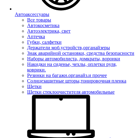
Автоаксессуары
Все товары
Автокосметика
Автоэлектрика, свет
Аптечка
Губки, салфетки
Держатели моб.устройств,органайзеры
Знак аварийной остановки, средства безопасности
Наборы автомобилиста, домкраты, воронки
Накидки на сиденье, чехлы, оплетки руля,
коврики.
Резинки на багажн.органайз.и прочее
Солнцезащитные шторы,тонировочная пленка
Щетки
Щетки стеклоочистителя автомобильные