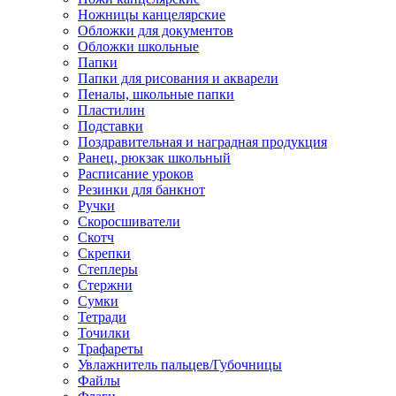
Ножницы канцелярские
Обложки для документов
Обложки школьные
Папки
Папки для рисования и акварели
Пеналы, школьные папки
Пластилин
Подставки
Поздравительная и наградная продукция
Ранец, рюкзак школьный
Расписание уроков
Резинки для банкнот
Ручки
Скоросшиватели
Скотч
Скрепки
Степлеры
Стержни
Сумки
Тетради
Точилки
Трафареты
Увлажнитель пальцев/Губочницы
Файлы