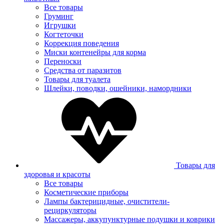
Все товары
Груминг
Игрушки
Когтеточки
Коррекция поведения
Миски контенейры для корма
Переноски
Средства от паразитов
Товары для туалета
Шлейки, поводки, ошейники, намордники
Товары для
здоровья и красоты
Все товары
Косметические приборы
Лампы бактерицидные, очистители-
рециркуляторы
Массажеры, аккупунктурные подушки и коврики