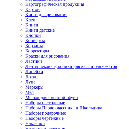
Картографическая продукция
Картон
Кисти для рисования
Клеи
Книги
Книги детские
Кнопки
Конверты
Корзины
Корректоры
Краски для рисования
Ластики
Ленты чековые, ролики для касс и банкоматов
Линейки
Лотки
Лупа
Маркеры
Мел
Мешок для сменной обуви
Наборы настольные
Наборы Первоклассника и Школьника
Наборы подарочные
Наборы чертежные
Наклейки
Ножи канцелярские