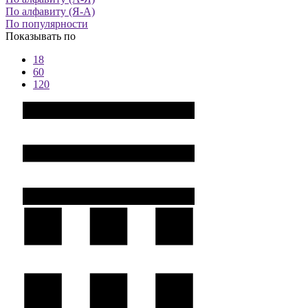
По алфавиту (Я-А)
По популярности
Показывать по
18
60
120