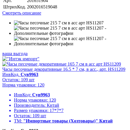
Арт.
201651904
ШтрихКод.
2002016519048
Смотреть описание
ваша выгода
Часы песочные декоративные 16.5 * 7 см, в асс., арт. HS11209
ИнвКод.
Сув9963
Остаток: 109 шт
Норма упаковки: 120
ИнвКод:
Сув9963
Норма упаковки:
120
Производитель:
Китай
Размер упаковки:
17*7*7
Остаток:
109 шт
ТМ:
"Импортные товары (Хозтовары)" Китай