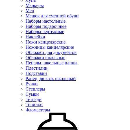
Лупа
Маркеры
Мел
Мешок для сменной обуви
Наборы настольные
Наборы подарочные
Наборы чертежные
Наклейки
Ножи канцелярские
Ножницы канцелярские
Обложки для документов
Обложки школьные
Пеналы, школьные папки
Пластилин
Подставки
Ранец, рюкзак школьный
Ручки
Степлеры
Сумки
Тетради
Точилки
Фломастеры