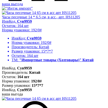
ваша выгода
Часы песочные 14 * 6.5 см, в асс., арт. HS11205
ИнвКод.
Сув9959
Остаток: 164 шт
Норма упаковки: 192/0#
ИнвКод:
Сув9959
Норма упаковки:
192/0#
Производитель:
Китай
Размер упаковки:
15*7*7
Остаток:
164 шт
ТМ:
"Импортные товары (Хозтовары)" Китай
ИнвКод.
Сув9959
Производитель:
Китай
Остаток:
164 шт
Норма упаковки:
192/0#
Размер упаковки:
15*7*7
ИнвКод.
Сув9959
ваша выгода