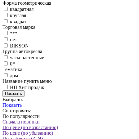
Форма геометрическая
квадратная
круглая
квадрат
Торговая марка
***
нет
BIKSON
Группа автокресла
часы настенные
0*
Тематика
дом
Название пункта меню
HIT
Хит продаж
Показать
Выбрано:
Показать
Сортировать:
По популярности
Сначала новинки
По цене (по возрастанию)
По цене (по убыванию)
По алфавиту (А-Я)