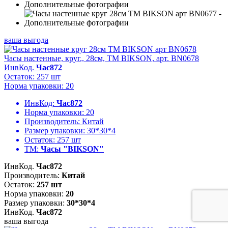
ваша выгода
Часы настенные, круг., 28см, ТМ BIKSON, арт. BN0678
ИнвКод.
Час872
Остаток: 257 шт
Норма упаковки: 20
ИнвКод:
Час872
Норма упаковки:
20
Производитель:
Китай
Размер упаковки:
30*30*4
Остаток:
257 шт
ТМ:
Часы "BIKSON"
ИнвКод.
Час872
Производитель:
Китай
Остаток:
257 шт
Норма упаковки:
20
Размер упаковки:
30*30*4
ИнвКод.
Час872
ваша выгода