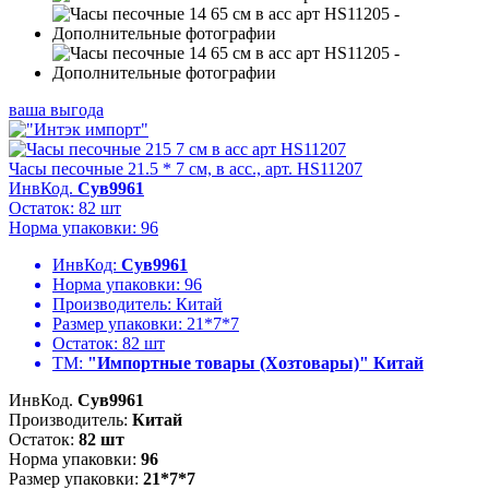
ваша выгода
Часы песочные 21.5 * 7 см, в асс., арт. HS11207
ИнвКод.
Сув9961
Остаток: 82 шт
Норма упаковки: 96
ИнвКод:
Сув9961
Норма упаковки:
96
Производитель:
Китай
Размер упаковки:
21*7*7
Остаток:
82 шт
ТМ:
"Импортные товары (Хозтовары)" Китай
ИнвКод.
Сув9961
Производитель:
Китай
Остаток:
82 шт
Норма упаковки:
96
Размер упаковки:
21*7*7