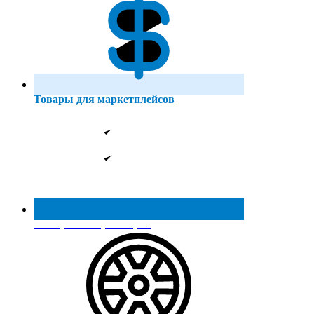
Товары для маркетплейсов
Реестр МинПромТорга