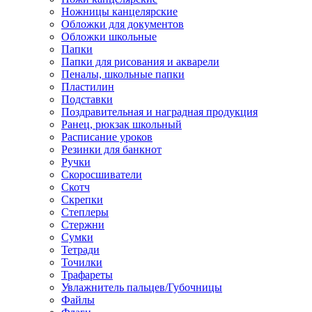
Ножницы канцелярские
Обложки для документов
Обложки школьные
Папки
Папки для рисования и акварели
Пеналы, школьные папки
Пластилин
Подставки
Поздравительная и наградная продукция
Ранец, рюкзак школьный
Расписание уроков
Резинки для банкнот
Ручки
Скоросшиватели
Скотч
Скрепки
Степлеры
Стержни
Сумки
Тетради
Точилки
Трафареты
Увлажнитель пальцев/Губочницы
Файлы