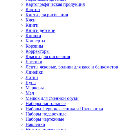
Картографическая продукция
Картон
Кисти для рисования
Клеи
Книги
Книги детские
Кнопки
Конверты
Корзины
Корректоры
Краски для рисования
Ластики
Ленты чековые, ролики для касс и банкоматов
Линейки
Лотки
Лупа
Маркеры
Мел
Мешок для сменной обуви
Наборы настольные
Наборы Первоклассника и Школьника
Наборы подарочные
Наборы чертежные
Наклейки
Ножи канцелярские