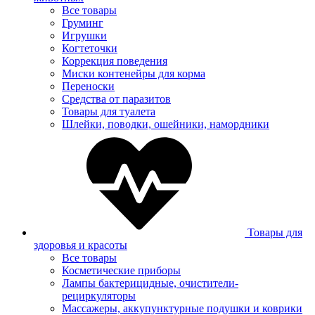
Все товары
Груминг
Игрушки
Когтеточки
Коррекция поведения
Миски контенейры для корма
Переноски
Средства от паразитов
Товары для туалета
Шлейки, поводки, ошейники, намордники
Товары для
здоровья и красоты
Все товары
Косметические приборы
Лампы бактерицидные, очистители-
рециркуляторы
Массажеры, аккупунктурные подушки и коврики