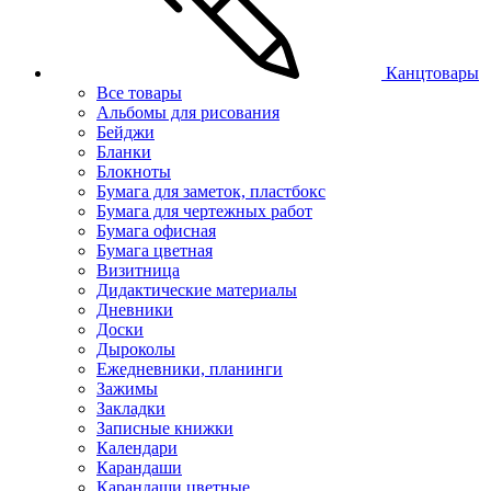
Канцтовары
Все товары
Альбомы для рисования
Бейджи
Бланки
Блокноты
Бумага для заметок, пластбокс
Бумага для чертежных работ
Бумага офисная
Бумага цветная
Визитница
Дидактические материалы
Дневники
Доски
Дыроколы
Ежедневники, планинги
Зажимы
Закладки
Записные книжки
Календари
Карандаши
Карандаши цветные