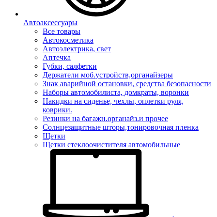
Автоаксессуары
Все товары
Автокосметика
Автоэлектрика, свет
Аптечка
Губки, салфетки
Держатели моб.устройств,органайзеры
Знак аварийной остановки, средства безопасности
Наборы автомобилиста, домкраты, воронки
Накидки на сиденье, чехлы, оплетки руля,
коврики.
Резинки на багажн.органайз.и прочее
Солнцезащитные шторы,тонировочная пленка
Щетки
Щетки стеклоочистителя автомобильные