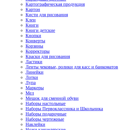
Картографическая продукция
Картон
Кисти для рисования
Клеи
Книги
Книги детские
Кнопки
Конверты
Корзины
Корректоры
Краски для рисования
Ластики
Ленты чековые, ролики для касс и банкоматов
Линейки
Лотки
Лупа
Маркеры
Мел
Мешок для сменной обуви
Наборы настольные
Наборы Первоклассника и Школьника
Наборы подарочные
Наборы чертежные
Наклейки
Ножи канцелярские