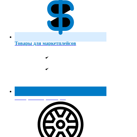
Товары для маркетплейсов
Реестр МинПромТорга