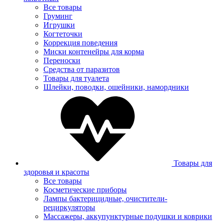
Все товары
Груминг
Игрушки
Когтеточки
Коррекция поведения
Миски контенейры для корма
Переноски
Средства от паразитов
Товары для туалета
Шлейки, поводки, ошейники, намордники
Товары для
здоровья и красоты
Все товары
Косметические приборы
Лампы бактерицидные, очистители-
рециркуляторы
Массажеры, аккупунктурные подушки и коврики