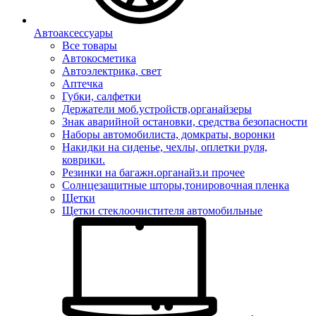
Автоаксессуары
Все товары
Автокосметика
Автоэлектрика, свет
Аптечка
Губки, салфетки
Держатели моб.устройств,органайзеры
Знак аварийной остановки, средства безопасности
Наборы автомобилиста, домкраты, воронки
Накидки на сиденье, чехлы, оплетки руля,
коврики.
Резинки на багажн.органайз.и прочее
Солнцезащитные шторы,тонировочная пленка
Щетки
Щетки стеклоочистителя автомобильные