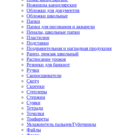
Ножницы канцелярские
Обложки для документов
Обложки школьные
Папки
Папки для рисования и акварели
Пеналы, школьные папки
Пластилин
Подставки
Поздравительная и наградная продукция
Ранец, рюкзак школьный
Расписание уроков
Резинки для банкнот
Ручки
Скоросшиватели
Скотч
Скрепки
Степлеры
Стержни
Сумки
Тетради
Точилки
Трафареты
Увлажнитель пальцев/Губочницы
Файлы