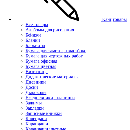
Канцтовары
Все товары
Альбомы для рисования
Бейджи
Бланки
Блокноты
Бумага для заметок, пластбокс
Бумага для чертежных работ
Бумага офисная
Бумага цветная
Визитница
Дидактические материалы
Дневники
Доски
Дыроколы
Ежедневники, планинги
Зажимы
Закладки
Записные книжки
Календари
Карандаши
Карандаши цветные