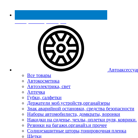
Реестр МинПромТорга
Автоаксессуа
Все товары
Автокосметика
Автоэлектрика, свет
Аптечка
Губки, салфетки
Держатели моб.устройств,органайзеры
Знак аварийной остановки, средства безопасности
Наборы автомобилиста, домкраты, воронки
Накидки на сиденье, чехлы, оплетки руля, коврики.
Резинки на багажн.органайз.и прочее
Солнцезащитные шторы,тонировочная пленка
Щетки