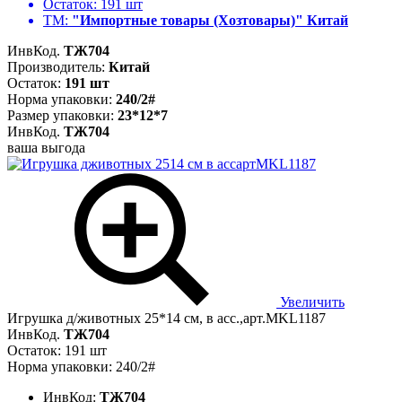
Остаток:
191 шт
ТМ:
"Импортные товары (Хозтовары)" Китай
ИнвКод.
ТЖ704
Производитель:
Китай
Остаток:
191 шт
Норма упаковки:
240/2#
Размер упаковки:
23*12*7
ИнвКод.
ТЖ704
ваша выгода
Увеличить
Игрушка д/животных 25*14 см, в асс.,арт.MKL1187
ИнвКод.
ТЖ704
Остаток: 191 шт
Норма упаковки: 240/2#
ИнвКод:
ТЖ704