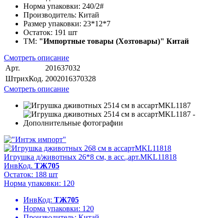
Норма упаковки:
240/2#
Производитель:
Китай
Размер упаковки:
23*12*7
Остаток:
191 шт
ТМ:
"Импортные товары (Хозтовары)" Китай
Смотреть описание
Арт.
201637032
ШтрихКод.
2002016370328
Смотреть описание
Игрушка д/животных 26*8 см, в асс.,арт.MKL11818
ИнвКод.
ТЖ705
Остаток: 188 шт
Норма упаковки: 120
ИнвКод:
ТЖ705
Норма упаковки:
120
Производитель:
Китай