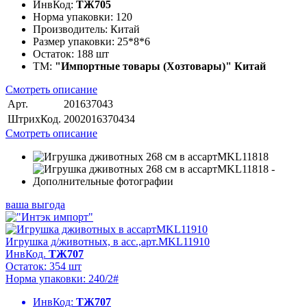
ИнвКод:
ТЖ705
Норма упаковки:
120
Производитель:
Китай
Размер упаковки:
25*8*6
Остаток:
188 шт
ТМ:
"Импортные товары (Хозтовары)" Китай
Смотреть описание
Арт.
201637043
ШтрихКод.
2002016370434
Смотреть описание
ваша выгода
Игрушка д/животных, в асс.,арт.MKL11910
ИнвКод.
ТЖ707
Остаток: 354 шт
Норма упаковки: 240/2#
ИнвКод:
ТЖ707