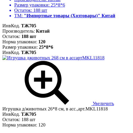
Размер упаковки:
25*8*6
Остаток:
188 шт
ТМ:
"Импортные товары (Хозтовары)" Китай
ИнвКод.
ТЖ705
Производитель:
Китай
Остаток:
188 шт
Норма упаковки:
120
Размер упаковки:
25*8*6
ИнвКод.
ТЖ705
Увеличить
Игрушка д/животных 26*8 см, в асс.,арт.MKL11818
ИнвКод.
ТЖ705
Остаток: 188 шт
Норма упаковки: 120