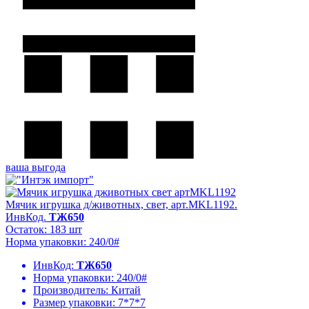
ваша выгода
Мячик игрушка д/животных, свет, арт.MKL1192.
ИнвКод.
ТЖ650
Остаток: 183 шт
Норма упаковки: 240/0#
ИнвКод:
ТЖ650
Норма упаковки:
240/0#
Производитель:
Китай
Размер упаковки:
7*7*7