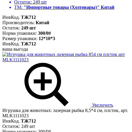
Остаток:
249 шт
ТМ:
"Импортные товары (Хозтовары)" Китай
ИнвКод.
ТЖ712
Производитель:
Китай
Остаток:
249 шт
Норма упаковки:
300/0#
Размер упаковки:
12*10*3
ИнвКод.
ТЖ712
ваша выгода
Увеличить
Игрушка для животных: лазерная рыбка 8,5*4 см, плстик, арт.
MLK1111023
ИнвКод.
ТЖ712
Остаток: 249 шт
Норма упаковки: 300/0#