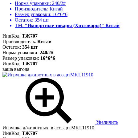
Норма упаковки:
240/2#
Производитель:
Китай
Размер упаковки:
16*6*6
Остаток:
354 шт
ТМ:
"Импортные товары (Хозтовары)" Китай
ИнвКод.
ТЖ707
Производитель:
Китай
Остаток:
354 шт
Норма упаковки:
240/2#
Размер упаковки:
16*6*6
ИнвКод.
ТЖ707
ваша выгода
Увеличить
Игрушка д/животных, в асс.,арт.MKL11910
ИнвКод.
ТЖ707