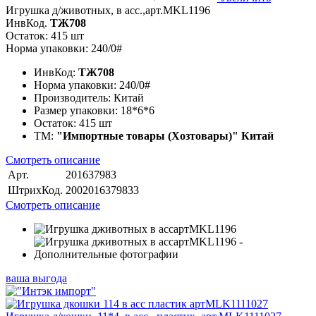
Игрушка д/животных, в асс.,арт.MKL1196
ИнвКод.
ТЖ708
Остаток: 415 шт
Норма упаковки: 240/0#
ИнвКод:
ТЖ708
Норма упаковки:
240/0#
Производитель:
Китай
Размер упаковки:
18*6*6
Остаток:
415 шт
ТМ:
"Импортные товары (Хозтовары)" Китай
Смотреть описание
Арт.
201637983
ШтрихКод.
2002016379833
Смотреть описание
ваша выгода