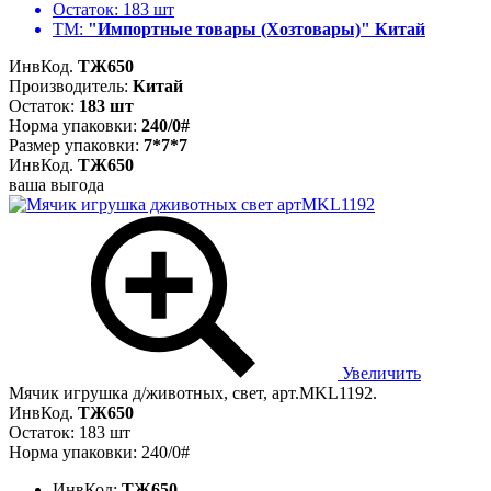
Остаток:
183 шт
ТМ:
"Импортные товары (Хозтовары)" Китай
ИнвКод.
ТЖ650
Производитель:
Китай
Остаток:
183 шт
Норма упаковки:
240/0#
Размер упаковки:
7*7*7
ИнвКод.
ТЖ650
ваша выгода
Увеличить
Мячик игрушка д/животных, свет, арт.MKL1192.
ИнвКод.
ТЖ650
Остаток: 183 шт
Норма упаковки: 240/0#
ИнвКод:
ТЖ650