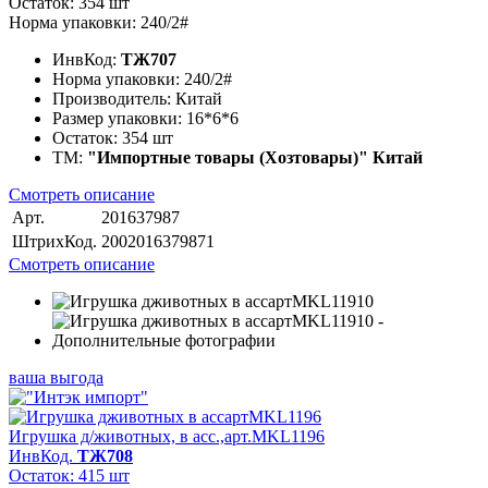
Остаток: 354 шт
Норма упаковки: 240/2#
ИнвКод:
ТЖ707
Норма упаковки:
240/2#
Производитель:
Китай
Размер упаковки:
16*6*6
Остаток:
354 шт
ТМ:
"Импортные товары (Хозтовары)" Китай
Смотреть описание
Арт.
201637987
ШтрихКод.
2002016379871
Смотреть описание
ваша выгода
Игрушка д/животных, в асс.,арт.MKL1196
ИнвКод.
ТЖ708
Остаток: 415 шт