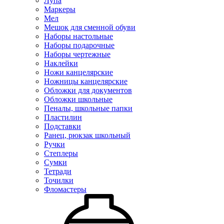
Лупа
Маркеры
Мел
Мешок для сменной обуви
Наборы настольные
Наборы подарочные
Наборы чертежные
Наклейки
Ножи канцелярские
Ножницы канцелярские
Обложки для документов
Обложки школьные
Пеналы, школьные папки
Пластилин
Подставки
Ранец, рюкзак школьный
Ручки
Степлеры
Сумки
Тетради
Точилки
Фломастеры