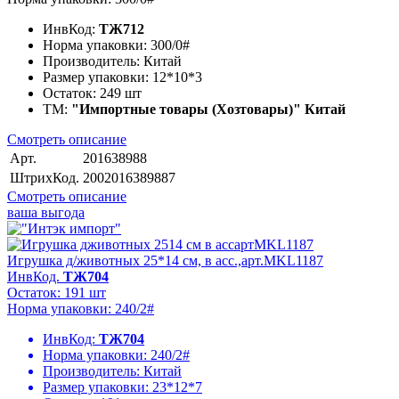
ИнвКод:
ТЖ712
Норма упаковки:
300/0#
Производитель:
Китай
Размер упаковки:
12*10*3
Остаток:
249 шт
ТМ:
"Импортные товары (Хозтовары)" Китай
Смотреть описание
Арт.
201638988
ШтрихКод.
2002016389887
Смотреть описание
ваша выгода
Игрушка д/животных 25*14 см, в асс.,арт.MKL1187
ИнвКод.
ТЖ704
Остаток: 191 шт
Норма упаковки: 240/2#
ИнвКод:
ТЖ704
Норма упаковки:
240/2#
Производитель:
Китай
Размер упаковки:
23*12*7