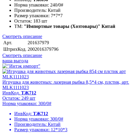
Норма упаковки:
240/0#
Производитель:
Китай
Размер упаковки:
7*7*7
Остаток:
183 шт
ТМ:
"Импортные товары (Хозтовары)" Китай
Смотреть описание
Арт.
201637979
ШтрихКод.
2002016379796
Смотреть описание
ваша выгода
Игрушка для животных: лазерная рыбка 8,5*4 см, плстик, арт.
MLK1111023
ИнвКод.
ТЖ712
Остаток: 249 шт
Норма упаковки: 300/0#
ИнвКод:
ТЖ712
Норма упаковки:
300/0#
Производитель:
Китай
Размер упаковки:
12*10*3