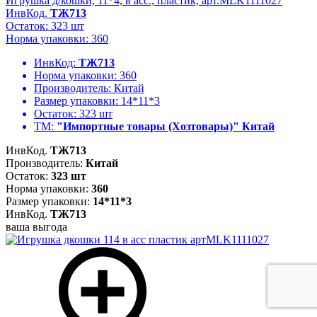
Игрушка д/кошки, 11*4, в асс., пластик, арт.MLK1111027
ИнвКод.
ТЖ713
Остаток: 323 шт
Норма упаковки: 360
ИнвКод:
ТЖ713
Норма упаковки:
360
Производитель:
Китай
Размер упаковки:
14*11*3
Остаток:
323 шт
ТМ:
"Импортные товары (Хозтовары)" Китай
ИнвКод.
ТЖ713
Производитель:
Китай
Остаток:
323 шт
Норма упаковки:
360
Размер упаковки:
14*11*3
ИнвКод.
ТЖ713
ваша выгода