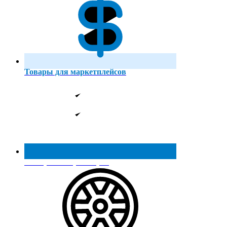
Товары для маркетплейсов
Реестр МинПромТорга