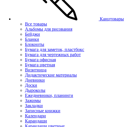
Канцтовары
Все товары
Альбомы для рисования
Бейджи
Бланки
Блокноты
Бумага для заметок, пластбокс
Бумага для чертежных работ
Бумага офисная
Бумага цветная
Визитница
Дидактические материалы
Дневники
Доски
Дыроколы
Ежедневники, планинги
Зажимы
Закладки
Записные книжки
Календари
Карандаши
Карандаши цветные