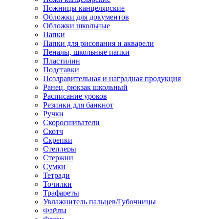
Ножницы канцелярские
Обложки для документов
Обложки школьные
Папки
Папки для рисования и акварели
Пеналы, школьные папки
Пластилин
Подставки
Поздравительная и наградная продукция
Ранец, рюкзак школьный
Расписание уроков
Резинки для банкнот
Ручки
Скоросшиватели
Скотч
Скрепки
Степлеры
Стержни
Сумки
Тетради
Точилки
Трафареты
Увлажнитель пальцев/Губочницы
Файлы