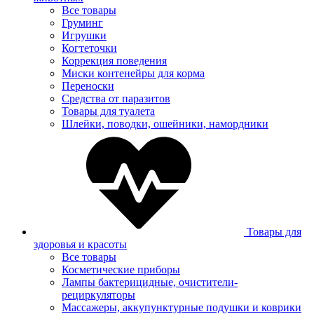
Все товары
Груминг
Игрушки
Когтеточки
Коррекция поведения
Миски контенейры для корма
Переноски
Средства от паразитов
Товары для туалета
Шлейки, поводки, ошейники, намордники
Товары для
здоровья и красоты
Все товары
Косметические приборы
Лампы бактерицидные, очистители-
рециркуляторы
Массажеры, аккупунктурные подушки и коврики