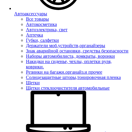
Автоаксессуары
Все товары
Автокосметика
Автоэлектрика, свет
Аптечка
Губки, салфетки
Держатели моб.устройств,органайзеры
Знак аварийной остановки, средства безопасности
Наборы автомобилиста, домкраты, воронки
Накидки на сиденье, чехлы, оплетки руля,
коврики.
Резинки на багажн.органайз.и прочее
Солнцезащитные шторы,тонировочная пленка
Щетки
Щетки стеклоочистителя автомобильные