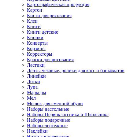
Картографическая продукция
Картон
Кисти для рисования
Клеи
Книги
Книги детские
Кнопки
Конверты
Корзины
Корректоры
Краски для рисования
Ластики
Ленты чековые, ролики для касс и банкоматов
Линейки
Лотки
Лупа
Маркеры
Мел
Мешок для сменной обуви
Наборы настольные
Наборы Первоклассника и Школьника
Наборы подарочные
Наборы чертежные
Наклейки
Ножи канцелярские