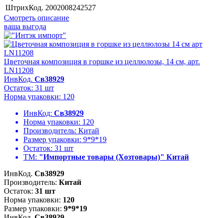
ШтрихКод.
2002008242527
Смотреть описание
ваша выгода
Цветочная композиция в горшке из целлюлозы, 14 см, арт.
LN11208
ИнвКод.
Св38929
Остаток: 31 шт
Норма упаковки: 120
ИнвКод:
Св38929
Норма упаковки:
120
Производитель:
Китай
Размер упаковки:
9*9*19
Остаток:
31 шт
ТМ:
"Импортные товары (Хозтовары)" Китай
ИнвКод.
Св38929
Производитель:
Китай
Остаток:
31 шт
Норма упаковки:
120
Размер упаковки:
9*9*19
ИнвКод.
Св38929