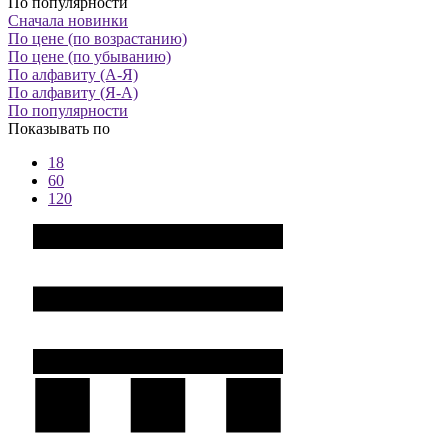
По популярности
Сначала новинки
По цене (по возрастанию)
По цене (по убыванию)
По алфавиту (А-Я)
По алфавиту (Я-А)
По популярности
Показывать по
18
60
120