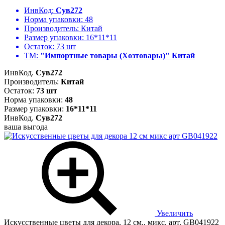
ИнвКод:
Сув272
Норма упаковки:
48
Производитель:
Китай
Размер упаковки:
16*11*11
Остаток:
73 шт
ТМ:
"Импортные товары (Хозтовары)" Китай
ИнвКод.
Сув272
Производитель:
Китай
Остаток:
73 шт
Норма упаковки:
48
Размер упаковки:
16*11*11
ИнвКод.
Сув272
ваша выгода
Увеличить
Искусственные цветы для декора, 12 см., микс, арт. GB041922