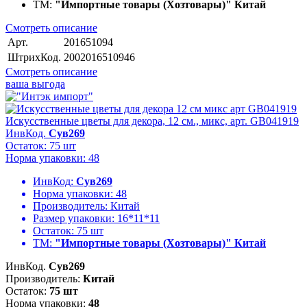
ТМ:
"Импортные товары (Хозтовары)" Китай
Смотреть описание
Арт.
201651094
ШтрихКод.
2002016510946
Смотреть описание
ваша выгода
Искусственные цветы для декора, 12 см., микс, арт. GB041919
ИнвКод.
Сув269
Остаток: 75 шт
Норма упаковки: 48
ИнвКод:
Сув269
Норма упаковки:
48
Производитель:
Китай
Размер упаковки:
16*11*11
Остаток:
75 шт
ТМ:
"Импортные товары (Хозтовары)" Китай
ИнвКод.
Сув269
Производитель:
Китай
Остаток:
75 шт
Норма упаковки:
48