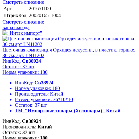
Смотреть описание
Арт.
201651100
ШтрихКод.
2002016511004
Смотреть описание
ваша выгода
Цветочная композиция Орхидея искусств., в пластик. горшке,
36 см, арт. LN11202
ИнвКод.
Св38924
Остаток: 37 шт
Норма упаковки: 180
ИнвКод:
Св38924
Норма упаковки:
180
Производитель:
Китай
Размер упаковки:
36*10*10
Остаток:
37 шт
ТМ:
"Импортные товары (Хозтовары)" Китай
ИнвКод.
Св38924
Производитель:
Китай
Остаток:
37 шт
Норма упаковки:
180