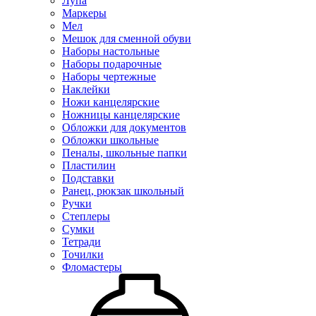
Лупа
Маркеры
Мел
Мешок для сменной обуви
Наборы настольные
Наборы подарочные
Наборы чертежные
Наклейки
Ножи канцелярские
Ножницы канцелярские
Обложки для документов
Обложки школьные
Пеналы, школьные папки
Пластилин
Подставки
Ранец, рюкзак школьный
Ручки
Степлеры
Сумки
Тетради
Точилки
Фломастеры