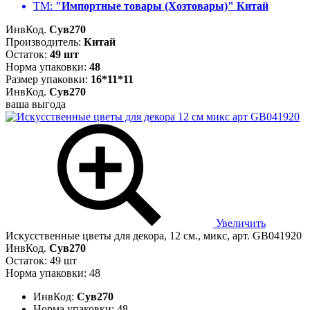
ТМ:
"Импортные товары (Хозтовары)" Китай
ИнвКод.
Сув270
Производитель:
Китай
Остаток:
49 шт
Норма упаковки:
48
Размер упаковки:
16*11*11
ИнвКод.
Сув270
ваша выгода
Увеличить
Искусственные цветы для декора, 12 см., микс, арт. GB041920
ИнвКод.
Сув270
Остаток: 49 шт
Норма упаковки: 48
ИнвКод:
Сув270
Норма упаковки:
48