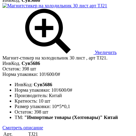
ИнвКод.
Сув5686
Увеличить
Магнит-стикер на холодильник 30 лист , арт TJ21.
ИнвКод.
Сув5686
Остаток: 398 шт
Норма упаковки: 10!/600/0#
ИнвКод:
Сув5686
Норма упаковки:
10!/600/0#
Производитель:
Китай
Кратность:
10 шт
Размер упаковки:
10*5*0,1
Остаток:
398 шт
ТМ:
"Импортные товары (Хозтовары)" Китай
Смотреть описание
Арт.
TJ21