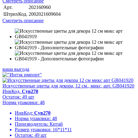
Смотреть описание
Арт.
202160960
ШтрихКод.
2002021609604
Смотреть описание
ваша выгода
Искусственные цветы для декора, 12 см., микс, арт. GB041920
ИнвКод.
Сув270
Остаток: 49 шт
Норма упаковки: 48
ИнвКод:
Сув270
Норма упаковки:
48
Производитель:
Китай
Размер упаковки:
16*11*11
Остаток:
49 шт