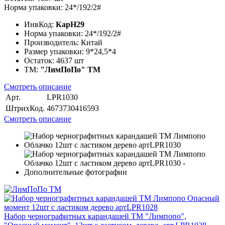
Норма упаковки: 24*/192/2#
ИнвКод:
КарН29
Норма упаковки:
24*/192/2#
Производитель:
Китай
Размер упаковки:
9*24,5*4
Остаток:
4637 шт
ТМ:
"ЛимПоПо" ТМ
Смотреть описание
Арт.
LPR1030
ШтрихКод.
4673730416593
Смотреть описание
Набор чернографитных карандашей ТМ "Лимпопо",