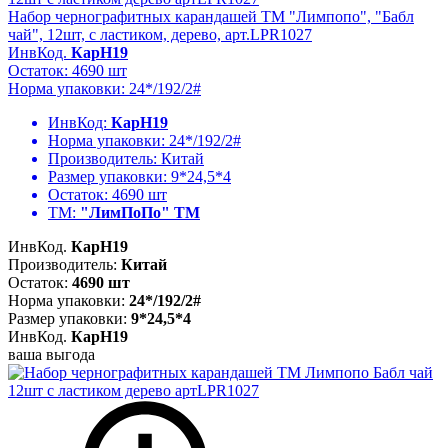
Набор чернографитных карандашей ТМ "Лимпопо", "Бабл
чай", 12шт, с ластиком, дерево, арт.LPR1027
ИнвКод.
КарН19
Остаток: 4690 шт
Норма упаковки: 24*/192/2#
ИнвКод:
КарН19
Норма упаковки:
24*/192/2#
Производитель:
Китай
Размер упаковки:
9*24,5*4
Остаток:
4690 шт
ТМ:
"ЛимПоПо" ТМ
ИнвКод.
КарН19
Производитель:
Китай
Остаток:
4690 шт
Норма упаковки:
24*/192/2#
Размер упаковки:
9*24,5*4
ИнвКод.
КарН19
ваша выгода