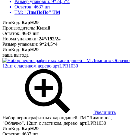
Размер упаковки:
9*24,5*4
Остаток:
4637 шт
ТМ:
"ЛимПоПо" ТМ
ИнвКод.
КарН29
Производитель:
Китай
Остаток:
4637 шт
Норма упаковки:
24*/192/2#
Размер упаковки:
9*24,5*4
ИнвКод.
КарН29
ваша выгода
Увеличить
Набор чернографитных карандашей ТМ "Лимпопо",
"Облачко", 12шт, с ластиком, дерево, арт.LPR1030
ИнвКод.
КарН29
Остаток: 4637 шт