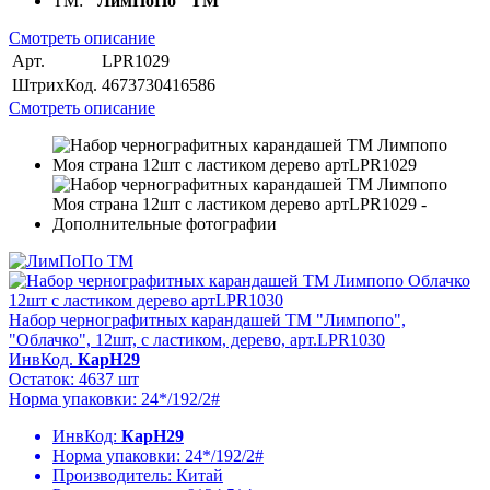
ТМ:
"ЛимПоПо" ТМ
Смотреть описание
Арт.
LPR1029
ШтрихКод.
4673730416586
Смотреть описание
Набор чернографитных карандашей ТМ "Лимпопо",
"Облачко", 12шт, с ластиком, дерево, арт.LPR1030
ИнвКод.
КарН29
Остаток: 4637 шт
Норма упаковки: 24*/192/2#
ИнвКод:
КарН29
Норма упаковки:
24*/192/2#
Производитель:
Китай