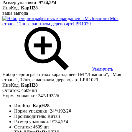
Размер упаковки:
9*24,5*4
ИнвКод.
КарН28
ваша выгода
Увеличить
Набор чернографитных карандашей ТМ "Лимпопо", "Моя
страна", 12шт, с ластиком, дерево, арт.LPR1029
ИнвКод.
КарН28
Остаток: 4609 шт
Норма упаковки: 24*/192/2#
ИнвКод:
КарН28
Норма упаковки:
24*/192/2#
Производитель:
Китай
Размер упаковки:
9*24,5*4
Остаток:
4609 шт