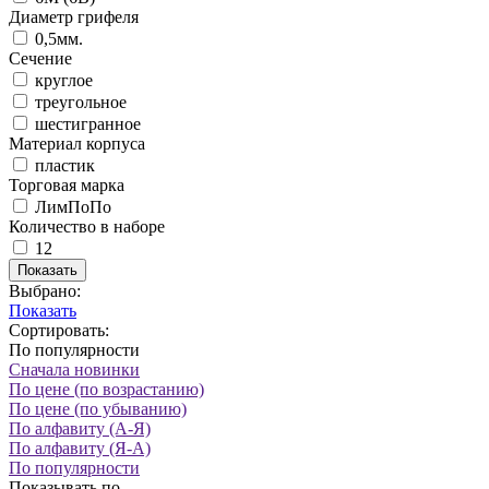
Диаметр грифеля
0,5мм.
Сечение
круглое
треугольное
шестигранное
Материал корпуса
пластик
Торговая марка
ЛимПоПо
Количество в наборе
12
Показать
Выбрано:
Показать
Сортировать:
По популярности
Сначала новинки
По цене (по возрастанию)
По цене (по убыванию)
По алфавиту (А-Я)
По алфавиту (Я-А)
По популярности
Показывать по