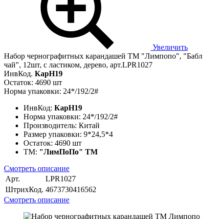
Увеличить
Набор чернографитных карандашей ТМ "Лимпопо", "Бабл
чай", 12шт, с ластиком, дерево, арт.LPR1027
ИнвКод.
КарН19
Остаток: 4690 шт
Норма упаковки: 24*/192/2#
ИнвКод:
КарН19
Норма упаковки:
24*/192/2#
Производитель:
Китай
Размер упаковки:
9*24,5*4
Остаток:
4690 шт
ТМ:
"ЛимПоПо" ТМ
Смотреть описание
Арт.
LPR1027
ШтрихКод.
4673730416562
Смотреть описание