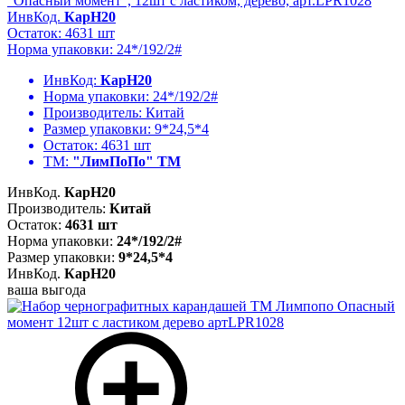
"Опасный момент", 12шт с ластиком, дерево, арт.LPR1028
ИнвКод.
КарН20
Остаток: 4631 шт
Норма упаковки: 24*/192/2#
ИнвКод:
КарН20
Норма упаковки:
24*/192/2#
Производитель:
Китай
Размер упаковки:
9*24,5*4
Остаток:
4631 шт
ТМ:
"ЛимПоПо" ТМ
ИнвКод.
КарН20
Производитель:
Китай
Остаток:
4631 шт
Норма упаковки:
24*/192/2#
Размер упаковки:
9*24,5*4
ИнвКод.
КарН20
ваша выгода