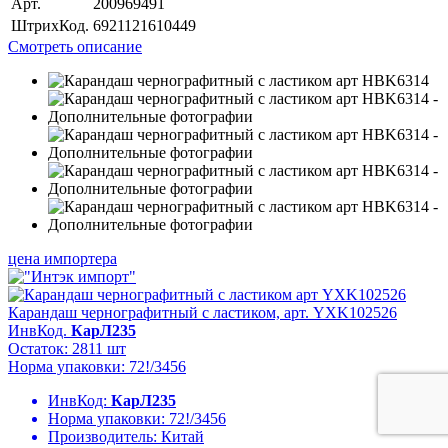
Арт.
200969491
ШтрихКод.
6921121610449
Смотреть описание
цена импортера
Карандаш чернографитный с ластиком, арт. YXK102526
ИнвКод.
КарЛ235
Остаток: 2811 шт
Норма упаковки: 72!/3456
ИнвКод:
КарЛ235
Норма упаковки:
72!/3456
Производитель:
Китай