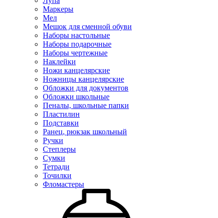
Лупа
Маркеры
Мел
Мешок для сменной обуви
Наборы настольные
Наборы подарочные
Наборы чертежные
Наклейки
Ножи канцелярские
Ножницы канцелярские
Обложки для документов
Обложки школьные
Пеналы, школьные папки
Пластилин
Подставки
Ранец, рюкзак школьный
Ручки
Степлеры
Сумки
Тетради
Точилки
Фломастеры