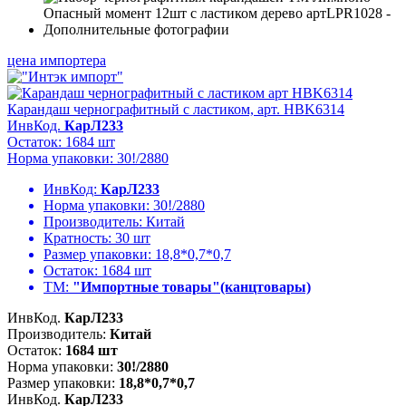
цена импортера
Карандаш чернографитный с ластиком, арт. HBK6314
ИнвКод.
КарЛ233
Остаток: 1684 шт
Норма упаковки: 30!/2880
ИнвКод:
КарЛ233
Норма упаковки:
30!/2880
Производитель:
Китай
Кратность:
30 шт
Размер упаковки:
18,8*0,7*0,7
Остаток:
1684 шт
ТМ:
"Импортные товары"(канцтовары)
ИнвКод.
КарЛ233
Производитель:
Китай
Остаток:
1684 шт
Норма упаковки:
30!/2880
Размер упаковки:
18,8*0,7*0,7
ИнвКод.
КарЛ233