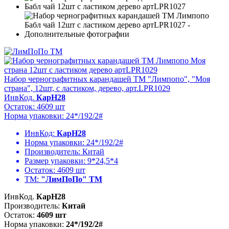
Набор чернографитных карандашей ТМ "Лимпопо", "Моя
страна", 12шт, с ластиком, дерево, арт.LPR1029
ИнвКод.
КарН28
Остаток: 4609 шт
Норма упаковки: 24*/192/2#
ИнвКод:
КарН28
Норма упаковки:
24*/192/2#
Производитель:
Китай
Размер упаковки:
9*24,5*4
Остаток:
4609 шт
ТМ:
"ЛимПоПо" ТМ
ИнвКод.
КарН28
Производитель:
Китай
Остаток:
4609 шт
Норма упаковки:
24*/192/2#