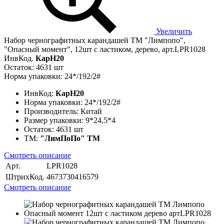
Увеличить
Набор чернографитных карандашей ТМ "Лимпопо",
"Опасный момент", 12шт с ластиком, дерево, арт.LPR1028
ИнвКод.
КарН20
Остаток: 4631 шт
Норма упаковки: 24*/192/2#
ИнвКод:
КарН20
Норма упаковки:
24*/192/2#
Производитель:
Китай
Размер упаковки:
9*24,5*4
Остаток:
4631 шт
ТМ:
"ЛимПоПо" ТМ
Смотреть описание
Арт.
LPR1028
ШтрихКод.
4673730416579
Смотреть описание