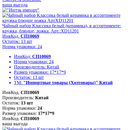
ваша выгода
Чайный набор Классика белый (керамика), в ассортименте:
кружка, блюдце, ложка. Арт.:XD11201
ИнвКод.
СП10069
Остаток: 13 шт
Норма упаковки: 24
ИнвКод:
СП10069
Норма упаковки:
24
Производитель:
Китай
Размер упаковки:
17*17*9
Остаток:
13 шт
ТМ:
"Импортные товары (Хозтовары)" Китай
ИнвКод.
СП10069
Производитель:
Китай
Остаток:
13 шт
Норма упаковки:
24
Размер упаковки:
17*17*9
ИнвКод.
СП10069
ваша выгода