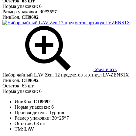
Остаток:
63 шт
Норма упаковки:
6
Размер упаковки:
30*25*7
ИнвКод.
СП9692
Увеличить
Набор чайный LAV Zen, 12 предметов .артикул LV-ZENS1X
ИнвКод.
СП9692
Остаток: 63 шт
Норма упаковки: 6
ИнвКод:
СП9692
Норма упаковки:
6
Производитель:
Турция
Размер упаковки:
30*25*7
Остаток:
63 шт
ТМ:
LAV