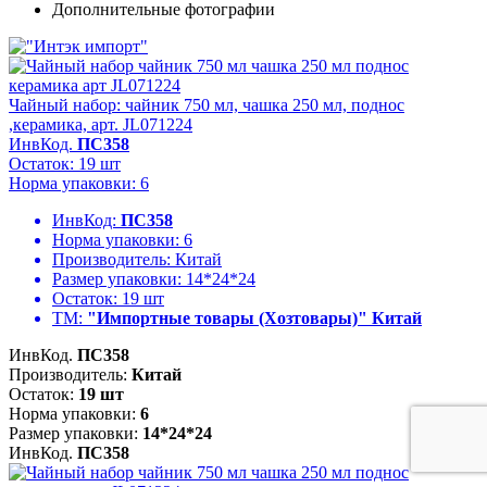
Чайный набор: чайник 750 мл, чашка 250 мл, поднос
,керамика, арт. JL071224
ИнвКод.
ПС358
Остаток: 19 шт
Норма упаковки: 6
ИнвКод:
ПС358
Норма упаковки:
6
Производитель:
Китай
Размер упаковки:
14*24*24
Остаток:
19 шт
ТМ:
"Импортные товары (Хозтовары)" Китай
ИнвКод.
ПС358
Производитель:
Китай
Остаток:
19 шт
Норма упаковки:
6
Размер упаковки:
14*24*24
ИнвКод.
ПС358