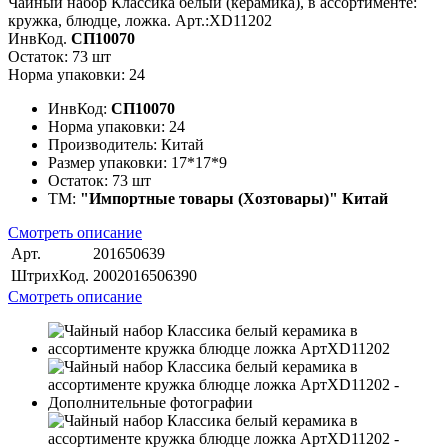
Чайный набор Классика белый (керамика), в ассортименте:
кружка, блюдце, ложка. Арт.:XD11202
ИнвКод.
СП10070
Остаток: 73 шт
Норма упаковки: 24
ИнвКод:
СП10070
Норма упаковки:
24
Производитель:
Китай
Размер упаковки:
17*17*9
Остаток:
73 шт
ТМ:
"Импортные товары (Хозтовары)" Китай
Смотреть описание
Арт.
201650639
ШтрихКод.
2002016506390
Смотреть описание