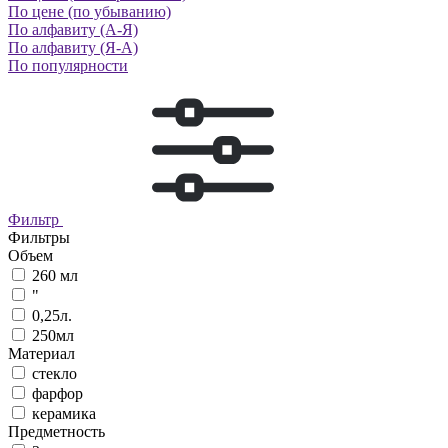
По цене (по убыванию)
По алфавиту (А-Я)
По алфавиту (Я-А)
По популярности
Фильтр
Фильтры
Объем
260 мл
"
0,25л.
250мл
Материал
стекло
фарфор
керамика
Предметность