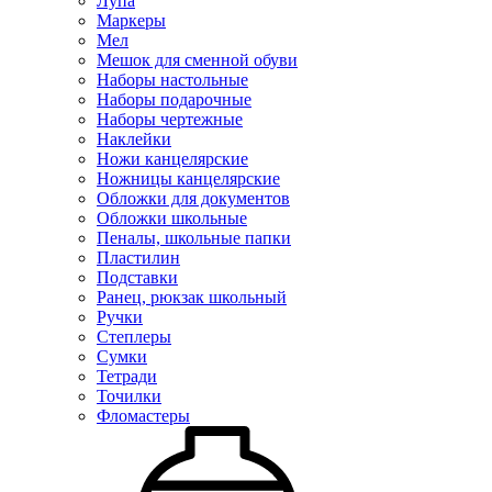
Лупа
Маркеры
Мел
Мешок для сменной обуви
Наборы настольные
Наборы подарочные
Наборы чертежные
Наклейки
Ножи канцелярские
Ножницы канцелярские
Обложки для документов
Обложки школьные
Пеналы, школьные папки
Пластилин
Подставки
Ранец, рюкзак школьный
Ручки
Степлеры
Сумки
Тетради
Точилки
Фломастеры