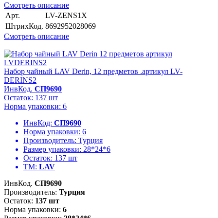
Смотреть описание
Арт.
LV-ZENS1X
ШтрихКод.
8692952028069
Смотреть описание
Набор чайный LAV Derin, 12 предметов .артикул LV-
DERINS2
ИнвКод.
СП9690
Остаток: 137 шт
Норма упаковки: 6
ИнвКод:
СП9690
Норма упаковки:
6
Производитель:
Турция
Размер упаковки:
28*24*6
Остаток:
137 шт
ТМ:
LAV
ИнвКод.
СП9690
Производитель:
Турция
Остаток:
137 шт
Норма упаковки:
6