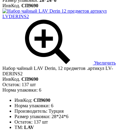
Размер упаковки:
28*24*6
ИнвКод.
СП9690
Увеличить
Набор чайный LAV Derin, 12 предметов .артикул LV-
DERINS2
ИнвКод.
СП9690
Остаток: 137 шт
Норма упаковки: 6
ИнвКод:
СП9690
Норма упаковки:
6
Производитель:
Турция
Размер упаковки:
28*24*6
Остаток:
137 шт
ТМ:
LAV