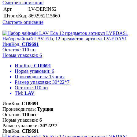
Смотреть описание
Арт.
LV-DERINS2
ШтрихКод.
8692952115660
Смотреть описание
Набор чайный LAV Eda, 12 предметов .артикул LV-EDAS1
ИнвКод.
СП9691
Остаток: 110 шт
Норма упаковки: 6
ИнвКод:
СП9691
Норма упаковки:
6
Производитель:
Турция
Размер упаковки:
30*22*7
Остаток:
110 шт
ТМ:
LAV
ИнвКод.
СП9691
Производитель:
Турция
Остаток:
110 шт
Норма упаковки:
6
Размер упаковки:
30*22*7
ИнвКод.
СП9691