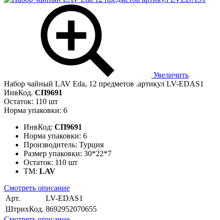
Увеличить
Набор чайный LAV Eda, 12 предметов .артикул LV-EDAS1
ИнвКод.
СП9691
Остаток: 110 шт
Норма упаковки: 6
ИнвКод:
СП9691
Норма упаковки:
6
Производитель:
Турция
Размер упаковки:
30*22*7
Остаток:
110 шт
ТМ:
LAV
Смотреть описание
Арт.
LV-EDAS1
ШтрихКод.
8692952070655
Смотреть описание