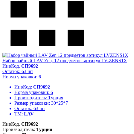
Набор чайный LAV Zen, 12 предметов .артикул LV-ZENS1X
ИнвКод.
СП9692
Остаток: 63 шт
Норма упаковки: 6
ИнвКод:
СП9692
Норма упаковки:
6
Производитель:
Турция
Размер упаковки:
30*25*7
Остаток:
63 шт
ТМ:
LAV
ИнвКод.
СП9692
Производитель:
Турция