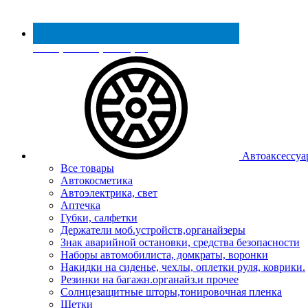
Реестр МинПромТорга
Автоаксессуа
Все товары
Автокосметика
Автоэлектрика, свет
Аптечка
Губки, салфетки
Держатели моб.устройств,органайзеры
Знак аварийной остановки, средства безопасности
Наборы автомобилиста, домкраты, воронки
Накидки на сиденье, чехлы, оплетки руля, коврики.
Резинки на багажн.органайз.и прочее
Солнцезащитные шторы,тонировочная пленка
Щетки