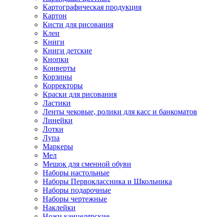
Картографическая продукция
Картон
Кисти для рисования
Клеи
Книги
Книги детские
Кнопки
Конверты
Корзины
Корректоры
Краски для рисования
Ластики
Ленты чековые, ролики для касс и банкоматов
Линейки
Лотки
Лупа
Маркеры
Мел
Мешок для сменной обуви
Наборы настольные
Наборы Первоклассника и Школьника
Наборы подарочные
Наборы чертежные
Наклейки
Ножи канцелярские