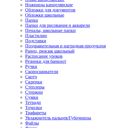
Ножницы канцелярские
Обложки для документов
Обложки школьные
Папки
Папки для рисования и акварели
Пеналы, школьные папки
Пластилин
Подставки
Поздравительная и наградная продукция
Ранец, рюкзак школьный
Расписание уроков
Резинки для банкнот
Ручки
Скоросшиватели
Скотч
Скрепки
Степлеры
Стержни
Сумки
Тетради
Точилки
Трафареты
Увлажнитель пальцев/Губочницы
Файлы