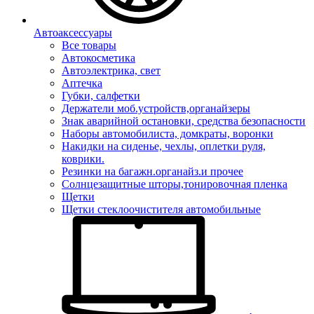
Автоаксессуары
Все товары
Автокосметика
Автоэлектрика, свет
Аптечка
Губки, салфетки
Держатели моб.устройств,органайзеры
Знак аварийной остановки, средства безопасности
Наборы автомобилиста, домкраты, воронки
Накидки на сиденье, чехлы, оплетки руля,
коврики.
Резинки на багажн.органайз.и прочее
Солнцезащитные шторы,тонировочная пленка
Щетки
Щетки стеклоочистителя автомобильные