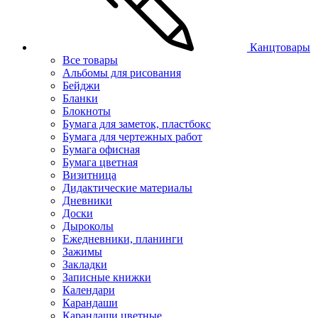
Канцтовары
Все товары
Альбомы для рисования
Бейджи
Бланки
Блокноты
Бумага для заметок, пластбокс
Бумага для чертежных работ
Бумага офисная
Бумага цветная
Визитница
Дидактические материалы
Дневники
Доски
Дыроколы
Ежедневники, планинги
Зажимы
Закладки
Записные книжки
Календари
Карандаши
Карандаши цветные