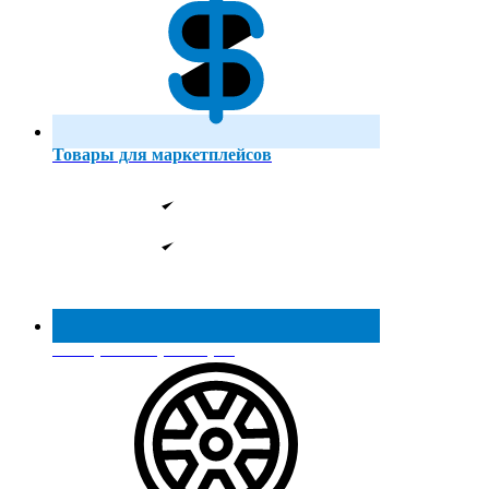
Товары для маркетплейсов
Реестр МинПромТорга