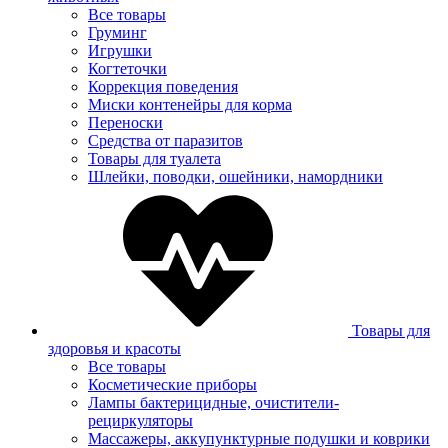
Все товары
Груминг
Игрушки
Когтеточки
Коррекция поведения
Миски контенейры для корма
Переноски
Средства от паразитов
Товары для туалета
Шлейки, поводки, ошейники, намордники
Товары для
здоровья и красоты
Все товары
Косметические приборы
Лампы бактерицидные, очистители-
рециркуляторы
Массажеры, аккупунктурные подушки и коврики