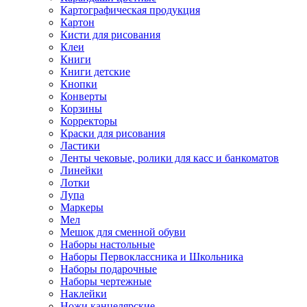
Картографическая продукция
Картон
Кисти для рисования
Клеи
Книги
Книги детские
Кнопки
Конверты
Корзины
Корректоры
Краски для рисования
Ластики
Ленты чековые, ролики для касс и банкоматов
Линейки
Лотки
Лупа
Маркеры
Мел
Мешок для сменной обуви
Наборы настольные
Наборы Первоклассника и Школьника
Наборы подарочные
Наборы чертежные
Наклейки
Ножи канцелярские