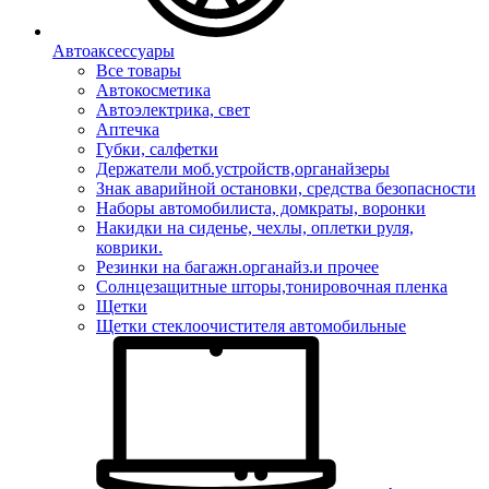
Автоаксессуары
Все товары
Автокосметика
Автоэлектрика, свет
Аптечка
Губки, салфетки
Держатели моб.устройств,органайзеры
Знак аварийной остановки, средства безопасности
Наборы автомобилиста, домкраты, воронки
Накидки на сиденье, чехлы, оплетки руля,
коврики.
Резинки на багажн.органайз.и прочее
Солнцезащитные шторы,тонировочная пленка
Щетки
Щетки стеклоочистителя автомобильные