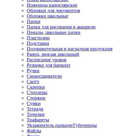
Ножницы канцелярские
Обложки для документов
Обложки школьные
Папки
Папки для рисования и акварели
Пеналы, школьные папки
Пластилин
Подставки
Поздравительная и наградная продукция
Ранец, рюкзак школьный
Расписание уроков
Резинки для банкнот
Ручки
Скоросшиватели
Скотч
Скрепки
Степлеры
Стержни
Сумки
Тетради
Точилки
Трафареты
Увлажнитель пальцев/Губочницы
Файлы