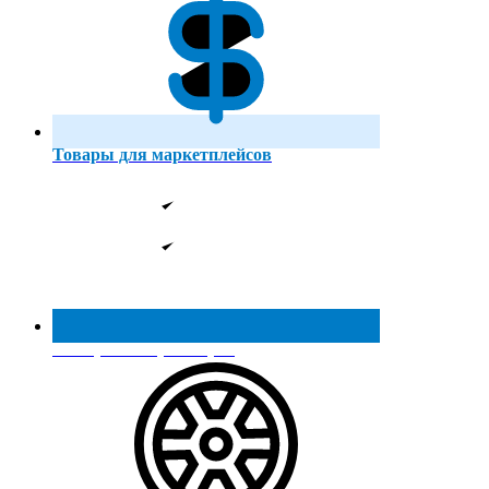
Товары для маркетплейсов
Реестр МинПромТорга