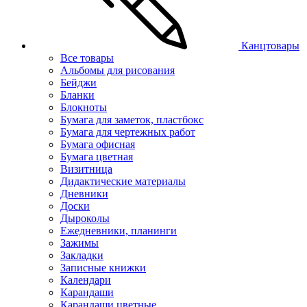
Канцтовары
Все товары
Альбомы для рисования
Бейджи
Бланки
Блокноты
Бумага для заметок, пластбокс
Бумага для чертежных работ
Бумага офисная
Бумага цветная
Визитница
Дидактические материалы
Дневники
Доски
Дыроколы
Ежедневники, планинги
Зажимы
Закладки
Записные книжки
Календари
Карандаши
Карандаши цветные