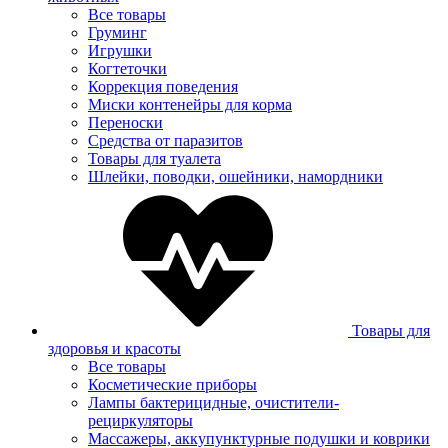
Все товары
Груминг
Игрушки
Когтеточки
Коррекция поведения
Миски контенейры для корма
Переноски
Средства от паразитов
Товары для туалета
Шлейки, поводки, ошейники, намордники
Товары для
здоровья и красоты
Все товары
Косметические приборы
Лампы бактерицидные, очистители-
рециркуляторы
Массажеры, аккупунктурные подушки и коврики