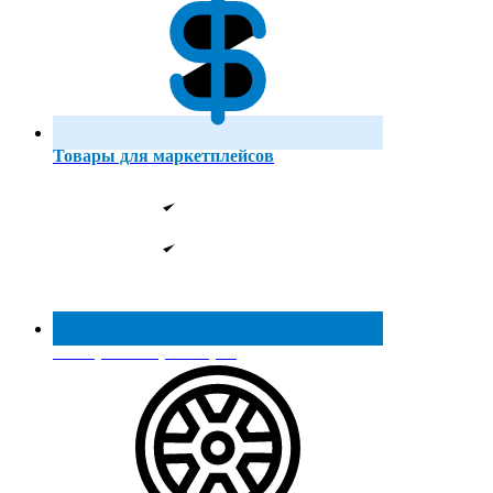
Товары для маркетплейсов
Реестр МинПромТорга