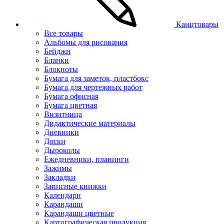
Канцтовары
Все товары
Альбомы для рисования
Бейджи
Бланки
Блокноты
Бумага для заметок, пластбокс
Бумага для чертежных работ
Бумага офисная
Бумага цветная
Визитница
Дидактические материалы
Дневники
Доски
Дыроколы
Ежедневники, планинги
Зажимы
Закладки
Записные книжки
Календари
Карандаши
Карандаши цветные
Картографическая продукция