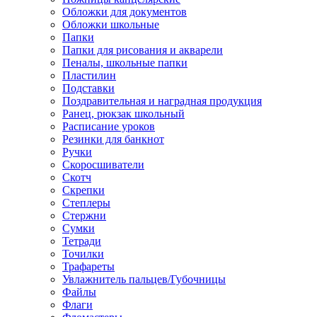
Обложки для документов
Обложки школьные
Папки
Папки для рисования и акварели
Пеналы, школьные папки
Пластилин
Подставки
Поздравительная и наградная продукция
Ранец, рюкзак школьный
Расписание уроков
Резинки для банкнот
Ручки
Скоросшиватели
Скотч
Скрепки
Степлеры
Стержни
Сумки
Тетради
Точилки
Трафареты
Увлажнитель пальцев/Губочницы
Файлы
Флаги