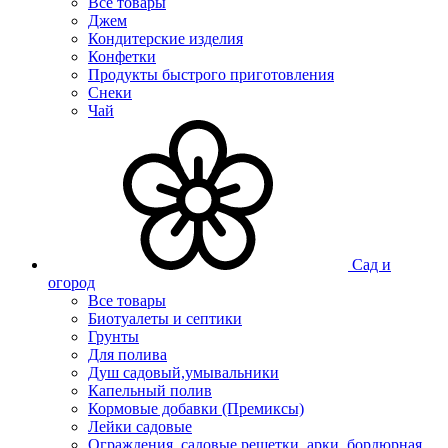
Все товары
Джем
Кондитерские изделия
Конфетки
Продукты быстрого приготовления
Снеки
Чай
Сад и
огород
Все товары
Биотуалеты и септики
Грунты
Для полива
Душ садовый,умывальники
Капельный полив
Кормовые добавки (Премиксы)
Лейки садовые
Ограждения, садовые решетки, арки, бордюрная