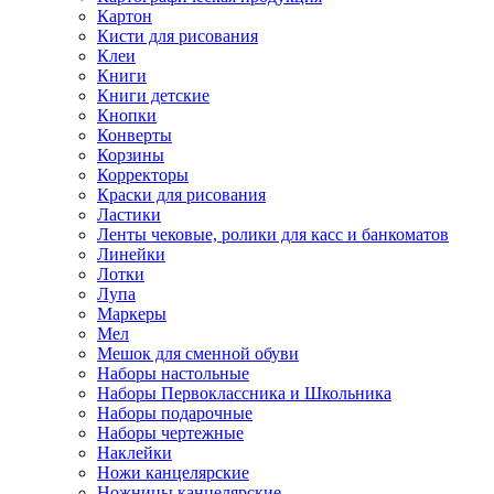
Картон
Кисти для рисования
Клеи
Книги
Книги детские
Кнопки
Конверты
Корзины
Корректоры
Краски для рисования
Ластики
Ленты чековые, ролики для касс и банкоматов
Линейки
Лотки
Лупа
Маркеры
Мел
Мешок для сменной обуви
Наборы настольные
Наборы Первоклассника и Школьника
Наборы подарочные
Наборы чертежные
Наклейки
Ножи канцелярские
Ножницы канцелярские