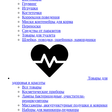
Груминг
Игрушки
Когтеточки
Коррекция поведения
Миски контенейры для корма
Переноски
Средства от паразитов
Товары для туалета
Шлейки, поводки, ошейники, намордники
Товары для
здоровья и красоты
Все товары
Косметические приборы
Лампы бактерицидные, очистители-
рециркуляторы
Массажеры, аккупунктурные подушки и коврики
Наборы для маникюра,педикюра