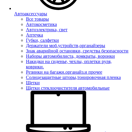
Автоаксессуары
Все товары
Автокосметика
Автоэлектрика, свет
Аптечка
Губки, салфетки
Держатели моб.устройств,органайзеры
Знак аварийной остановки, средства безопасности
Наборы автомобилиста, домкраты, воронки
Накидки на сиденье, чехлы, оплетки руля,
коврики.
Резинки на багажн.органайз.и прочее
Солнцезащитные шторы,тонировочная пленка
Щетки
Щетки стеклоочистителя автомобильные