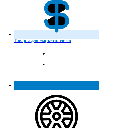
Товары для маркетплейсов
Реестр МинПромТорга