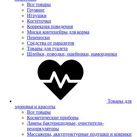
Все товары
Груминг
Игрушки
Когтеточки
Коррекция поведения
Миски контенейры для корма
Переноски
Средства от паразитов
Товары для туалета
Шлейки, поводки, ошейники, намордники
Товары для
здоровья и красоты
Все товары
Косметические приборы
Лампы бактерицидные, очистители-
рециркуляторы
Массажеры, аккупунктурные подушки и коврики