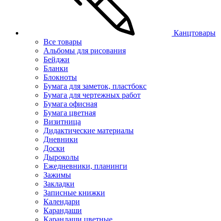
Канцтовары
Все товары
Альбомы для рисования
Бейджи
Бланки
Блокноты
Бумага для заметок, пластбокс
Бумага для чертежных работ
Бумага офисная
Бумага цветная
Визитница
Дидактические материалы
Дневники
Доски
Дыроколы
Ежедневники, планинги
Зажимы
Закладки
Записные книжки
Календари
Карандаши
Карандаши цветные