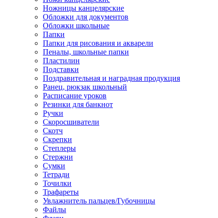
Ножницы канцелярские
Обложки для документов
Обложки школьные
Папки
Папки для рисования и акварели
Пеналы, школьные папки
Пластилин
Подставки
Поздравительная и наградная продукция
Ранец, рюкзак школьный
Расписание уроков
Резинки для банкнот
Ручки
Скоросшиватели
Скотч
Скрепки
Степлеры
Стержни
Сумки
Тетради
Точилки
Трафареты
Увлажнитель пальцев/Губочницы
Файлы