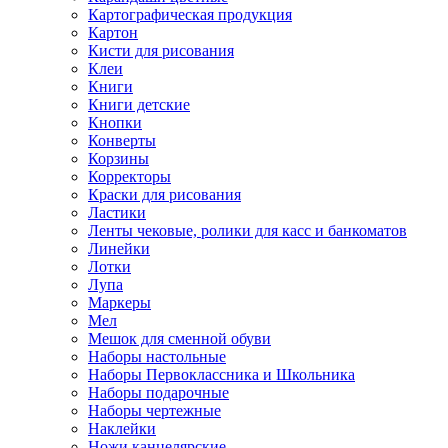
Картографическая продукция
Картон
Кисти для рисования
Клеи
Книги
Книги детские
Кнопки
Конверты
Корзины
Корректоры
Краски для рисования
Ластики
Ленты чековые, ролики для касс и банкоматов
Линейки
Лотки
Лупа
Маркеры
Мел
Мешок для сменной обуви
Наборы настольные
Наборы Первоклассника и Школьника
Наборы подарочные
Наборы чертежные
Наклейки
Ножи канцелярские