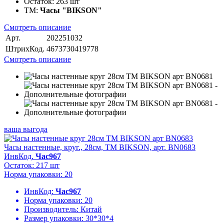
Остаток:
263 шт
ТМ:
Часы "BIKSON"
Смотреть описание
Арт.
202251032
ШтрихКод.
4673730419778
Смотреть описание
ваша выгода
Часы настенные, круг., 28см, ТМ BIKSON, арт. BN0683
ИнвКод.
Час967
Остаток: 217 шт
Норма упаковки: 20
ИнвКод:
Час967
Норма упаковки:
20
Производитель:
Китай
Размер упаковки:
30*30*4