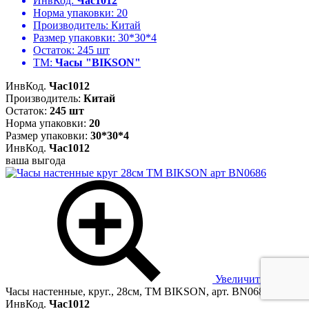
ИнвКод:
Час1012
Норма упаковки:
20
Производитель:
Китай
Размер упаковки:
30*30*4
Остаток:
245 шт
ТМ:
Часы "BIKSON"
ИнвКод.
Час1012
Производитель:
Китай
Остаток:
245 шт
Норма упаковки:
20
Размер упаковки:
30*30*4
ИнвКод.
Час1012
ваша выгода
Увеличить
Часы настенные, круг., 28см, ТМ BIKSON, арт. BN0686
ИнвКод.
Час1012