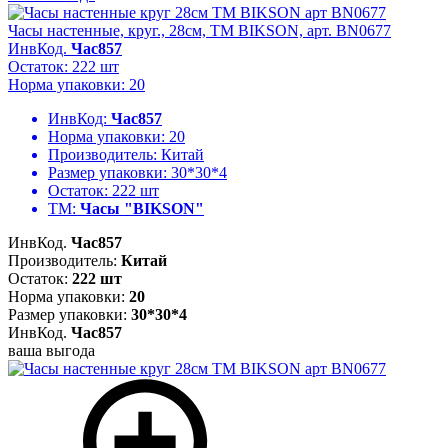
Часы настенные, круг., 28см, ТМ BIKSON, арт. BN0677
ИнвКод.
Час857
Остаток: 222 шт
Норма упаковки: 20
ИнвКод:
Час857
Норма упаковки:
20
Производитель:
Китай
Размер упаковки:
30*30*4
Остаток:
222 шт
ТМ:
Часы "BIKSON"
ИнвКод.
Час857
Производитель:
Китай
Остаток:
222 шт
Норма упаковки:
20
Размер упаковки:
30*30*4
ИнвКод.
Час857
ваша выгода