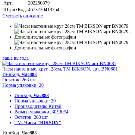
Арт.
202250879
ШтрихКод.
4673730419754
Смотреть описание
ваша выгода
Часы настенные, круг., 28см, ТМ BIKSON, арт. BN0681
ИнвКод.
Час883
Остаток: 263 шт
Норма упаковки: 20
ИнвКод:
Час883
Норма упаковки:
20
Производитель:
Китай
Размер упаковки:
30*30*4
Остаток:
263 шт
ТМ:
Часы "BIKSON"
ИнвКод.
Час883