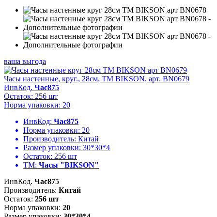
ваша выгода
Часы настенные, круг., 28см, ТМ BIKSON, арт. BN0679
ИнвКод.
Час875
Остаток: 256 шт
Норма упаковки: 20
ИнвКод:
Час875
Норма упаковки:
20
Производитель:
Китай
Размер упаковки:
30*30*4
Остаток:
256 шт
ТМ:
Часы "BIKSON"
ИнвКод.
Час875
Производитель:
Китай
Остаток:
256 шт
Норма упаковки:
20
Размер упаковки:
30*30*4