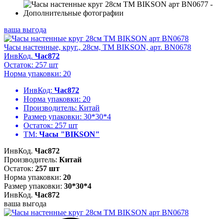
ваша выгода
Часы настенные, круг., 28см, ТМ BIKSON, арт. BN0678
ИнвКод.
Час872
Остаток: 257 шт
Норма упаковки: 20
ИнвКод:
Час872
Норма упаковки:
20
Производитель:
Китай
Размер упаковки:
30*30*4
Остаток:
257 шт
ТМ:
Часы "BIKSON"
ИнвКод.
Час872
Производитель:
Китай
Остаток:
257 шт
Норма упаковки:
20
Размер упаковки:
30*30*4
ИнвКод.
Час872
ваша выгода