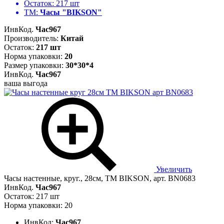
Остаток:
217 шт
ТМ:
Часы "BIKSON"
ИнвКод.
Час967
Производитель:
Китай
Остаток:
217 шт
Норма упаковки:
20
Размер упаковки:
30*30*4
ИнвКод.
Час967
ваша выгода
Увеличить
Часы настенные, круг., 28см, ТМ BIKSON, арт. BN0683
ИнвКод.
Час967
Остаток: 217 шт
Норма упаковки: 20
ИнвКод:
Час967