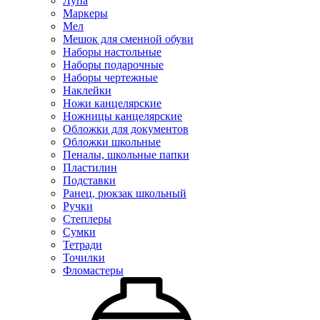
Лупа
Маркеры
Мел
Мешок для сменной обуви
Наборы настольные
Наборы подарочные
Наборы чертежные
Наклейки
Ножи канцелярские
Ножницы канцелярские
Обложки для документов
Обложки школьные
Пеналы, школьные папки
Пластилин
Подставки
Ранец, рюкзак школьный
Ручки
Степлеры
Сумки
Тетради
Точилки
Фломастеры