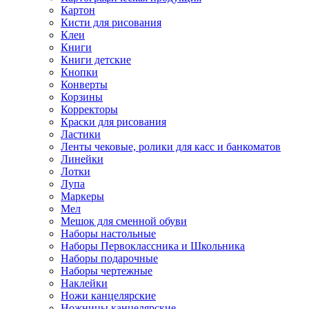
Картон
Кисти для рисования
Клеи
Книги
Книги детские
Кнопки
Конверты
Корзины
Корректоры
Краски для рисования
Ластики
Ленты чековые, ролики для касс и банкоматов
Линейки
Лотки
Лупа
Маркеры
Мел
Мешок для сменной обуви
Наборы настольные
Наборы Первоклассника и Школьника
Наборы подарочные
Наборы чертежные
Наклейки
Ножи канцелярские
Ножницы канцелярские