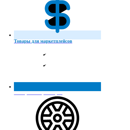
Товары для маркетплейсов
Реестр МинПромТорга