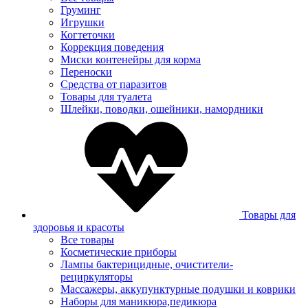
Груминг
Игрушки
Когтеточки
Коррекция поведения
Миски контенейры для корма
Переноски
Средства от паразитов
Товары для туалета
Шлейки, поводки, ошейники, намордники
Товары для
здоровья и красоты
Все товары
Косметические приборы
Лампы бактерицидные, очистители-
рециркуляторы
Массажеры, аккупунктурные подушки и коврики
Наборы для маникюра,педикюра