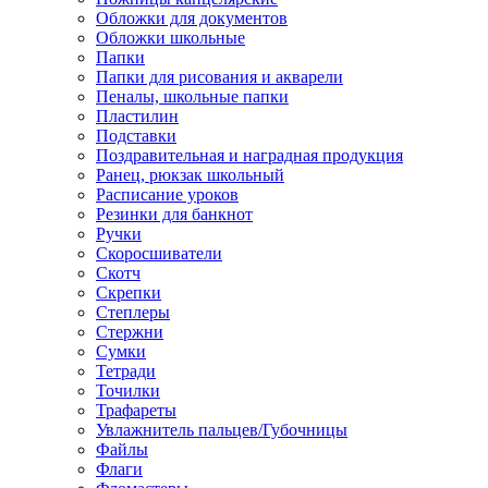
Обложки для документов
Обложки школьные
Папки
Папки для рисования и акварели
Пеналы, школьные папки
Пластилин
Подставки
Поздравительная и наградная продукция
Ранец, рюкзак школьный
Расписание уроков
Резинки для банкнот
Ручки
Скоросшиватели
Скотч
Скрепки
Степлеры
Стержни
Сумки
Тетради
Точилки
Трафареты
Увлажнитель пальцев/Губочницы
Файлы
Флаги