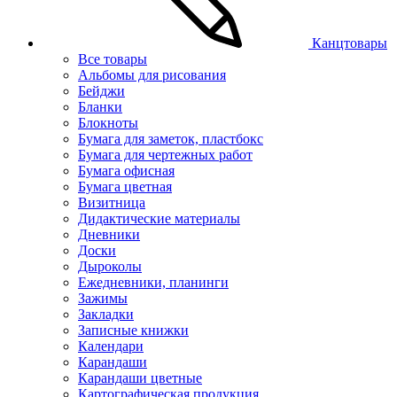
Канцтовары
Все товары
Альбомы для рисования
Бейджи
Бланки
Блокноты
Бумага для заметок, пластбокс
Бумага для чертежных работ
Бумага офисная
Бумага цветная
Визитница
Дидактические материалы
Дневники
Доски
Дыроколы
Ежедневники, планинги
Зажимы
Закладки
Записные книжки
Календари
Карандаши
Карандаши цветные
Картографическая продукция