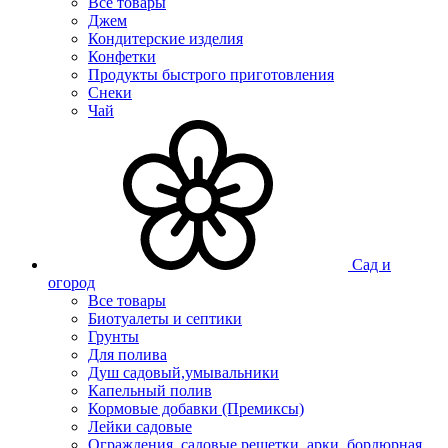
Все товары
Джем
Кондитерские изделия
Конфетки
Продукты быстрого приготовления
Снеки
Чай
Сад и
огород
Все товары
Биотуалеты и септики
Грунты
Для полива
Душ садовый,умывальники
Капельный полив
Кормовые добавки (Премиксы)
Лейки садовые
Ограждения, садовые решетки, арки, бордюрная