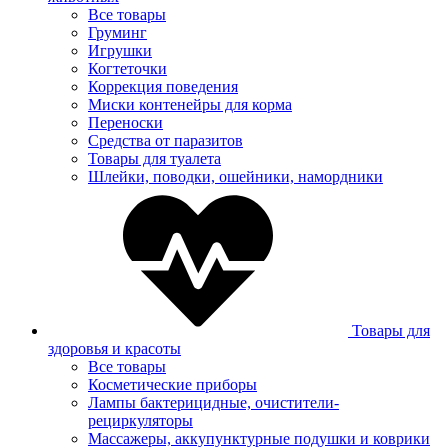
Все товары
Груминг
Игрушки
Когтеточки
Коррекция поведения
Миски контенейры для корма
Переноски
Средства от паразитов
Товары для туалета
Шлейки, поводки, ошейники, намордники
Товары для
здоровья и красоты
Все товары
Косметические приборы
Лампы бактерицидные, очистители-
рециркуляторы
Массажеры, аккупунктурные подушки и коврики