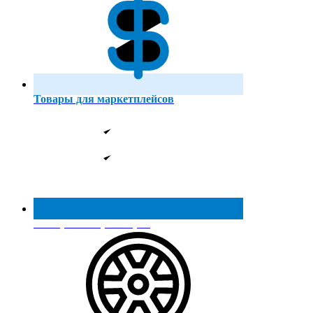
Товары для маркетплейсов
Реестр МинПромТорга