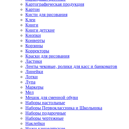
Картографическая продукция
Картон
Кисти для рисования
Клеи
Книги
Книги детские
Кнопки
Конверты
Корзины
Корректоры
Краски для рисования
Ластики
Ленты чековые, ролики для касс и банкоматов
Линейки
Лотки
Лупа
Маркеры
Мел
Мешок для сменной обуви
Наборы настольные
Наборы Первоклассника и Школьника
Наборы подарочные
Наборы чертежные
Наклейки
Ножи канцелярские