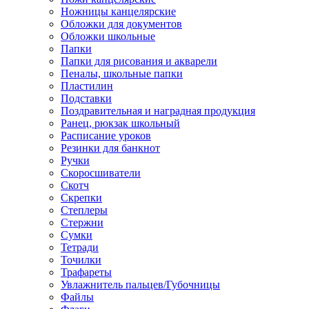
Ножницы канцелярские
Обложки для документов
Обложки школьные
Папки
Папки для рисования и акварели
Пеналы, школьные папки
Пластилин
Подставки
Поздравительная и наградная продукция
Ранец, рюкзак школьный
Расписание уроков
Резинки для банкнот
Ручки
Скоросшиватели
Скотч
Скрепки
Степлеры
Стержни
Сумки
Тетради
Точилки
Трафареты
Увлажнитель пальцев/Губочницы
Файлы