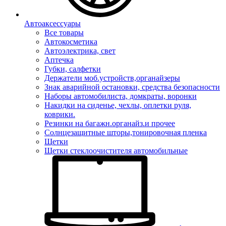
Автоаксессуары
Все товары
Автокосметика
Автоэлектрика, свет
Аптечка
Губки, салфетки
Держатели моб.устройств,органайзеры
Знак аварийной остановки, средства безопасности
Наборы автомобилиста, домкраты, воронки
Накидки на сиденье, чехлы, оплетки руля,
коврики.
Резинки на багажн.органайз.и прочее
Солнцезащитные шторы,тонировочная пленка
Щетки
Щетки стеклоочистителя автомобильные