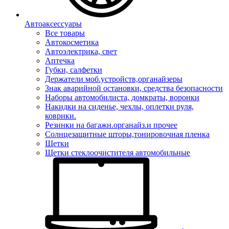
Автоаксессуары
Все товары
Автокосметика
Автоэлектрика, свет
Аптечка
Губки, салфетки
Держатели моб.устройств,органайзеры
Знак аварийной остановки, средства безопасности
Наборы автомобилиста, домкраты, воронки
Накидки на сиденье, чехлы, оплетки руля,
коврики.
Резинки на багажн.органайз.и прочее
Солнцезащитные шторы,тонировочная пленка
Щетки
Щетки стеклоочистителя автомобильные