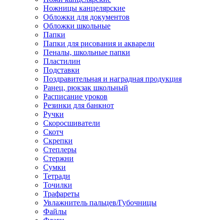
Ножницы канцелярские
Обложки для документов
Обложки школьные
Папки
Папки для рисования и акварели
Пеналы, школьные папки
Пластилин
Подставки
Поздравительная и наградная продукция
Ранец, рюкзак школьный
Расписание уроков
Резинки для банкнот
Ручки
Скоросшиватели
Скотч
Скрепки
Степлеры
Стержни
Сумки
Тетради
Точилки
Трафареты
Увлажнитель пальцев/Губочницы
Файлы