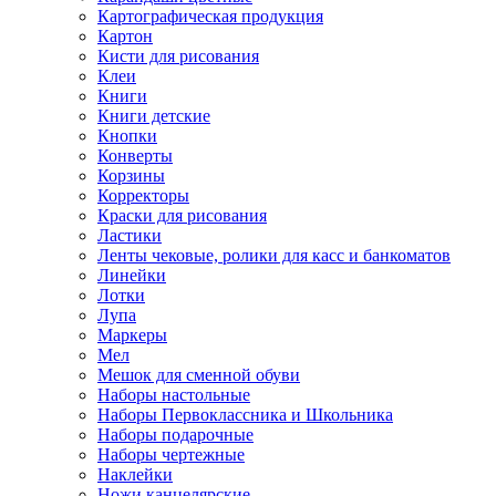
Картографическая продукция
Картон
Кисти для рисования
Клеи
Книги
Книги детские
Кнопки
Конверты
Корзины
Корректоры
Краски для рисования
Ластики
Ленты чековые, ролики для касс и банкоматов
Линейки
Лотки
Лупа
Маркеры
Мел
Мешок для сменной обуви
Наборы настольные
Наборы Первоклассника и Школьника
Наборы подарочные
Наборы чертежные
Наклейки
Ножи канцелярские