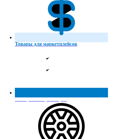
Товары для маркетплейсов
Реестр МинПромТорга