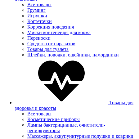
Все товары
Груминг
Игрушки
Когтеточки
Коррекция поведения
Миски контенейры для корма
Переноски
Средства от паразитов
Товары для туалета
Шлейки, поводки, ошейники, намордники
Товары для
здоровья и красоты
Все товары
Косметические приборы
Лампы бактерицидные, очистители-
рециркуляторы
Массажеры, аккупунктурные подушки и коврики