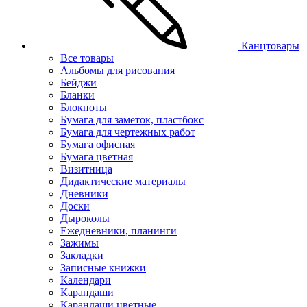
Канцтовары
Все товары
Альбомы для рисования
Бейджи
Бланки
Блокноты
Бумага для заметок, пластбокс
Бумага для чертежных работ
Бумага офисная
Бумага цветная
Визитница
Дидактические материалы
Дневники
Доски
Дыроколы
Ежедневники, планинги
Зажимы
Закладки
Записные книжки
Календари
Карандаши
Карандаши цветные